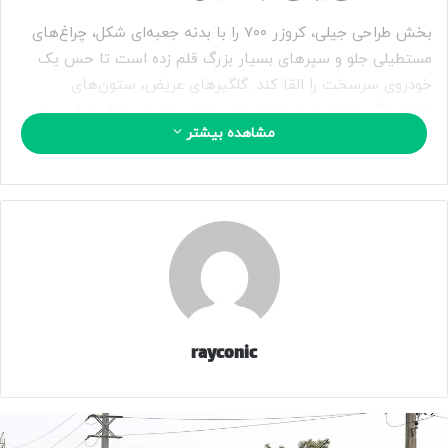
بخش طراحی جیلی، کروزر ۷۰۰ را با بدنه جعبه‌ای شکل، چراغ‌های
مستطیلی جلو و سپرهای بسیار بزرگ قلم زده است تا حس یک
خودروی سرسخت را القا کند. گلگیرهای عریض، ستون‌های
مشکی‌رنگ بدنه و درِ صندوق عقب لولایی که لاستیک زاپاس روی
مشاهده بیشتر
آن جا خوش کرده، از ویژگی‌های بارز نمای ظاهری این خودرو
هستند. در نمای عقب، چراغ‌های عمودی با سه المان مربعی به
چشم می‌خورند که در مجموع ساختاری شبیه به لندروور دیفندر و
جتورو T۲ را تداعی می‌کنند. علاوه بر این، یک حسگر لیدار (LiDAR)
روی سقف و یک رادار موج میلی‌متری درون سپر جلو تعبیه شده تا
این ظاهر کلاسیک با مدرن‌ترین تجهیزات روز پیوند بخورد.
اتاق هوشمند با مغز متفکر انویدیا و رانندگی
rayconic
خودکار
از آنجا که وجود لاستیک زاپاس بزرگ روی درِ عقب، دید راننده را
کور می‌کند، جیلی یک دوربین هوشمند بالای چراغ ترمز سوم قرار