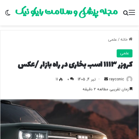
مجله پزشکی و سلامت رایکو نیک
منو
جستجو برای
تغ
خانه
/
علمی
علمی
کروزر ۱۱۱۳ اسب بخاری در راه بازار /عکس
rayconic
ا
تیر 4, 1405
0
11
ر
زمان تقریبی مطالعه 2 دقیقه
س
ا
ل
ب
ه
ا