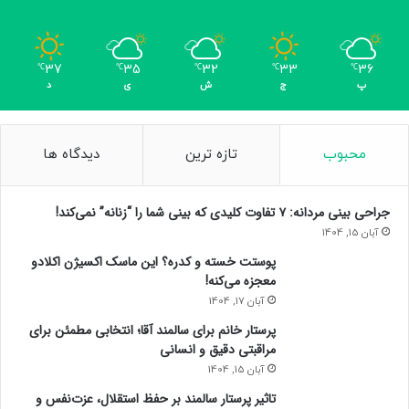
37
35
32
33
36
℃
℃
℃
℃
℃
پ
ج
ش
ی
د
محبوب
تازه ترین
دیدگاه ها
جراحی بینی مردانه: ۷ تفاوت کلیدی که بینی شما را “زنانه” نمی‌کند!
آبان 15, 1404
پوستت خسته و کدره؟ این ماسک اکسیژن اکلادو
معجزه می‌کنه!
آبان 17, 1404
پرستار خانم برای سالمند آقا؛ انتخابی مطمئن برای
مراقبتی دقیق و انسانی
آبان 15, 1404
تاثیر پرستار سالمند بر حفظ استقلال، عزت‌نفس و