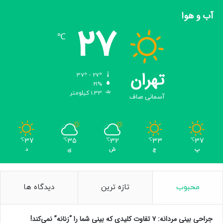
آب و هوا
27
℃
تهران
37º - 27º
21%
1.33 کیلومتر
آسمانی صاف
37
35
32
33
37
℃
℃
℃
℃
℃
پ
ج
ش
ی
د
محبوب
تازه ترین
دیدگاه ها
جراحی بینی مردانه: ۷ تفاوت کلیدی که بینی شما را “زنانه” نمی‌کند!