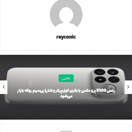
نیست.
طراحی قدرتمند و زبان تجملی هونگچی
rayconic
علمی
ردمی K100 پرو مکس با باتری غول‌پیکر و شارژ بی‌سیم روانه بازار
می‌شود