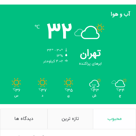
پلاگین هیبریدی اروپایی عرض‌اندام کند.
آب و هوا
32
منبع:
carnewschina
℃
۲۲۷۳۲۲
تهران
34º - 30º
منبع
13%
4.02 کیلومتر
ابرهای پراکنده
کپی لینک
36
37
35
33
34
℃
℃
℃
℃
℃
ج
ش
ی
د
س
محبوب
تازه ترین
دیدگاه ها