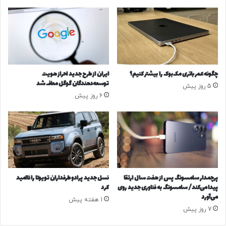
ی
ش
کلی خودرو بیش از ۱۶۰۰ کیلومتر اعلام شده؛ عددی که حالا با رکورد
ه‌
س
رسمی گینس به واقعیت پیوسته است.
ه
ت
ا
گ
فضای داخلی؛ ترکیب فناوری و آسایش
ی
ی
ب
۱
ن
۴
چگونه عمر باتری مک‌بوک را بیشتر کنیم؟
ایران از طرح جدید احراز هویت
ز
۰
توسعه‌دهندگان گوگل معاف شد
5 روز پیش
ی
۴
6 روز پیش
ن
/
ح
ب
ف
ا
ظ
۱
م
۵
ی‌
س
ش
ا
و
ل
پرچمدار سامسونگ پس از هفت سال ارتقا
نسل جدید پرادو طرفداران تویوتا را ناامید
د
س
پیدا می‌کند/ سامسونگ به فناوری جدید روی
کرد
ی
ا
می‌آورد
1 هفته پیش
ا
ب
7 روز پیش
ن
ق