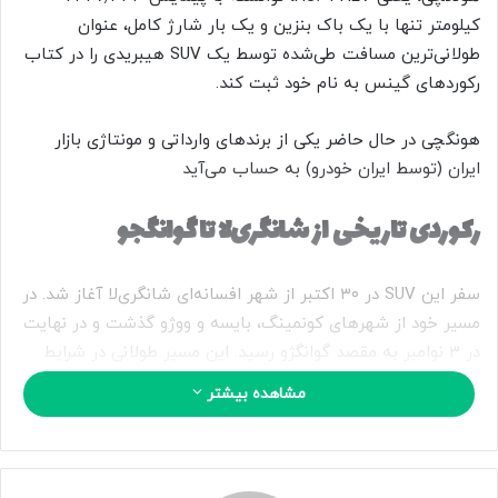
ا
کیلومتر تنها با یک باک بنزین و یک بار شارژ کامل، عنوان
ی
طولانی‌ترین مسافت طی‌شده توسط یک SUV هیبریدی را در کتاب
م
رکوردهای گینس به نام خود ثبت کند.
ی
ل
هونگچی در حال حاضر یکی از برندهای وارداتی و مونتاژی بازار
ایران (توسط ایران خودرو) به حساب می‌آید
رکوردی تاریخی از شانگری‌لا تا گوانگجو
سفر این SUV در ۳۰ اکتبر از شهر افسانه‌ای شانگری‌لا آغاز شد. در
مسیر خود از شهرهای کونمینگ، بایسه و ووژو گذشت و در نهایت
در ۳ نوامبر به مقصد گوانگژو رسید. این مسیر طولانی در شرایط
واقعی رانندگی طی شد، بدون هیچ‌گونه سوخت‌گیری مجدد و تنها
مشاهده بیشتر
با ترکیب توان موتور بنزینی و نیروی الکتریکی ذخیره‌شده در باتری.
هونگچی با این دستاورد، نشان داد که ترکیب بهره‌وری انرژی بالا و
برد حرکتی گسترده، دیگر فقط در انحصار برندهای اروپایی یا ژاپنی