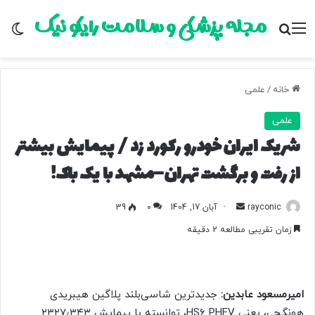
مجله پزشکی و سلامت رایکو نیک
منو
جستجو برای
تغ
خانه
/
علمی
علمی
شریک ایران خودرو رکورد زد / پیمایش بیشتر
از رفت‌ و برگشت تهران–مشهد با یک باک!
rayconic
ا
آبان 17, 1404
0
39
ر
زمان تقریبی مطالعه 2 دقیقه
س
ا
ل
ب
امیرمسعود عابدین:
جدیدترین شاسی‌بلند پلاگین هیبریدی
ه
هونگچی، یعنی HS۶ PHEV، توانسته با پیمایش ۲۳۲۷٫۳۴۳