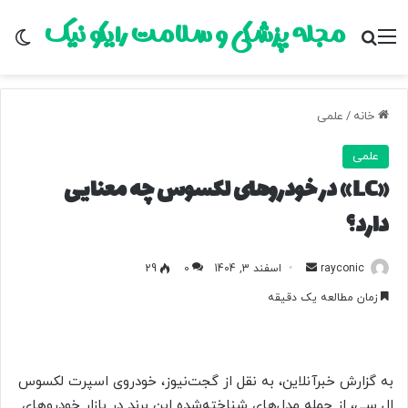
مجله پزشکی و سلامت رایکو نیک
منو
جستجو برای
تغ
خانه
/
علمی
علمی
«LC» در خودروهای لکسوس چه معنایی
دارد؟
rayconic
ا
اسفند 3, 1404
0
29
ر
زمان مطالعه یک دقیقه
س
ا
ل
ب
به گزارش خبرآنلاین، به نقل از گجت‌نیوز، خودروی اسپرت لکسوس
ه
ال سی، از جمله مدل‌های شناخته‌شده این برند در بازار خودروهای