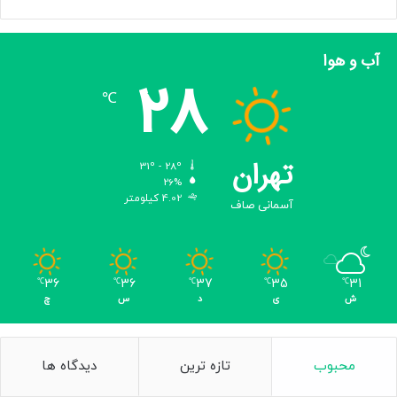
آب و هوا
28
℃
تهران
31º - 28º
26%
4.02 کیلومتر
آسمانی صاف
36
36
37
35
31
℃
℃
℃
℃
℃
ش
ی
د
س
چ
محبوب
تازه ترین
دیدگاه ها