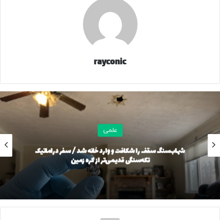
rayconic
علمی
لکسوس LC 500
در دو نسخه کوپه و کروک موجود است. قیمت
مدل کوپه از ۱۰۱,۷۰۰ دلار و کروک از ۱۰۹,۲۰۰ دلار آغاز می‌شود. این
شهاب‌سنگ سقف را شکافت و وارد خانه شد / سفر دراماتیک
تکه‌سنگی قدیمی‌تر از کره زمین
خودرو از یک موتور ۵.۰ لیتری V8 تنفس طبیعی با ۴۷۱ اسب بخار
قدرت و گیربکس ۱۰ سرعته اتوماتیک بهره می‌برد. LC 500 کوپه در
۴.۷ ثانیه به ۶۰ مایل بر ساعت می‌رسد و حداکثر سرعت آن ۲۷۰
کیلومتر بر ساعت است.