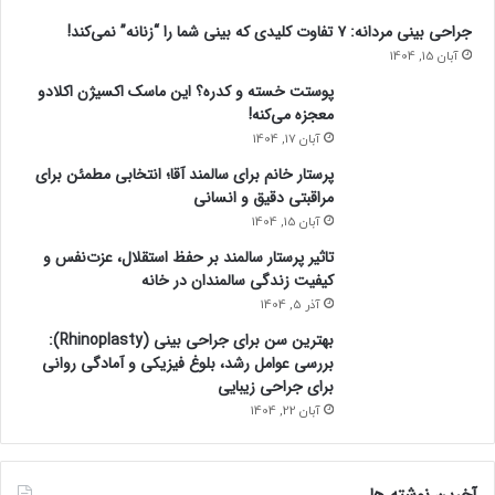
جراحی بینی مردانه: ۷ تفاوت کلیدی که بینی شما را “زنانه” نمی‌کند!
آبان 15, 1404
پوستت خسته و کدره؟ این ماسک اکسیژن اکلادو
معجزه می‌کنه!
آبان 17, 1404
پرستار خانم برای سالمند آقا؛ انتخابی مطمئن برای
مراقبتی دقیق و انسانی
آبان 15, 1404
تاثیر پرستار سالمند بر حفظ استقلال، عزت‌نفس و
کیفیت زندگی سالمندان در خانه
آذر 5, 1404
بهترین سن برای جراحی بینی (Rhinoplasty):
بررسی عوامل رشد، بلوغ فیزیکی و آمادگی روانی
برای جراحی زیبایی
آبان 22, 1404
آخرین نوشته ها