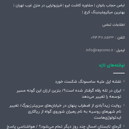
لباس حجاب بانوان
|
مشاوره کاشت ابرو
|
فیزیوتراپی در منزل غرب تهران
|
بهترین میکروبلیدینگ کرج
|
اطلاعات تماس
تلفن :
0914.411.8533
ایمیل :
info@rayconic.ir
نوشته‌های تازه
نقشه اپل علیه سامسونگ شکست خورد
ایران در تله رفاه گرفتار شده است؟/ بنزین ارزان این گونه مسیر
توسعه را تغییر می‌دهد
روایت زیدآبادی از اضطراب پنهان در خیابان‌های سن‌پترزبورگ/ تغییر
نام شهرهای روسیه به نام رهبران شوروی گواه از ریاکاری
ایدئولوژی‌هاست
گرمای تابستان امسال چند روز دیگر تمام می‌شود؟ / هواشناسی پاسخ