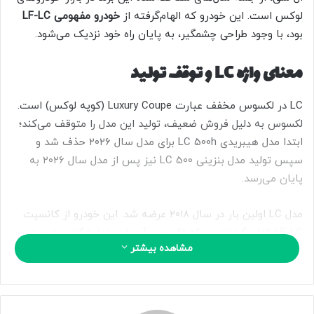
ا
لوکس است. این خودرو که الهام‌گرفته از
خودرو مفهومی LF-LC
ی
بود، با وجود طراحی چشمگیر، به پایان راه خود نزدیک می‌شود.
م
ی
معنای واژه LC و توقف تولید
ل
LC در لکسوس مخفف عبارت Luxury Coupe (کوپه لوکس) است.
لکسوس به دلیل فروش ضعیف، تولید این مدل را متوقف می‌کند؛
ابتدا مدل هیبریدی LC 500h برای مدل سال ۲۰۲۶ حذف شد و
سپس تولید مدل بنزینی LC 500 نیز پس از مدل سال ۲۰۲۶ به
پایان می‌رسد.
مدل LC اولین بار در سال ۲۰۱۸ عرضه شد. این خودرو از کانسپت
LF-LC الهام گرفته بود که لکسوس آن را در نمایشگاه دیترویت
مشاهده بیشتر
۲۰۱۲ رونمایی کرد. لکسوس LC بر پایه پلتفرمی جدید ساخته شد
که با سدان لکسوس LS مشترک بود و جایگزین مدل SC 430 نسل
دوم شد.