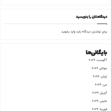
ر
ا
و
ت
ش
م
دیدگاهتان را بنویسید
ز
ا
و
س
ل
ت
ب
برای نوشتن دیدگاه باید
وارد بشوید
.
ی
ا
و
بایگانی‌ها
ب
ا
آگوست 2026
م
ی
جولای 2026
ه
ژوئن 2026
ه
م
می 2026
ن
آوریل 2026
ص
ف
مارس 2026
ش
فوریه 2026
د