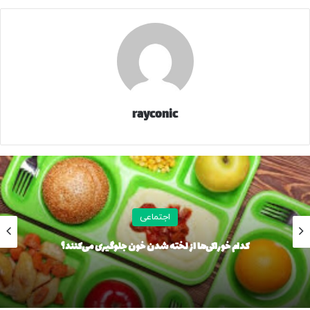
با این حال این وکیل دادگستری ادامه می‌دهد: در صورت صحت
خبر با توجه به تعداد ۹۹ ضربه شلاق، پژمان جمشیدی محکوم به
جرم موضوع اعمال منافی عفت شده است. مستفاد از ماده 19
قانون مجازات، شلاق تعزیری زنان و مردان، دارای درجات مختلف
(درجه 6: شلاق از سی و یک تا هفتاد و چهار ضربه و تا نود و نه
ضربه در جرائم منافی عفت؛ درجه 7: شلاق از یازده تا سی ضربه و
rayconic
درجه 8: شلاق تا ده ضربه) است اما شلاق حدی، درجه بندی ندارد و
صرفا تعداد آن بسته به نوع جرم حدی، نظیر زنا یا شرب خمر،
تغییر می‌کند.
مشروح این‌ گفت‌وگو را در ادامه بخوانید:
اجتماعی
وقتی گفته می‌شود فردی به «
۹۹
ضربه شلاق تعزیری» محکوم
کدام خوراکی‌ها از لخته شدن خون جلوگیری می‌کنند؟
شده، این مجازات در قانون ایران مربوط به چه نوع اتهاماتی
می‌تواند باشد؟
در قانون، عدد ۹۹ لزوماً به یک جرم خاص (مثل جرم جنسی) اشاره