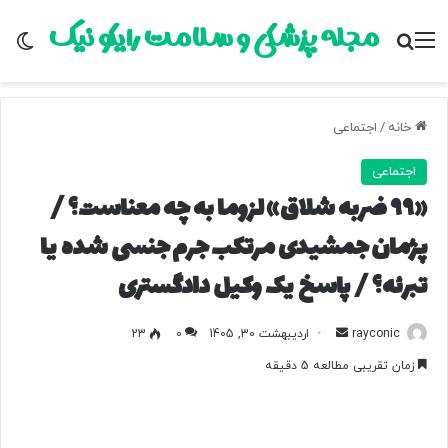
مجله پزشکی و سلامت رایکو نیک
منو
جستجو برای
تغ
خانه
/
اجتماعی
اجتماعی
«۹۹ ضربه شلاق» لزوما به چه معناست؟ /
پژمان جمشیدی مرتکب جرم جنسی شده یا
تبرئه؟ / پاسخ یک وکیل دادگستری
rayconic
ا
اردیبهشت 30, 1405
0
23
ر
زمان تقریبی مطالعه 5 دقیقه
س
ا
ل