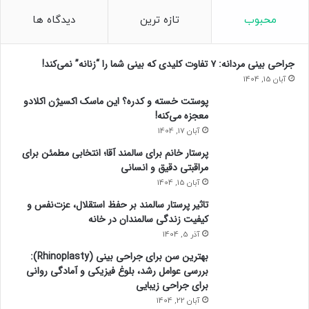
/
اجرای مجازات را تعلیق کند (یعنی اگر در مدت مشخص مرتکب جرم
م
محبوب
تازه ترین
دیدگاه ها
نشد، مجازات اجرا نمی‌شود).
ب
ا
د
– تبدیل مجازات: در برخی موارد، مجازات بدنی می‌تواند به جریمه
جراحی بینی مردانه: ۷ تفاوت کلیدی که بینی شما را “زنانه” نمی‌کند!
ا
نقدی یا سایر مجازات‌های جایگزین تبدیل شود (البته این مورد در
آبان 15, 1404
ا
مورد شلاق با ضوابط بسیار سختگیرانه‌ای همراه است).
پوستت خسته و کدره؟ این ماسک اکسیژن اکلادو
ی
معجزه می‌کنه!
ن
س
آبان 17, 1404
ت
پرستار خانم برای سالمند آقا؛ انتخابی مطمئن برای
ا
مراقبتی دقیق و انسانی
د
آبان 15, 1404
ه
م
تاثیر پرستار سالمند بر حفظ استقلال، عزت‌نفس و
ت
کیفیت زندگی سالمندان در خانه
ش
آذر 5, 1404
ر
بهترین سن برای جراحی بینی (Rhinoplasty):
ی
بررسی عوامل رشد، بلوغ فیزیکی و آمادگی روانی
ف
برای جراحی زیبایی
ا
آبان 22, 1404
ت