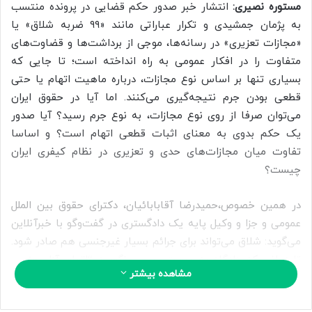
ب
مستوره نصیری:
انتشار خبر صدور حکم قضایی در پرونده منتسب
ه
به پژمان جمشیدی و تکرار عباراتی مانند «۹۹ ضربه شلاق» یا
ا
«مجازات تعزیری» در رسانه‌ها، موجی از برداشت‌ها و قضاوت‌های
ی
متفاوت را در افکار عمومی به راه انداخته است؛ تا جایی که
م
بسیاری تنها بر اساس نوع مجازات، درباره ماهیت اتهام یا حتی
ی
قطعی بودن جرم نتیجه‌گیری می‌کنند. اما آیا در حقوق ایران
ل
می‌توان صرفا از روی نوع مجازات، به نوع جرم رسید؟ آیا صدور
یک حکم بدوی به معنای اثبات قطعی اتهام است؟ و اساسا
تفاوت میان مجازات‌های حدی و تعزیری در نظام کیفری ایران
چیست؟
در همین خصوص،حمیدرضا آقابابائیان، دکترای حقوق بین الملل
عمومی و جزا و وکیل پایه یک دادگستری در گفت‌وگو با خبرآنلاین
می‌گوید: شلاق می‌تواند برای جرائم بسیار غیرجنسی هم صادر شود.
تا زمانی که دادگاه به صورت رسمی نگویید “اتهام آزار جنسی
مشاهده بیشتر
است”، نباید این برداشت را داشت. در حقوق، “اتهام” چیزی است
که ادعا می‌شود، اما “حکم” چیزی است که ثابت شده است.