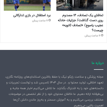
و طرفداران باشد و نه منبع یاس و ناامیدی و اعمال زشت و
ناپسند. چون دادگاه و دادسرا و زندان و شلاق مجازات مجرمان باید
تماشای یک تصادف، ۱۴ مصدوم
برد استقلال در بازی تدارکاتی
باشد و نه سلبریتی های چون پژمان جمشیدی و امیداریم این
روی دست گذاشت/ جزئیات حادثه
11 ساعت پیش
پرونده هشداری باشد به دیگر افراد معروف که “اصالت و نجابت”
عجیب یاسوج/ «تصادف ثانویه»
محصول ذات افراد است و پول و سرمایه اگر دست اهلش نباشد
چیست؟
منشا ذلت خواهد شد.
11 ساعت پیش
۴۷۴۷
منبع
درباره ما
مجله پزشکی و سلامت رایکو نیک با حفظ بالاترین استانداردهای روزنامه نگاری،
کپی لینک
تعهد اخلاقی، تولید محتوا و.. در سال ۱۴۰۴ تاسیس شد و توانست تجربیات و
دانسته‌های خود را به اشتراک بگذارند. ما تلاش می‌کنیم اخبار همه جانبه و
بی‌طرفانه ارائه دهیم. ما خالقان محتوای خود را از نظر تخصص در موضوعات
مختلف بررسی می‌کنیم و به آموزش مسمتر و به‌روز ماندن دانش آن‌ها
اهمیت بالایی می‌دهیم.