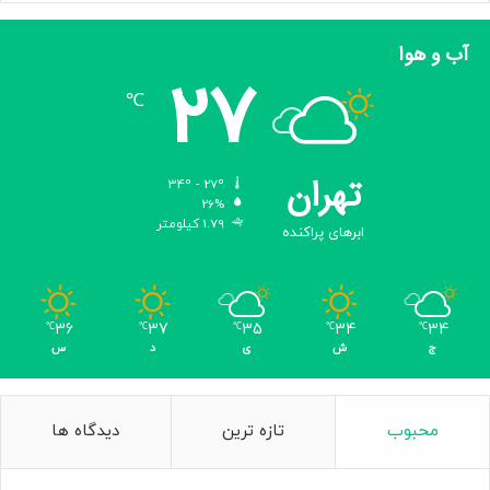
آب و هوا
27
℃
تهران
34º - 27º
26%
1.79 کیلومتر
ابرهای پراکنده
36
37
35
34
34
℃
℃
℃
℃
℃
ج
ش
ی
د
س
محبوب
تازه ترین
دیدگاه ها