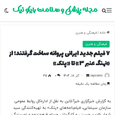
مجله پزشکی و سلامت رایکو نیک
منو
جستجو برای
تغ
خانه
/
فرهنگی و هنری
فرهنگی و هنری
۷ فیلم جدید ایرانی پروانه ساخت گرفتند؛ از
«نهنگ عنبر ۳» تا «پتک»
rayconic
ا
آذر 18, 1404
0
35
ر
زمان مطالعه یک دقیقه
س
ا
ل
به گزارش خبرگزاری خبرآنلاین به نقل از اداره‌کل روابط عمومی
ب
سازمان سینمایی، فیلم‌نامه‌های «پتک» به تهیه‌کنندگی سید
ه
شهاب‌الدین حسینی و کارگردانی حسام فرهمندجو و نویسندگی