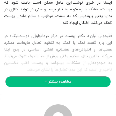
ی
ایسنا در خبری نوشت:این عامل ممکن است باعث شود که
م
پوست، خشک یا پف‌کرده به نظر برسد و حتی در تولید کلاژن در
ی
بدن، یعنی پروتئینی که به سفت، مرطوب و سالم ماندن پوست
ل
کمک می‌کند، اختلال ایجاد کند.
«تیموتی تران»، دکتر پوست در مرکز درماتولوژی «وست‌لیک» در
این باره گفت: نمک با کمک به تنظیم تعادل مایعات، عملکرد
عصب‌ها و انقباض‌های عضلانی، نقشی اساسی در بدن ایفا
می‌کند. با این حال، سدیم وقتی بیش از حد مصرف شود، می‌تواند
به مجموعه‌ای از مشکلات بینجامد و پوست، اغلب نخستین
ناحیه‌ای است که این عدم تعادل‌ها را نشان می‌دهد.
مشاهده بیشتر
وی توضیح داد: وقتی سدیم آب‌رسانی پوست را مختل می‌کند و
تنش اکسایشی را افزایش می‌دهد، پوست در برابر تجزیه کلاژن
آسیب‌پذیرتر می‌شود. با گذشت زمان، این وضعیت می‌تواند به
افتادگی، ایجاد خطوط ریز و بافت زبر پوست منجر شود.