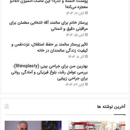
پوستت خسته و کدره؟ این ماسک اکسیژن اکلادو
معجزه می‌کنه!
آبان 17, 1404
پرستار خانم برای سالمند آقا؛ انتخابی مطمئن برای
مراقبتی دقیق و انسانی
آبان 15, 1404
تاثیر پرستار سالمند بر حفظ استقلال، عزت‌نفس و
کیفیت زندگی سالمندان در خانه
آذر 5, 1404
بهترین سن برای جراحی بینی (Rhinoplasty):
بررسی عوامل رشد، بلوغ فیزیکی و آمادگی روانی
برای جراحی زیبایی
آبان 22, 1404
آخرین نوشته ها