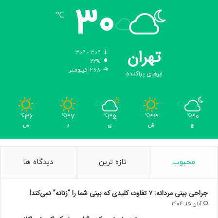
30
℃
تهران
30º - 30º
22%
2.68 کیلومتر
ابرهای پراکنده
36
37
35
33
30
℃
℃
℃
℃
℃
ج
ش
ی
د
س
محبوب
تازه ترین
دیدگاه ها
جراحی بینی مردانه: ۷ تفاوت کلیدی که بینی شما را “زنانه” نمی‌کند!
آبان 15, 1404