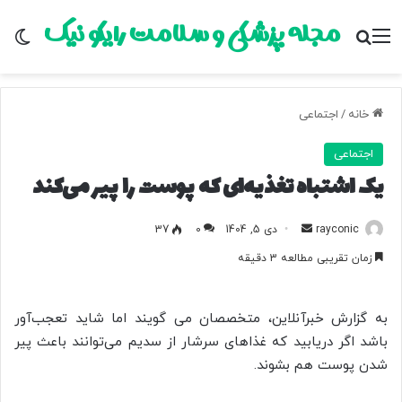
مجله پزشکی و سلامت رایکو نیک
منو
جستجو برای
تغ
خانه
/
اجتماعی
اجتماعی
یک اشتباه تغذیه‌ای که پوست را پیر می‌کند
rayconic
ا
دی 5, 1404
0
37
ر
زمان تقریبی مطالعه 3 دقیقه
س
ا
ل
به گزارش خبرآنلاین، متخصصان می گویند اما شاید تعجب‌آور
ب
باشد اگر دریابید که غذاهای سرشار از سدیم می‌توانند باعث پیر
ه
شدن پوست هم بشوند.
ا