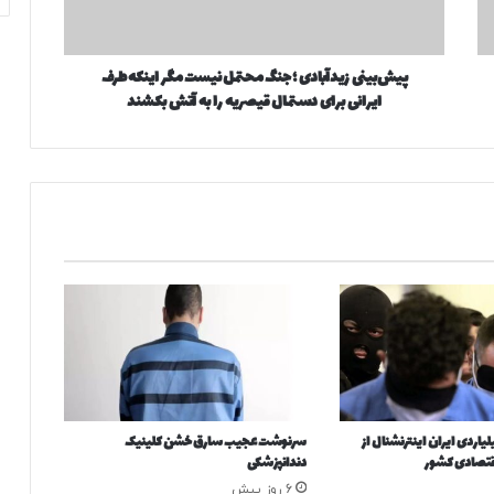
ی
ز
ی
پیش‌بینی زیدآبادی ؛ جنگ محتمل نیست مگر اینکه طرف
د
ایرانی برای دستمال قیصریه را به آتش بکشند
آ
ب
ا
د
ی
؛
ج
ن
گ
م
ح
ت
م
ل
ن
۳ هزار میلیاردی ایران اینترنشنال از
سرنوشت عجیب سارق خشن کلینیک
ی
اقتصادی کشور
دندانپزشکی
س
6 روز پیش
ت