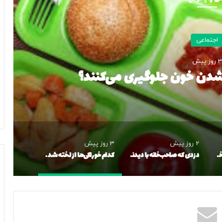
اجتماعی
 تصادف، ۱۴ مصدوم روی دست گذاشت/ جزئیات حادثه
صادف ثانویه» چیست؟
2 روز پیش
3 روز پیش
خواهر و برادر تاجر مواد مخدر در تهران دستگیر شدند
دزدی که صاحب‌خانه با دیدنش از شکایت منصرف شد!/ عکس
کدام خوراکی‌ها از لخته شدن خون جلوگیری می‌کنند؟