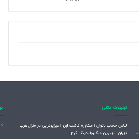
م
گ
ر
ا
ی
ن
ک
ه
ط
ر
ف
ا
ی
ر
ا
ن
تبلیغات متنی
نو
ی
ب
ر
لباس حجاب بانوان
|
مشاوره کاشت ابرو
|
فیزیوتراپی در منزل غرب
ا
تاسیس شد
تهران
|
بهترین میکروبلیدینگ کرج
|
ی