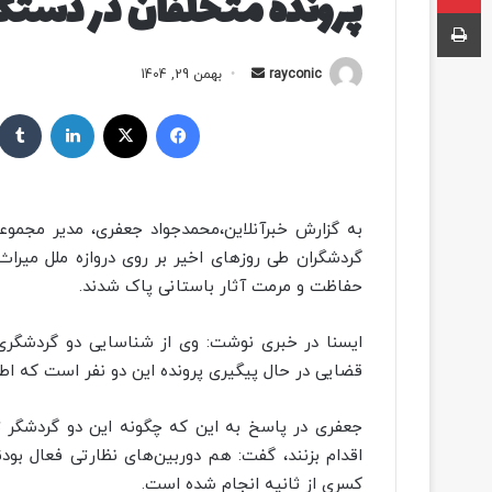
پرونده متخلفان در دستگ
چاپ
rayconic
ا
بهمن 29, 1404
ر
فیسبوک
ایکس
لینکداین
س
ا
ل
ب
به گزارش خبرآنلاین،محمدجواد جعفری، مدیر مجموعه
ه
گردشگران طی روزهای اخیر بر روی دروازه ملل می
ا
حفاظت و مرمت آثار باستانی پاک شدند.
ی
م
ی
ایسنا در خبری نوشت: وی از شناسایی دو گردشگری ک
ل
قضایی در حال پیگیری پرونده این دو نفر است که اط
جعفری در پاسخ به این که چگونه این دو گردشگر ت
اقدام بزنند، گفت: هم دوربین‌های نظارتی فعال بو
کسری از ثانیه انجام شده است.