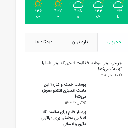
36
37
35
32
33
℃
℃
℃
℃
℃
ج
ش
ی
د
س
محبوب
تازه ترین
دیدگاه ها
جراحی بینی مردانه: ۷ تفاوت کلیدی که بینی شما را
“زنانه” نمی‌کند!
آبان 15, 1404
پوستت خسته و کدره؟ این
ماسک اکسیژن اکلادو معجزه
می‌کنه!
آبان 17, 1404
پرستار خانم برای سالمند آقا؛
انتخابی مطمئن برای مراقبتی
دقیق و انسانی