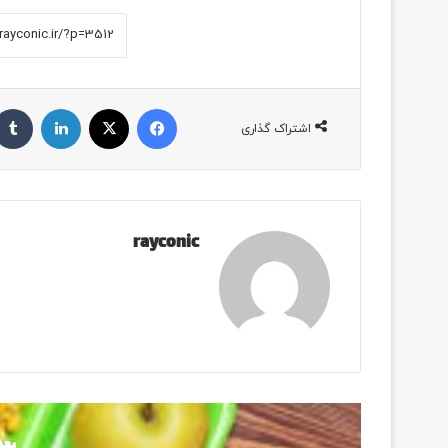
فیسبوک
ایکس
لینکداین
اشتراک گذاری
rayconic
بعد