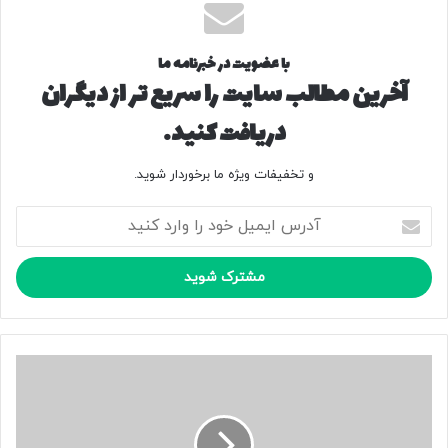
با عضویت در خبرنامه ما
آخرین مطالب سایت را سریع تر از دیگران
دریافت کنید.
و تخفیفات ویژه ما برخوردار شوید.
آ
د
ر
س
ا
ی
م
ی
ا
ل
د
خ
ا
و
ر
د