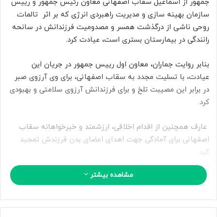
جمهور از اسماعیل سقاب اصفهانی معاون رئیس جمهور و رییس
ب
سازمان بهینه سازی و مدیریت راهبردی انرژی که بر اثر تالمات
ه
ا
روحی ناشی از درگذشت همسر و مصدومیت فرزندانش در سانحه
ی
رانندگی در بیمارستان بستری است، عیادت کرد.
م
ی
بنابر روایت جماران، معاون اول رییس جمهور در جریان این
ل
عیادت، با تسلیت مجدد به سقاب اصفهانی، برای وی آرزوی صبر
در برابر این مصیبت تلخ و برای فرزندانش‌ آرزوی سلامتی و بهبودی
کرد.
عارف همچنین از اقدام اخلاقی، ارزشمند و خیرخواهانه سقاب
اصفهانی برای آمادگی جهت اهدای اعضای بدن فرزندش تمجید
کرد.
مشاهده بیشتر
حجت الاسلام والمسلمین محسن قمی معاون ارتباطات بین الملل
دفتر مقام معظم رهبری، علی مدنی زاده وزیر اقتصاد، سیدکامل
تقوی نژاد دبیر هیات دولت و الیاس حضرتی رییس شورای اطلاع
رسانی دولت نیز در این عیادت حضور داشتند.