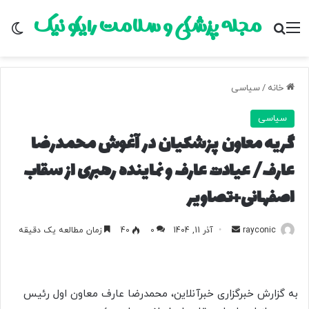
مجله پزشکی و سلامت رایکو نیک
منو
جستجو برای
تغ
خانه
/
سیاسی
سیاسی
گریه معاون پزشکیان در آغوش محمدرضا
عارف/ عیادت عارف و نماینده رهبری از سقاب
اصفهانی+تصاویر
rayconic
ا
آذر 11, 1404
0
40
زمان مطالعه یک دقیقه
ر
س
ا
به گزارش خبرگزاری خبرآنلاین، محمدرضا عارف معاون اول رئیس
ل