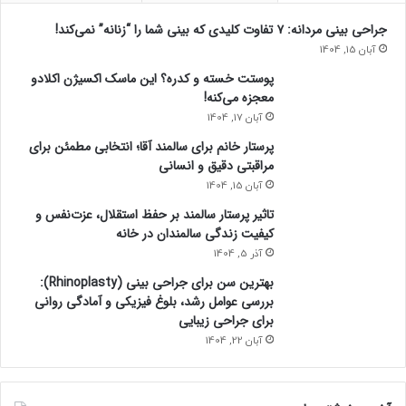
جراحی بینی مردانه: ۷ تفاوت کلیدی که بینی شما را “زنانه” نمی‌کند!
آبان 15, 1404
پوستت خسته و کدره؟ این ماسک اکسیژن اکلادو
معجزه می‌کنه!
آبان 17, 1404
پرستار خانم برای سالمند آقا؛ انتخابی مطمئن برای
مراقبتی دقیق و انسانی
آبان 15, 1404
تاثیر پرستار سالمند بر حفظ استقلال، عزت‌نفس و
کیفیت زندگی سالمندان در خانه
آذر 5, 1404
بهترین سن برای جراحی بینی (Rhinoplasty):
بررسی عوامل رشد، بلوغ فیزیکی و آمادگی روانی
برای جراحی زیبایی
آبان 22, 1404