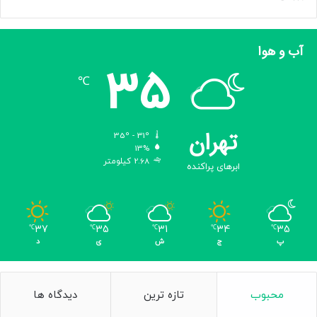
آب و هوا
35
℃
تهران
35º - 31º
13%
2.68 کیلومتر
ابرهای پراکنده
37
35
31
34
35
℃
℃
℃
℃
℃
پ
ج
ش
ی
د
محبوب
تازه ترین
دیدگاه ها