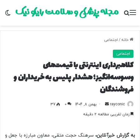
مجله پزشکی و سلامت رایکو نیک
منو
جستجو برای
تغ
خانه
/
اجتماعی
اجتماعی
کلاهبرداری اینترنتی با قیمت‌های
وسوسه‌انگیز؛ هشدار پلیس به خریداران و
فروشندگان
rayconic
ا
بهمن 8, 1404
0
37
ر
زمان تقریبی مطالعه 2 دقیقه
س
ا
ل
به گزارش خبرآنلاین،
سرهنگ حجت متقی، معاون مبارزه با جعل و