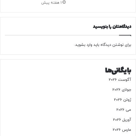
1 هفته پیش
م
ن
ا
ز
دیدگاهتان را بنویسید
ل
م
س
برای نوشتن دیدگاه باید
وارد بشوید
.
ک
و
ن
بایگانی‌ها
ی
و
آگوست 2026
م
غ
جولای 2026
ا
ژوئن 2026
ز
ه‌
می 2026
ه
آوریل 2026
ا
ی
مارس 2026
آ