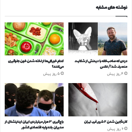
د
ر
نوشته های مشابه
ا
ن
د
ر
ب
ا
ر
ه
ب
دزدی که صاحب‌خانه با دیدنش از شکایت
کدام خوراکی‌ها از لخته شدن خون جلوگیری
ا
منصرف شد!/ عکس
می‌کنند؟
ز
4 روز پیش
5 روز پیش
س
ا
ز
ی
م
س
ا
ج
کاردآجین شدن ۲ شرور غرب تهران
باج‌گیری ۳ هزار میلیاردی ایران اینترنشنال از
د
مدیران بلندپایه اقتصادی کشور
6 روز پیش
،