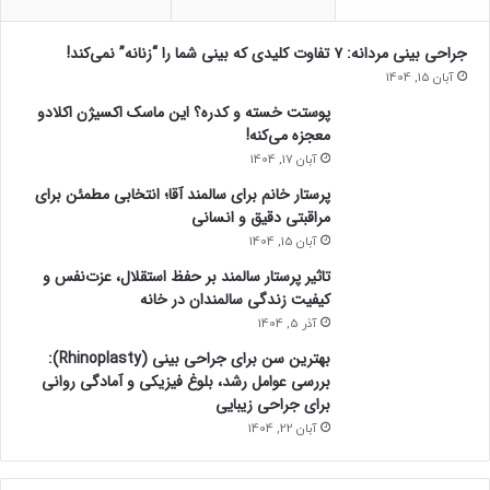
ی
ر
جراحی بینی مردانه: ۷ تفاوت کلیدی که بینی شما را “زنانه” نمی‌کند!
ا
آبان 15, 1404
ت
پوستت خسته و کدره؟ این ماسک اکسیژن اکلادو
ع
معجزه می‌کنه!
ی
ی
آبان 17, 1404
ن
پرستار خانم برای سالمند آقا؛ انتخابی مطمئن برای
ک
مراقبتی دقیق و انسانی
ر
آبان 15, 1404
د
تاثیر پرستار سالمند بر حفظ استقلال، عزت‌نفس و
؟
کیفیت زندگی سالمندان در خانه
آذر 5, 1404
بهترین سن برای جراحی بینی (Rhinoplasty):
بررسی عوامل رشد، بلوغ فیزیکی و آمادگی روانی
برای جراحی زیبایی
آبان 22, 1404