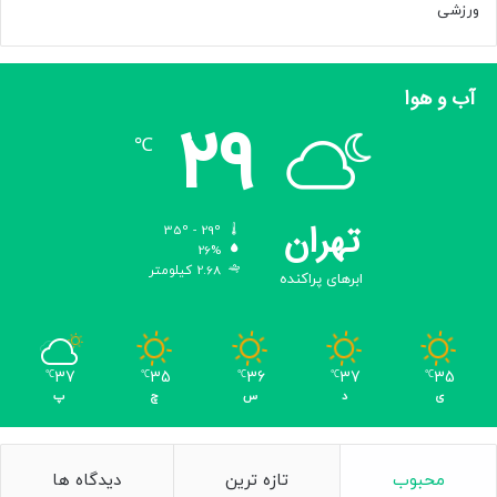
ی
ورزشی
ا
خ
ی
آب و هوا
ر
29
/
℃
ز
ا
ک
ا
تهران
35º - 29º
ن
26%
ی
2.68 کیلومتر
ابرهای پراکنده
چ
ه
ب
ا
37
35
36
37
35
℃
℃
℃
℃
℃
ز
ی
د
س
چ
پ
ه
ز
م
ا
محبوب
تازه ترین
دیدگاه ها
ن