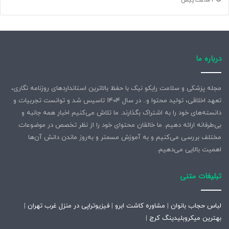
2 ساعت پیش
کرد؛ تذکری که با تحسینِ آثار محمد میرکیانی، نویسنده کتاب
«
تن‌تن و سندباد»
در غرفه انتشارات به‌نشر همگام بود.
سال ۱۴۰۳؛ فضای مجازی نباید جای کتاب را بگیرد
درباره ما
اردیبهشت سال ۱۴۰۳، مصلای تهران بار دیگر گواه گام‌های صبور و
سه ساعت واژه‌گردی رهبر شهید در سی‌وپنجمین نمایشگاه
مجله پزشکی و سلامت رایکو نیک با حفظ بالاترین استانداردهای روزنامه نگاری،
تعهد اخلاقی، تولید محتوا و.. در سال ۱۴۰۴ تاسیس شد و توانست تجربیات و
بین‌المللی کتاب بود. ایشان پس از گشت‌وگذار در میان قفسه‌ها و
دانسته‌های خود را به اشتراک بگذارند. ما تلاش می‌کنیم اخبار همه جانبه و
گفتگوی نزدیک با نویسندگان و غرفه‌داران درباره وضعیت بازار، در
بی‌طرفانه ارائه دهیم. ما خالقان محتوای خود را از نظر تخصص در موضوعات
مصاحبه‌ای انگیزه اصلی خود را در درجه اول میل و علاقه شخصی
مختلف بررسی می‌کنیم و به آموزش مسمتر و به‌روز ماندن دانش آن‌ها
به کتاب و در درجه دوم، زمینه‌سازی برای ترویج کتابخوانی
اهمیت بالایی می‌دهیم.
برشمردند و بار دیگر بر موضع مبنایی خود پای فشردند که هیچ
چیزی نمی‌تواند جای کتاب را بگیرد.
تبلیغات متنی
نقطه ثقل سخنان رهبر شهید در این دوره از نمایشگاه، صورت‌بندی
لباس حجاب بانوان
|
مشاوره کاشت ابرو
|
فیزیوتراپی در منزل غرب تهران
|
رابطه میان فناوری‌های نوین و مطالعه بود. ایشان با هشدار درباره
بهترین میکروبلیدینگ کرج
|
آسیب‌های فضای مجازی خاطرنشان کردند که این فضا نباید جای