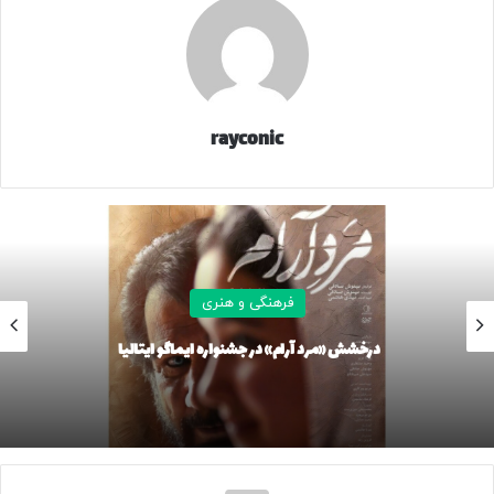
گزارش‌های عددی از رشد عناوین تألیفی ارائه داد، منطق فکری
رهبر شهید با متون آماری اقناع نشد و فوراً به سراغ سنجش
عینی آثار رفتند. در غرفه کتاب‌های کودک و نوجوان، با تورق
دقیق چند اثر، صراحتاً ضعف محتوایی را به چالش کشیده و
فرمودند که چیزهای خیلی مفیدی نبود. این واکنش نشان می‌داد
rayconic
که ایشان فراتر از کمیت، به روح تربیتی آثار حساس بودند.
حساسیت دیگر ایشان در این بازدید، به ساختارهای تشویقی
بازمی‌گشت. با ورود به بخش علوم انسانی و دین، ایشان ضمن ابراز
رضایت نسبی، دست روی جوایز کلان دولتی از جمله جشنواره‌های
۱۱۰ و ۲۰۰ سکه‌ای گذاشتند و این پرسش مبنایی را مطرح کردند که
فرهنگی و هنری
با وجود چنین حمایت‌های مادی بی‌نظیری، چرا خروجی‌های
«مرد آرام» در جشنواره ایماگو ایتالیا
شامگاهی بر
محتوایی هنوز به تراز مطلوب نرسیده‌اند؟ پس از آن، بازدید دو
ساعت و نیمه از سالن ناشران آغاز شد؛ فضایی لبریز از
دیالوگ‌های صمیمانه با اهالی قلم که در پایان با این جمله
راهبردی از سوی ایشان به ایستگاه آخر رسید که کتاب جایگزین
ندارد و با اینکه لوازم رسانه‌ای متعددی اضافه شده، هیچ‌کدام جای