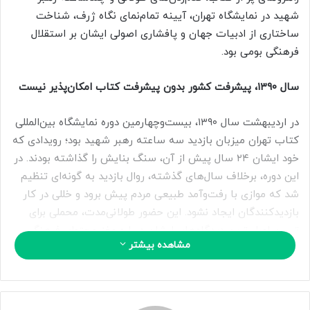
ا
شهید در نمایشگاه تهران، آیینه تمام‌نمای نگاه ژرف، شناخت
ی
ساختاری از ادبیات جهان و پافشاری اصولی ایشان بر استقلال
م
فرهنگی بومی بود.
ی
ل
سال ۱۳۹۰،
پیشرفت کشور بدون پیشرفت کتاب امکان‌پذیر نیست
در اردیبهشت سال ۱۳۹۰، بیست‌وچهارمین دوره نمایشگاه بین‌المللی
کتاب تهران میزبان بازدید سه ساعته رهبر شهید بود؛ رویدادی که
خود ایشان ۲۴ سال پیش از آن، سنگ بنایش را گذاشته بودند. در
این دوره، برخلاف سال‌های گذشته، روال بازدید به گونه‌ای تنظیم
شد که موازی با رفت‌وآمد طبیعی مردم پیش برود و خللی در کار
بازدیدکنندگان ایجاد نشود. این حضور طولانی‌مدت، محملی برای
تبیین اصلی‌ترین دیدگاه‌های ایشان درباره مغزِ محتوای فرهنگ
مشاهده بیشتر
مکتوب شد.
ایشان در ابتدای بازدید، در سالنی مجزا به ارزیابی تازه‌های نشر و
گزارش‌های آماری مسئولان وقت پرداختند. زمانی که وزیر فرهنگ