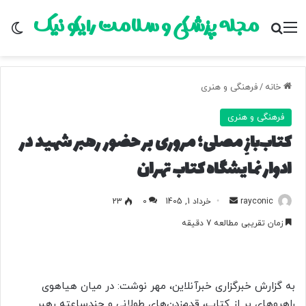
مجله پزشکی و سلامت رایکو نیک
منو
جستجو برای
تغ
خانه
/
فرهنگی و هنری
فرهنگی و هنری
کتاب‌بازِ مصلی؛ مروری بر حضور رهبر شهید در
ادوار نمایشگاه کتاب تهران
rayconic
ا
خرداد 1, 1405
0
23
ر
زمان تقریبی مطالعه 7 دقیقه
س
ا
ل
ب
به گزارش خبرگزاری خبرآنلاین، مهر نوشت: در میان هیاهوی
ه
راهروهای پر از کتاب، قدم‌زدن‌های طولانی و چندساعته رهبر