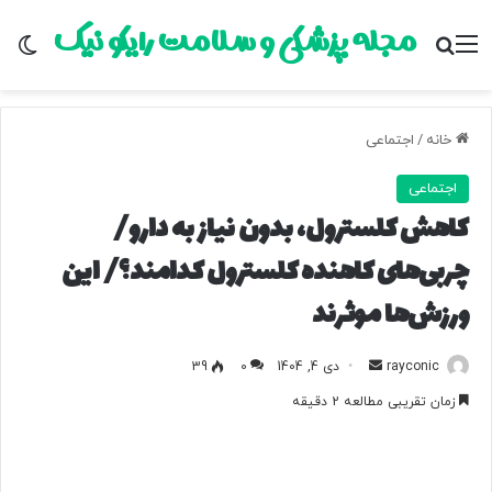
مجله پزشکی و سلامت رایکو نیک
منو
جستجو برای
تغ
خانه
/
اجتماعی
اجتماعی
کاهش کلسترول، بدون نیاز به دارو/
چربی‌های کاهنده کلسترول کدامند؟/ این
ورزش‌ها موثرند
rayconic
ا
دی 4, 1404
0
39
ر
زمان تقریبی مطالعه 2 دقیقه
س
ا
ل