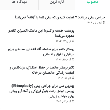
محبوب
تازه ترین
دیدگاه ها
و
ل
ت
جراحی بینی مردانه: ۷ تفاوت کلیدی که بینی شما را “زنانه” نمی‌کند!
ی
آبان 15, 1404
ر
پوستت خسته و کدره؟ این ماسک اکسیژن اکلادو
ا
معجزه می‌کنه!
م
ن
آبان 17, 1404
ع
پرستار خانم برای سالمند آقا؛ انتخابی مطمئن برای
ک
مراقبتی دقیق و انسانی
ر
آبان 15, 1404
د
ه
تاثیر پرستار سالمند بر حفظ استقلال، عزت‌نفس و
ا
کیفیت زندگی سالمندان در خانه
س
آذر 5, 1404
ت
بهترین سن برای جراحی بینی (Rhinoplasty):
بررسی عوامل رشد، بلوغ فیزیکی و آمادگی روانی
برای جراحی زیبایی
آبان 22, 1404