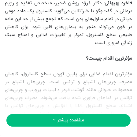
ب
فاخره بهبهانی:
دکتر فرزاد روشن ضمیر، متخصص تغذیه و رژیم
ه
درمانی در گفت‌وگو با خبرآنلاین می‌گوید: کلسترول یک ماده مومی‌
ا
حیاتی در تمام سلول‌های بدن است که تجمع بیش از حد این ماده
ی
در خون می‌تواند منجر به بیماری‌های قلبی شود. برای کاهش
م
طبیعی سطح کلسترول، تمرکز بر تغییرات غذایی و اصلاح سبک
ی
زندگی ضروری است.
ل
مؤثرترین اقدام چیست؟
مؤثرترین اقدام غذایی برای پایین آوردن سطح کلسترول، کاهش
مصرف چربی‌های اشباع و ترانس است. چربی‌های اشباع در
محصولات حیوانی مانند گوشت قرمز و لبنیات پرچرب و چربی‌های
ترانس در غذاهای فراوری شده یافت می‌شوند. مصرف چربی‌های
اشباع، سطح کلسترول LDL را افزایش و چربی‌های ترانس با
افزایش LDL و کاهش HDL، تأثیر مخرب مضاعفی بر سلامت قلب
مشاهده بیشتر
دارند. (HDL) کلسترول خوب شناخته می‌شود زیرا چربی را به کبد
باز می‌گرداند تا از بدن خارج شود. اما (LDL) که کلسترول بد