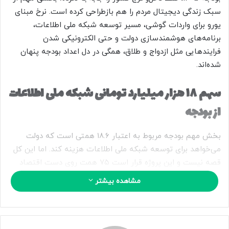
ا
سبک زندگی دیجیتال مردم را هم بازطراحی کرده است. نرخ مبنای
ی
یورو برای واردات گوشی، مسیر توسعه شبکه ملی اطلاعات،
م
برنامه‌های هوشمندسازی دولت و حتی الکترونیکی شدن
ی
فرایندهایی مثل ازدواج و طلاق، همگی در دل اعداد بودجه پنهان
ل
شده‌اند.
سهم ۱۸ هزار میلیارد تومانی شبکه ملی اطلاعات
از بودجه
بخش مهم بودجه مربوط به اعتبار ۱۸.۶ همتی است که دولت
می‌خواهد برای توسعه شبکه ملی اطلاعات هزینه کند. اما این کل
قصه نیست و این پروژه قرار است ۷۵ همت روی دست اقتصاد
خرج بگذارد. مشخص نیست که این عدد در لایحه بودجه سال قبل
مشاهده بیشتر
چقدر بودجه است. چرا که ردیفه بودجه‌ای جداگانه‌ای در قانون
بودجه ۱۴۰۴ برای آن وجود نداشت.
سال پیش فقط به‌طور کلی گفته شده بود که برای ایجاد، تامین و