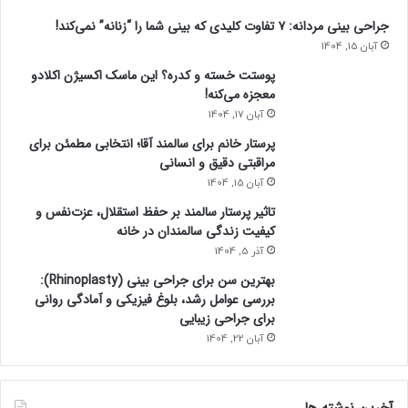
جراحی بینی مردانه: ۷ تفاوت کلیدی که بینی شما را “زنانه” نمی‌کند!
آبان 15, 1404
پوستت خسته و کدره؟ این ماسک اکسیژن اکلادو
معجزه می‌کنه!
آبان 17, 1404
پرستار خانم برای سالمند آقا؛ انتخابی مطمئن برای
مراقبتی دقیق و انسانی
آبان 15, 1404
تاثیر پرستار سالمند بر حفظ استقلال، عزت‌نفس و
کیفیت زندگی سالمندان در خانه
آذر 5, 1404
بهترین سن برای جراحی بینی (Rhinoplasty):
بررسی عوامل رشد، بلوغ فیزیکی و آمادگی روانی
برای جراحی زیبایی
آبان 22, 1404
آخرین نوشته ها