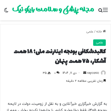
مجله پزشکی و سلامت رایکو نیک
منو
جستجو برای
تغ
خانه
/
علمی
علمی
کالبدشکافی بودجه اینترنت ملی؛ ۱۸ همت
آشکار، ۷۵ همت پنهان
rayconic
ا
دی 7, 1404
0
35
ر
زمان تقریبی مطالعه 2 دقیقه
س
ا
ل
ب
به گزارش خبرگزاری خبرآنلاین و به نقل از زومیت، دولت در لایحه
ه
بودجه ۱۴۰۵، فقط دخل‌وخرج کشور را جابه‌جا نکرده؛ بخشی مهم از