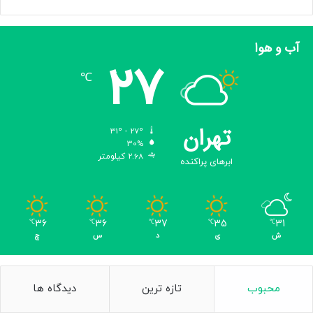
آب و هوا
27
℃
تهران
31º - 27º
30%
2.68 کیلومتر
ابرهای پراکنده
36
36
37
35
31
℃
℃
℃
℃
℃
ش
ی
د
س
چ
محبوب
تازه ترین
دیدگاه ها