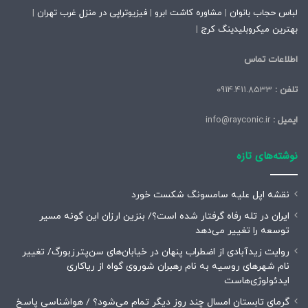
لباس حجاب بانوان
|
مشاوره کاشت ابرو
|
فیزیوتراپی در منزل غرب تهران
|
بهترین میکروبلیدینگ کرج
|
اطلاعات تماس
تلفن :
0914.411.8533
ایمیل :
info@rayconic.ir
نوشته‌های تازه
نقشه اپل علیه سامسونگ شکست خورد
ایران در تله رفاه گرفتار شده است؟/ بنزین ارزان این گونه مسیر
توسعه را تغییر می‌دهد
روایت زیدآبادی از اضطراب پنهان در خیابان‌های سن‌پترزبورگ/ تغییر
نام شهرهای روسیه به نام رهبران شوروی گواه از ریاکاری
ایدئولوژی‌هاست
گرمای تابستان امسال چند روز دیگر تمام می‌شود؟ / هواشناسی پاسخ