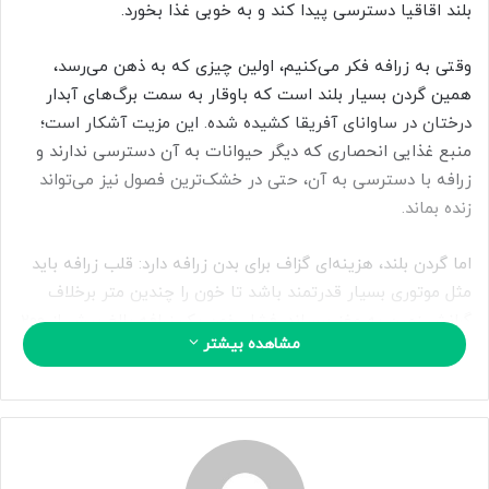
ی
بلند اقاقیا دسترسی پیدا کند و به خوبی غذا بخورد.
م
ی
وقتی به زرافه فکر می‌کنیم، اولین چیزی که به ذهن می‌رسد،
ل
همین گردن بسیار بلند است که باوقار به سمت برگ‌های آبدار
درختان در ساوانای آفریقا کشیده شده. این مزیت آشکار است؛
منبع غذایی انحصاری که دیگر حیوانات به آن دسترسی ندارند و
زرافه با دسترسی به آن، حتی در خشک‌ترین فصول نیز می‌تواند
زنده بماند.
اما گردن بلند، هزینه‌ای گزاف برای بدن زرافه دارد: قلب زرافه باید
مثل موتوری بسیار قدرتمند باشد تا خون را چندین متر برخلاف
گرانش زمین به مغز برساند. فشار خون یک زرافه بالغ بیش از ۲۰۰
مشاهده بیشتر
میلی‌متر جیوه، یعنی دو برابر بیشتر از انسان و دیگر پستانداران
است.
نبرد دائمی با گرانش، انرژی فوق‌العاده‌ای مصرف می‌کند. اما
پژوهشی جدید نشان می‌دهد که قلب زرافه در این مبارزه تنها