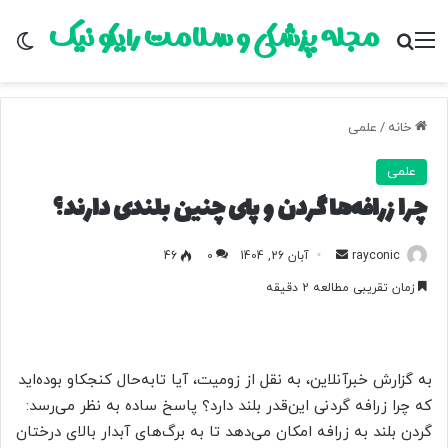
مجله پزشکی و سلامت رایکو نیک
منو
جستجو برای
تغ
خانه
/
علمی
علمی
چرا زرافه‌ها گردن و پای چنین بلندی دارند؟
rayconic
ا
آبان 26, 1404
0
46
ر
زمان تقریبی مطالعه 2 دقیقه
س
ا
ل
ب
به گزارش خبرآنلاین، به نقل از زومیت، آیا تابه‌حال کنجکاو بوده‌اید
ه
که چرا زرافه گردنی این‌قدر بلند دارد؟ پاسخ ساده به نظر می‌رسد:
ا
گردن بلند به زرافه امکان می‌دهد تا به برگ‌های آبدار بالای درختان