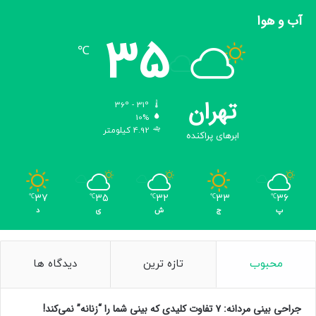
آب و هوا
35
℃
تهران
36º - 31º
10%
4.92 کیلومتر
ابرهای پراکنده
37
35
32
33
36
℃
℃
℃
℃
℃
پ
ج
ش
ی
د
محبوب
تازه ترین
دیدگاه ها
جراحی بینی مردانه: ۷ تفاوت کلیدی که بینی شما را “زنانه” نمی‌کند!