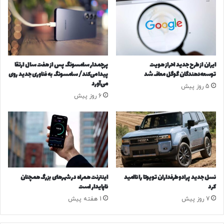
ا
«
ی
ا
کپی لینک
ه
ی
و
ر
ش
ا
م
ن
ایران از طرح جدید احراز هویت
پرچمدار سامسونگ پس از هفت سال ارتقا
ص
ر
توسعه‌دهندگان گوگل معاف شد
پیدا می‌کند/ سامسونگ به فناوری جدید روی
ن
و
می‌آورد
5 روز پیش
و
ش
6 روز پیش
ع
ن
ی
»
د
خ
ر
و
ا
ا
ن
ن
س
د
د
+
نسل جدید پرادو طرفداران تویوتا را ناامید
اینترنت همراه در شهرهای بزرگ همچنان
ا
ص
کرد
ناپایدار است
د
و
7 روز پیش
1 هفته پیش
م
ت
ر