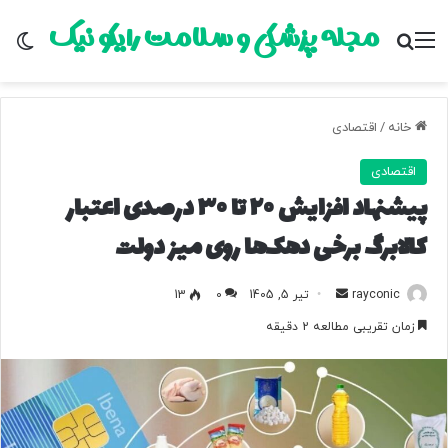
مجله پزشکی و سلامت رایکو نیک
منو
جستجو برای
تغ
خانه
/
اقتصادی
اقتصادی
پیشنهاد افزایش ۲۰ تا ۳۰ درصدی اعتبار
کالابرگ برخی دهک‌ها روی میز دولت
rayconic
ا
تیر 5, 1405
0
13
ر
زمان تقریبی مطالعه 2 دقیقه
س
ا
ل
ب
ه