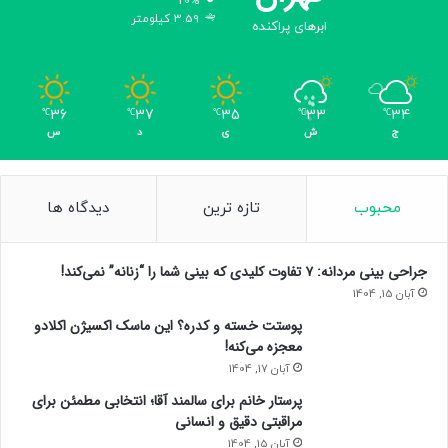
20%
3.59 کیلومتر
ابرهای پراکنده
36
37
35
33
34
℃
℃
℃
℃
℃
ج
ش
ی
د
س
محبوب
تازه ترین
دیدگاه ها
جراحی بینی مردانه: ۷ تفاوت کلیدی که بینی شما را “زنانه” نمی‌کند!
آبان 15, 1404
پوستت خسته و کدره؟ این ماسک اکسیژن اکلادو
معجزه می‌کنه!
آبان 17, 1404
پرستار خانم برای سالمند آقا؛ انتخابی مطمئن برای
مراقبتی دقیق و انسانی
آبان 15, 1404