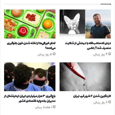
س
ل
ت
ا
ق
ف
ل
ن
ا
ظ
ل
ر
ی‌
ه
ه
ا
دزدی که صاحب‌خانه با دیدنش از شکایت
کدام خوراکی‌ها از لخته شدن خون جلوگیری
ا
ی
منصرف شد!/ عکس
می‌کنند؟
ی
4 روز پیش
5 روز پیش
ک
ه
ب
ه‌
ط
و
ر
ط
کاردآجین شدن ۲ شرور غرب تهران
باج‌گیری ۳ هزار میلیاردی ایران اینترنشنال از
ب
مدیران بلندپایه اقتصادی کشور
6 روز پیش
ی
1 هفته پیش
ع