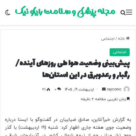
مجله پزشکی و سلامت رایکو نیک
منو
جستجو برای
تغ
خانه
/
اجتماعی
اجتماعی
پیش‌بینی وضعیت هوا طی روزهای آینده/
رگبار و رعدوبرق در این استان‌ها
rayconic
ا
اردیبهشت 19, 1405
0
21
ر
زمان تقریبی مطالعه 2 دقیقه
س
ا
ل
به گزارش خبرآنلاین، صادق ضیاییان در گفت‌وگو با ایسنا درباره
ب
وضعیت جوی هفته جاری اظهار کرد: شنبه (۱۹ اردیبهشت) با گذر
ه
موج تراز میانی جو از نیمه شمالی کشور در آذربایجان شرقی،