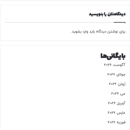
ی
د
ر
دیدگاهتان را بنویسید
د
و
ر
برای نوشتن دیدگاه باید
وارد بشوید
.
ا
ن
ع
بایگانی‌ها
ا
د
آگوست 2026
ی
ب
جولای 2026
ه
ژوئن 2026
چ
ش
می 2026
م
آوریل 2026
م
ی‌
مارس 2026
خ
فوریه 2026
و
ر