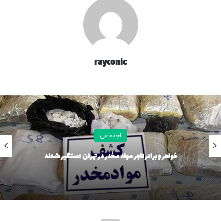
به گفته ضیاییان سه شنبه (۲۲ اردیبهشت) با ورود موج جدیدی
به غرب کشور در مناطقی از کرمانشاه، کردستان، زنجان، اردبیل،
همدان، جنوب استان‌های قزوین، البرز و تهران، شمال استان‌های
مرکزی، قم، اصفهان، لرستان و ایلام افزایش ابر گاهی رگبار و
rayconic
رعدوبرق و وزش باد شدید پیش‌بینی می‌شود.
وی ادامه داد: چهارشنبه (۲۳ اردیبهشت) در شمال آذربایجان غربی،
آذربایجان شرقی و اردبیل، برخی مناطق سواحل دریای خزر،
دامنه‌های جنوبی البرز و شمال استان‌های مرکزی و قم ابرناکی
رگبار و رعدوبرق و وزش باد رخ می دهد.
اجتماعی
خواهر و برادر تاجر مواد مخدر در تهران دستگیر شدند
ضیاییان افزود: خلیج فارس، تنگه هرمز و و دریای عمان تا روز
دوشنبه مواج خواهد بود.
رئیس مرکز ملی پیش‌بینی و مدیریت بحران مخاطرات وضع هوا
درباره وضعیت جوی تهران طی دو روز آینده گفت: آسمان تهران