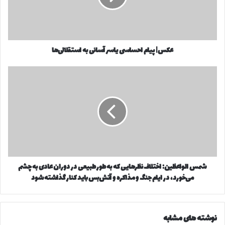
ر
ی
ا
ا
و
م
ا
ا
ر
عکس| پیام احساسی یاسر آسانی به استقلالی‌ها
ح
د
س
ک
ا
ش
ن
س
م
ی
ی
س
د
ی
ا
ا
ل
س
و
ر
ا
آ
ع
س
ظ
شمس الواعظین: اختلاف نظرهایی که به‌ طور طبیعی در دوران عادی به چشم
ا
ی
ن
می‌خورد، در ایام جنگ و مذاکره و آتش‌بس باید کنار گذاشته شود
ن
ی
:
ب
ا
ه
خ
نوشته های مشابه
ا
ت