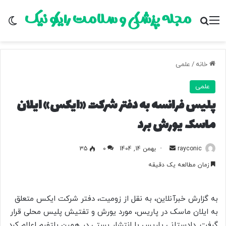
مجله پزشکی و سلامت رایکو نیک
منو
جستجو برای
تغ
خانه
/
علمی
علمی
پلیس فرانسه به دفتر شرکت «ایکس» ایلان
ماسک یورش برد
rayconic
ا
بهمن 14, 1404
0
35
ر
زمان مطالعه یک دقیقه
س
ا
ل
به گزارش خبرآنلاین، به نقل از زومیت، دفتر شرکت ایکس متعلق
ب
به ایلان ماسک در پاریس، مورد یورش و تفتیش پلیس محلی قرار
ه
گرفت. دادستانی پاریس با انتشار پستی در همین پلتفرم اعلام کرد