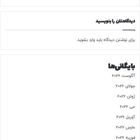
ه
ت
س
ی‌
ت
ه
دیدگاهتان را بنویسید
ن
ا
د
ه
؟
ش
برای نوشتن دیدگاه باید
وارد بشوید
.
د
ا
ر
د
بایگانی‌ها
ا
د
آگوست 2026
:
ت
جولای 2026
ر
ژوئن 2026
ی
ب
می 2026
و
آوریل 2026
ن
ج
مارس 2026
و
فوریه 2026
ا