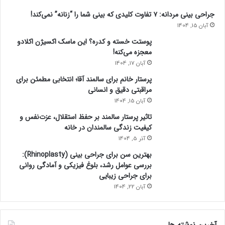
جراحی بینی مردانه: ۷ تفاوت کلیدی که بینی شما را “زنانه” نمی‌کند!
آبان 15, 1404
پوستت خسته و کدره؟ این ماسک اکسیژن اکلادو
معجزه می‌کنه!
آبان 17, 1404
پرستار خانم برای سالمند آقا؛ انتخابی مطمئن برای
مراقبتی دقیق و انسانی
آبان 15, 1404
تاثیر پرستار سالمند بر حفظ استقلال، عزت‌نفس و
کیفیت زندگی سالمندان در خانه
آذر 5, 1404
بهترین سن برای جراحی بینی (Rhinoplasty):
بررسی عوامل رشد، بلوغ فیزیکی و آمادگی روانی
برای جراحی زیبایی
آبان 22, 1404
آخرین نوشته ها