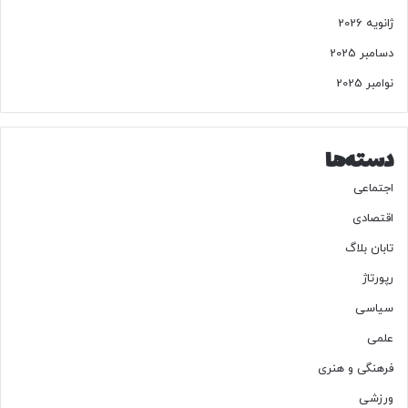
ی
ژانویه 2026
ز
ج
دسامبر 2025
ا
نوامبر 2025
ی
س
ی
ا
دسته‌ها
س
ت
اجتماعی
ن
اقتصادی
ی
س
تابان بلاگ
ت
رپورتاژ
سیاسی
علمی
فرهنگی و هنری
ورزشی