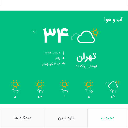
آب و هوا
34
℃
تهران
34º - 30º
14%
2.68 کیلومتر
ابرهای پراکنده
36
36
37
35
33
℃
℃
℃
℃
℃
ش
ی
د
س
چ
محبوب
تازه ترین
دیدگاه ها