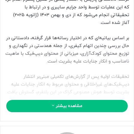
ا
که این عملیات توسط واحد جرایم سایبری و در ارتباط با
ی
تحقیقاتی انجام می‌شود که از دی و بهمن ۱۴۰۳ (ژانویه ۲۰۲۵)
م
آغاز شده است.
ی
ل
بر اساس بیانیه‌ای که در اختیار رسانه‌ها قرار گرفته، دادستانی در
حال بررسی چندین اتهام کیفری، از جمله همدستی در نگهداری و
توزیع محتوای کودک‌آزاری، میزبانی از محتوای دیپ‌فیک با ماهیت
نامناسب و انکار جنایات علیه بشریت است.
تحقیقات اولیه پس از گزارش‌های تکمیلی مبنی‌بر انتشار
دیپ‌فیک‌های غیراخلاقی و محتوای مربوط به انکار جنایات علیه
بشریت توسط هوش مصنوعی گراک در این پلتفرم، گسترش یافت.
مشاهده بیشتر
دادستانی پاریس تایید کرد که برای ایلان ماسک، لیندا یاکارینو،
مدیرعامل سابق ایکس و دیگر کارمندان این شرکت احضاریه‌هایی
برای حضور در جلسات استماع ارسال شده است. این نهاد قضایی
افزود که عملیات با همکاری یوروپل، آژانس مرکزی جرایم