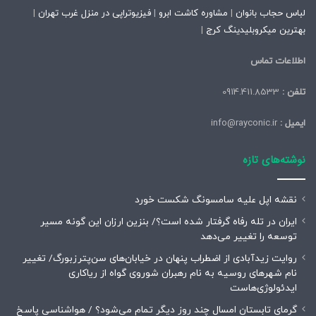
لباس حجاب بانوان
|
مشاوره کاشت ابرو
|
فیزیوتراپی در منزل غرب تهران
|
بهترین میکروبلیدینگ کرج
|
اطلاعات تماس
تلفن :
0914.411.8533
ایمیل :
info@rayconic.ir
نوشته‌های تازه
نقشه اپل علیه سامسونگ شکست خورد
ایران در تله رفاه گرفتار شده است؟/ بنزین ارزان این گونه مسیر
توسعه را تغییر می‌دهد
روایت زیدآبادی از اضطراب پنهان در خیابان‌های سن‌پترزبورگ/ تغییر
نام شهرهای روسیه به نام رهبران شوروی گواه از ریاکاری
ایدئولوژی‌هاست
گرمای تابستان امسال چند روز دیگر تمام می‌شود؟ / هواشناسی پاسخ