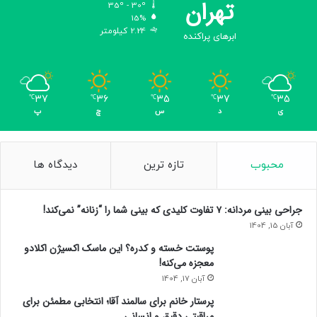
تهران
35º - 30º
د
15%
ا
2.24 کیلومتر
ابرهای پراکنده
ش
ت
ن
د
37
36
35
37
35
℃
℃
℃
℃
℃
،
ی
د
س
چ
پ
د
ر
ب
ر
محبوب
تازه ترین
دیدگاه ها
ر
س
ی
جراحی بینی مردانه: ۷ تفاوت کلیدی که بینی شما را “زنانه” نمی‌کند!
ت
آبان 15, 1404
و
پوستت خسته و کدره؟ این ماسک اکسیژن اکلادو
ا
معجزه می‌کنه!
ف
ق
آبان 17, 1404
ا
پرستار خانم برای سالمند آقا؛ انتخابی مطمئن برای
ج
مراقبتی دقیق و انسانی