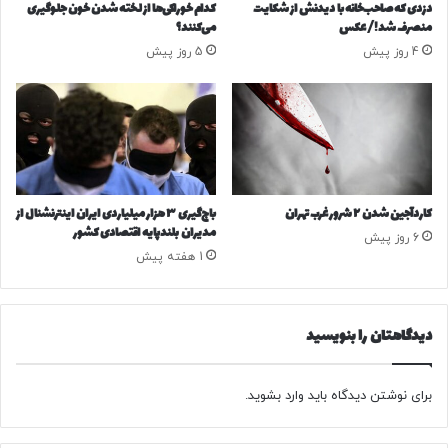
دزدی که صاحب‌خانه با دیدنش از شکایت
کدام خوراکی‌ها از لخته شدن خون جلوگیری
واقعی قوانین، بیش از گذشته به یک ضرورت ملی تبدیل شده
گ
ب
منصرف شد!/ عکس
می‌کنند؟
ا
ت
است.
4 روز پیش
5 روز پیش
م
ف
!
ا
منبع
ه
م
د
ر
کپی لینک
ش
و
کاردآجین شدن ۲ شرور غرب تهران
باج‌گیری ۳ هزار میلیاردی ایران اینترنشنال از
ر
مدیران بلندپایه اقتصادی کشور
6 روز پیش
ا
1 هفته پیش
ی
ع
ا
ل
دیدگاهتان را بنویسید
ی
ا
م
برای نوشتن دیدگاه باید
وارد بشوید
.
ن
ی