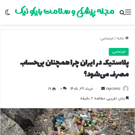
مجله پزشکی و سلامت رایکو نیک
منو
جستجو برای
تغ
خانه
/
اجتماعی
اجتماعی
پلاستیک در ایران چرا همچنان بی‌حساب
مصرف می‌شود؟
rayconic
ا
خرداد 29, 1405
0
17
ر
زمان تقریبی مطالعه 2 دقیقه
س
ا
ل
ب
ه