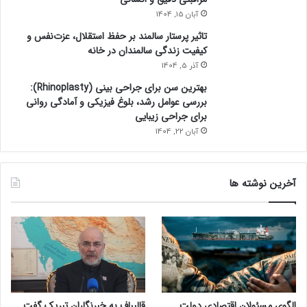
ا
آبان 15, 1404
ز
ه
تاثیر پرستار سالمند بر حفظ استقلال، عزت‌نفس و
ر
کیفیت زندگی سالمندان در خانه
ا
آذر 5, 1404
ی
بهترین سن برای جراحی بینی (Rhinoplasty):
د
بررسی عوامل رشد، بلوغ فیزیکی و آمادگی روانی
ا
برای جراحی زیبایی
ش
آبان 22, 1404
ت
ن
د
آخرین نوشته ها
الگوی مسئولان اقتصادی دولت
قالیباف به خبرنگاران تبریک گفت