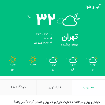
آب و هوا
32
℃
تهران
33º - 28º
10%
4.02 کیلومتر
ابرهای پراکنده
36
37
35
32
33
℃
℃
℃
℃
℃
ج
ش
ی
د
س
محبوب
تازه ترین
دیدگاه ها
جراحی بینی مردانه: ۷ تفاوت کلیدی که بینی شما را “زنانه” نمی‌کند!