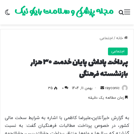
مجله پزشکی و سلامت رایکو نیک
منو
جستجو برای
تغ
خانه
/
اجتماعی
اجتماعی
پرداخت پاداش پایان خدمت ۳۰ هزار
بازنشسته فرهنگی
rayconic
ا
بهمن 11, 1404
0
35
ر
زمان مطالعه یک دقیقه
س
ا
ل
به گزارش خبرآنلاین،علیرضا کاظمی با اشاره به شرایط سخت مالی
ب
کشور، در خصوص پرداخت مطالبات فرهنگیان گفت: به نسبت
ه
گذشته که سال‌ها و ماه‌ها منتظر پرداخت حق‌التدریس، حق‌الزحمه