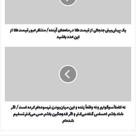
ر
ب
کپی لینک
ا
ی
و
ن
ا
ی
ر
یک پیش‌بینی جنجالی از قیمت طلا در ماه‌های آینده/ منتظر عبور قیمت طلا از
ج
د
این عدد باشید
ن
ک
ج
ن
ا
ن
ی
ل
ه
د
ی
ک
ا
ا
ز
م
ق
ل
ی
اً
م
س
ت
و
ط
نه کاملاً سوگوارم و نه واقعاً زنده و این میان‌بودن فرسوده‌ام کرده است/ اگر
گ
ل
شاد باشم احساس گناه می‌کنم و اگر اندوهگین باشم حس می‌کنم تسلیم
و
ا
ا
شده‌ام
د
ر
ر
م