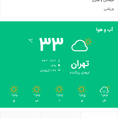
فرهنگی و هنری
و
ا
ورزشی
گ
ر
ا
آب و هوا
ن
33
د
℃
و
ه
گ
ی
تهران
33º - 30º
ن
16%
ب
1.79 کیلومتر
ابرهای پراکنده
ا
ش
م
ح
36
36
37
35
33
℃
℃
℃
℃
℃
س
ش
ی
د
س
چ
م
ی‌
ک