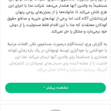
ا
مستقیماً به والدین آنها هشدار می‌دهد. شرکت متا با اجرای این
ی
طرح تلاش می‌کند تا خانواده‌ها را از بحران‌های روحی پنهان
م
فرزندانشان آگاه کند، اما برخی از نهادهای خیریه و مدافع حقوق
ی
کودکان معتقدند که متا با این اقدام فقط مسئولیت را از دوش
ل
خود برمی‌دارد و مشکل را حل نمی‌کند.
به گزارش ورج، اینستاگرام درصورت جستجوی مکرر کلمات مرتبط
با خودکشی یا خودآزاری توسط نوجوانان در یک بازه زمانی کوتاه،
هشداری را مستقیماً برای والدین آنها ارسال می‌کند. متا این
قابلیت را از هفته آینده برای حساب‌های نوجوانان در کشورهای
آمریکا، بریتانیا، استرالیا و کانادا فعال می‌کند.
مدیران اینستاگرام اعلام کردند که این ابزار تنها برای خانواده‌هایی
مشاهده بیشتر
کار می‌کند که سیستم نظارت والدین را پیش‌تر فعال کرده‌اند. متا
قصد دارد این سیستم را تا پایان سال جاری میلادی به سایر
مناطق جهان نیز گسترش دهد. درحال‌حاضر این پلتفرم جستجوی
محتوای آسیب‌زا را مسدود می‌کند و کاربران را به سمت منابع