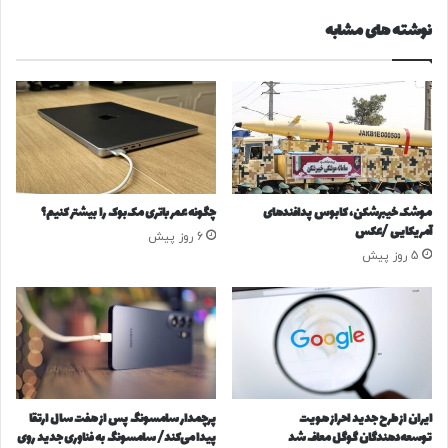
م
و
نوشته های مشابه
ا
ن
ه‌
ه
ه
و
ا
ا
ی
ق
آ
ع
ی
اً
ن
ز
د
ن
موشک خیبرشکن، کابوس پدافندهای
چگونه عمر باتری مک‌بوک را بیشتر کنیم؟
ه
د
آمریکایی /عکس
6 روز پیش
/
ه
5 روز پیش
م
و
ن
ا
ت
ی
ظ
ن
ر
م
ع
ی
ب
ا
و
ن‌
ایران از طرح جدید احراز هویت
پرچمدار سامسونگ پس از هفت سال ارتقا
ر
ب
توسعه‌دهندگان گوگل معاف شد
پیدا می‌کند/ سامسونگ به فناوری جدید روی