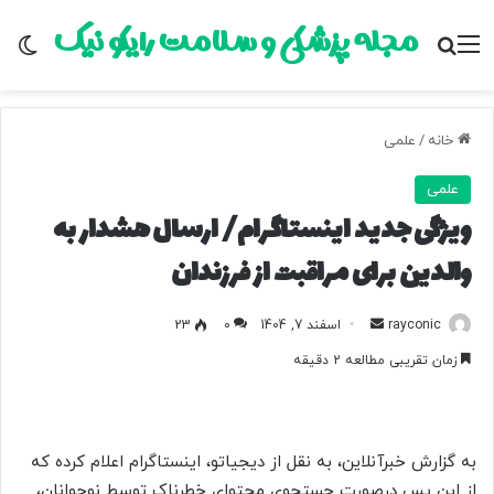
مجله پزشکی و سلامت رایکو نیک
منو
جستجو برای
تغ
خانه
/
علمی
علمی
ویژگی جدید اینستاگرام/ ارسال هشدار به
والدین برای مراقبت از فرزندان
rayconic
ا
اسفند 7, 1404
0
23
ر
زمان تقریبی مطالعه 2 دقیقه
س
ا
ل
ب
به گزارش خبرآنلاین، به نقل از دیجیاتو، اینستاگرام اعلام کرده که
ه
از این پس درصورت جستجوی محتوای خطرناک توسط نوجوانان،