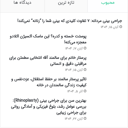
ن
محبوب
تازه ترین
دیدگاه ها
م
ت
س
جراحی بینی مردانه: ۷ تفاوت کلیدی که بینی شما را “زنانه” نمی‌کند!
ل
آبان 15, 1404
ی
پوستت خسته و کدره؟ این ماسک اکسیژن اکلادو
م
معجزه می‌کنه!
ش
آبان 17, 1404
د
ه‌
پرستار خانم برای سالمند آقا؛ انتخابی مطمئن برای
ا
مراقبتی دقیق و انسانی
م
آبان 15, 1404
تاثیر پرستار سالمند بر حفظ استقلال، عزت‌نفس و
کیفیت زندگی سالمندان در خانه
آذر 5, 1404
بهترین سن برای جراحی بینی (Rhinoplasty):
بررسی عوامل رشد، بلوغ فیزیکی و آمادگی روانی
برای جراحی زیبایی
آبان 22, 1404