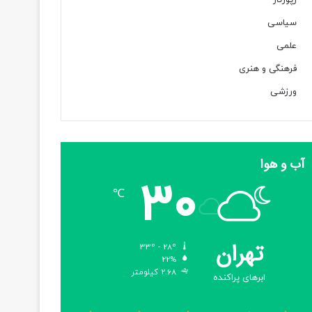
رپورتاژ
سیاسی
علمی
فرهنگی و هنری
ورزشی
آب و هوا
30
℃
تهران
33º - 28º
22%
2.68 کیلومتر
ابرهای پراکنده