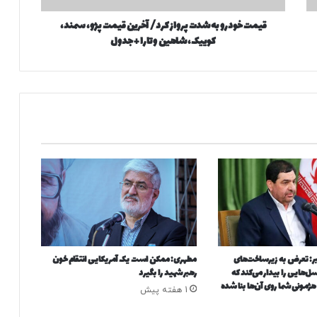
و
قیمت خودرو به شدت پرواز کرد/ آخرین قیمت پژو، سمند،
ب
کوییک، شاهین و تارا + جدول
ه
ش
د
ت
پ
ر
و
ا
ز
ک
ر
د
/
آ
خ
ر: تعرض به زیرساخت‌های
مطهری: ممکن است یک آمریکایی انتقام خون
ر
ل‌هایی را بیدار می‌کند که
رهبر شهید را بگیرد
ی
 هژمونی شما روی آن‌ها بنا شده
1 هفته پیش
ن
ق