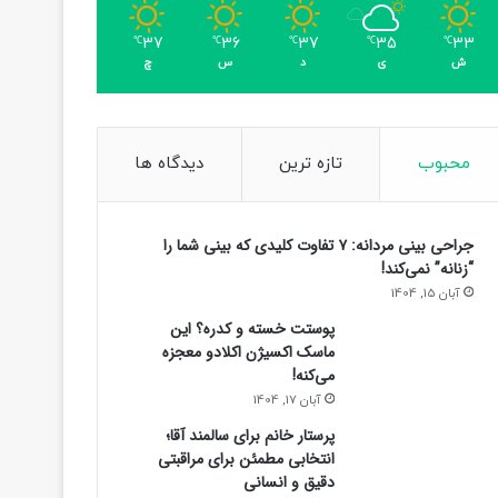
37
36
37
35
33
℃
℃
℃
℃
℃
ش
ی
د
س
چ
محبوب
تازه ترین
دیدگاه ها
جراحی بینی مردانه: ۷ تفاوت کلیدی که بینی شما را
“زنانه” نمی‌کند!
آبان 15, 1404
پوستت خسته و کدره؟ این
ماسک اکسیژن اکلادو معجزه
می‌کنه!
آبان 17, 1404
پرستار خانم برای سالمند آقا؛
انتخابی مطمئن برای مراقبتی
دقیق و انسانی