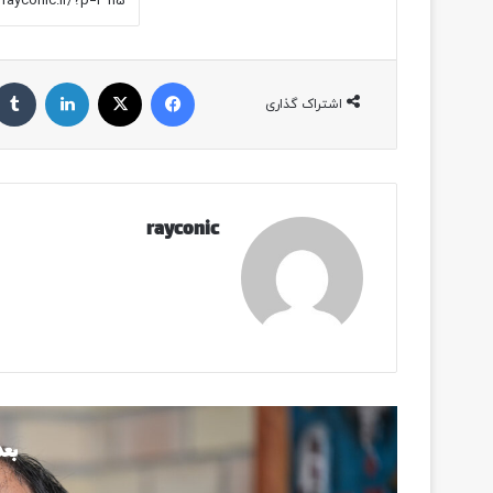
فیسبوک
ایکس
لینکداین
اشتراک گذاری
rayconic
بعد