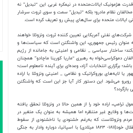
قدرت هژمونیک ایالات‌متحده در نیمکره غربی. این “تبدیل” نه
مخالفان نظام مادرو؛ بلکه “تبدیل” سمت و سوی ثروت سرشار
نیتی ایالات متحده برای سال‌های پیش رو تعریف کرده است.
کت‌های نفتی آمریکایی تعیین کننده ثروت ونزوئلا خواهند
 به عنوان رئیس جمهوری، این واشنگتن است که سیاست‌ها و
می‌کند؛ ساختار سیاسی _ نظامی و امنیتی به جامانده از رژیم
لفان دموکراسی‌خواه به رهبری “ماریا کورینا ماچادو” همچنان
؛ برگزاری انتخابات آزاد، وعده‌ای برای آینده نامعلوم است؛
ا لایه‌های بوروکراتیک و نظامی _ امنیتی ونزوئلا با اراده
 روبرو می‌شود. این دستور کار آیا جز این است که واشنگتن
 بازگردد؟
 ترامپ، اراده خود را از همین حالا در ونزوئلا تحقق یافته
عیت‌ها و وقایع غیر منتظره اما همیشه به عنوان یک متغیر در
ک مردم ونزوئلاست که به‌رغم خشنودی یا ناخشنودی از سقوط
مادرو، نمی‌خواهند بیش یک قرن پس از جنگ استقلال خود(1811- 1823 میلادی) با اسپانیا، دوباره وادار به جنگی