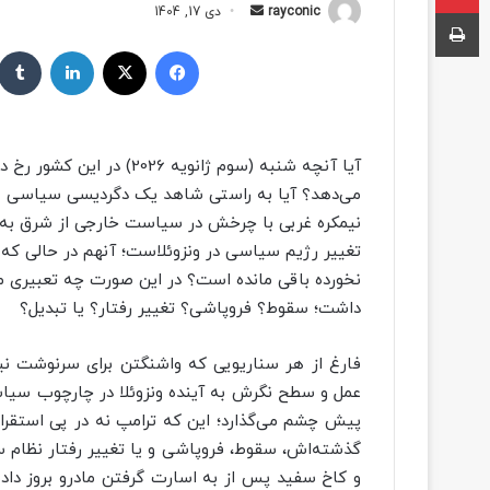
چاپ
rayconic
ا
دی 17, 1404
ر
فیسبوک
ایکس
لینکداین
س
ا
ل
ب
ه
می‌دهد؟ آیا به راستی شاهد یک دگردیسی سیاسی _ ا
ا
نیمکره غربی با چرخش در سیاست خارجی از شرق به غ
ی
م
تغییر رژیم سیاسی در ونزوئلاست؛ آنهم در حالی ک
ی
نخورده باقی مانده است؟ در این صورت چه تعبیری می
ل
داشت؛ سقوط؟ فروپاشی؟ تغییر رفتار؟ یا تبدیل؟
فارغ از هر سناریویی که واشنگتن برای سرنوشت نی
عمل و سطح نگرش به آینده ونزوئلا در چارچوب سیاس
پیش چشم می‌گذارد؛ این که ترامپ نه در پی استقرار 
گذشته‌اش، سقوط، فروپاشی و یا تغییر رفتار نظام 
و کاخ سفید پس از به اسارت گرفتن مادرو بروز داده