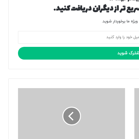
یع تر از دیگران دریافت کنید.
یژه ما برخوردار شوید.
ق
ی
م
ت
خ
و
د
ر