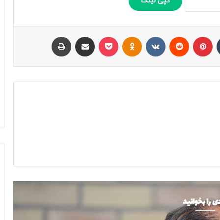
کپی لینک
تامبلر
پینتریست
Reddit
VKontakte
Odnoklassniki
پاکت
اشتراک با ایمیل
چاپ
ی را بخوانید