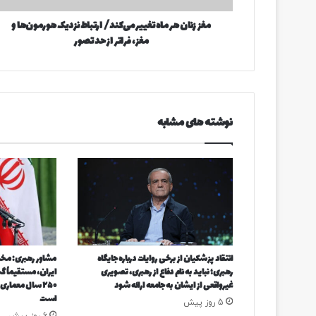
ر
د
مغز زنان هر ماه تغییر می‌کند/ ارتباط نزدیک هورمون‌ها و
م
ک
مغز، فراتر از حد تصور
ا
ن
ه
ی
ت
د
غ
ی
ی
نوشته های مشابه
ر
م
ی‌
ک
ن
د
/
ا
ر
انتقاد پزشکیان از برخی روایات‌ درباره جایگاه
مشاور رهبری: مخب
ت
رهبری؛ نباید به نام دفاع از رهبری، تصویری
ایران، مستقیماً گس
ب
غیرواقعی از ایشان به جامعه ارائه شود
۲۵۰ سال معماری
ا
است
5 روز پیش
ط
6 روز پیش