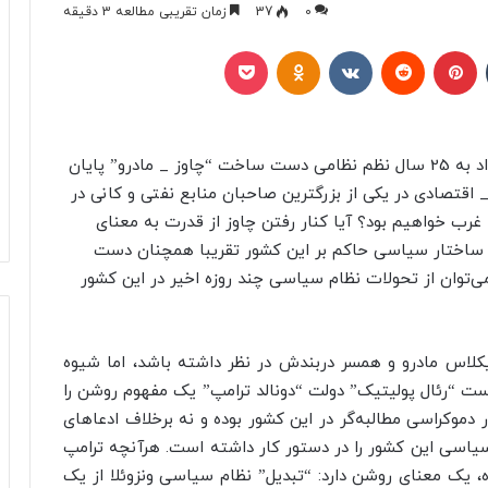
0
37
زمان تقریبی مطالعه 3 دقیقه
تامبلر
پینتریست
Reddit
VKontakte
Odnoklassniki
پاکت
آیا آنچه شنبه (سوم ژانویه 2026) در این کشور رخ داد به 25 سال نظم نظامی دست ساخت “چاوز _ مادرو” پایان
قتصادی در یکی از بزرگترین صاحبان منابع نفتی و کانی در
رب خواهیم بود؟ آیا کنار رفتن چاوز از قدرت به معنای
ه ساختار سیاسی حاکم بر این کشور تقریبا همچنان دست
‌توان از تحولات نظام سیاسی چند روزه اخیر در این کشور
کلاس مادرو و همسر دربندش در نظر داشته باشد، اما شیوه
ت “رئال پولیتیک” دولت “دونالد ترامپ” یک مفهوم روشن را
دموکراسی مطالبه‌گر در این کشور بوده و نه برخلاف ادعاهای
سیاسی این کشور را در دستور کار داشته است. هرآنچه ترامپ
، یک معنای روشن دارد: “تبدیل” نظام سیاسی ونزوئلا از یک