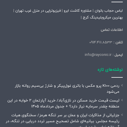
لباس حجاب بانوان
|
مشاوره کاشت ابرو
|
فیزیوتراپی در منزل غرب تهران
|
بهترین میکروبلیدینگ کرج
|
اطلاعات تماس
تلفن :
0914.411.8533
ایمیل :
info@rayconic.ir
نوشته‌های تازه
ردمی K100 پرو مکس با باتری غول‌پیکر و شارژ بی‌سیم روانه بازار
می‌شود
لیست قیمت خرید مسکن در نازی‌آباد/ خرید آپارتمان ۲ خوابه در این
منطقه چقدر سرمایه نیاز دارد؟ + جدول مردادماه ۱۴۰۵
جزئیاتی از مذاکرات ایران و عمان بر سر تنگه هرمز/ سخنگوی هیات
رئیسه مجلس: بیانیه‌ای شامل تصحیح مسیر تردد دریایی در تنگه، در