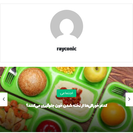
فرصت را از آنان نگیریم.
نکته قابل تامل دیگر آنکه پس از موضع‌گیری شخصیت‌های هنری،
ورزشی و سیاسی معروف در حمایت از مقاومت مردم ایران، باید
آنها را تشویق و استقبال کرد؛ نه اینکه از آن به عنوان فرصتی برای
عقده‌گشایی و حق‌پنداری خود بهره گرفت و طعنه زد که دیر موضع
گرفتی و دیدی حق با ما بود؟! ادامه دادن این رویه، در عمل چیزی
rayconic
جز فراهم کردن زمینه‌ای برای نوعی جنگ روانی علیه خودمان
نیست؛ نوعی خودزنی که حاصل آن نه تقویت همبستگی ملی، بلکه
افزایش کدورت‌ها و بستن راه بازگشت بسیاری از افرادی است که
هنوز می‌توانند در کنار مردم قرار گیرند. چنین برخوردهای شتاب‌زده
و تند، بیش از آنکه مساله‌ای را حل کند، به تعمیق شکاف‌های
اجتماعی
اجتماعی دامن می‌زند و فضای عناد و سوءتفاهم را گسترده‌تر
می‌کند.
تماشای یک تصادف، ۱۴ مصدوم روی دست گذاشت/ جزئیات حادثه
عجیب یاسوج/ «تصادف ثانویه» چیست؟
در شرایطی که کشور بیش از هر زمان دیگری به همدلی و همگرایی
نیاز دارد، نباید با رفتارهای عجولانه و قضاوت‌های زودهنگام،
میدان را به گونه‌ای سامان دهیم که گویی خود در حال بازی کردن