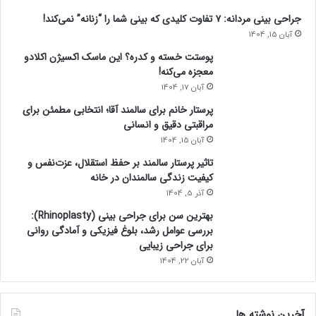
جراحی بینی مردانه: ۷ تفاوت کلیدی که بینی شما را “زنانه” نمی‌کند!
آبان 15, 1404
پوستت خسته و کدره؟ این ماسک اکسیژن اکلادو
معجزه می‌کنه!
آبان 17, 1404
پرستار خانم برای سالمند آقا؛ انتخابی مطمئن برای
مراقبتی دقیق و انسانی
آبان 15, 1404
تاثیر پرستار سالمند بر حفظ استقلال، عزت‌نفس و
کیفیت زندگی سالمندان در خانه
آذر 5, 1404
بهترین سن برای جراحی بینی (Rhinoplasty):
بررسی عوامل رشد، بلوغ فیزیکی و آمادگی روانی
برای جراحی زیبایی
آبان 22, 1404
آخرین نوشته ها