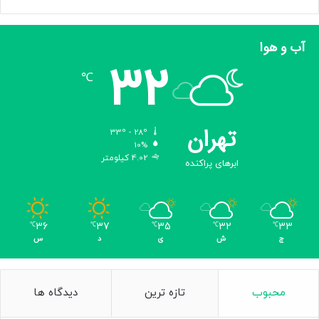
آب و هوا
32
℃
تهران
33º - 28º
10%
4.02 کیلومتر
ابرهای پراکنده
36
37
35
32
33
℃
℃
℃
℃
℃
ج
ش
ی
د
س
محبوب
تازه ترین
دیدگاه ها