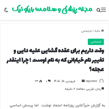
مجله پزشکی و سلامت رایکو نیک
منو
جستجو برای
تغ
خانه
/
اجتماعی
اجتماعی
وقت داریم برای عقده گشایی علیه دایی و
تغییر نام خیابانی که به نام اوست ؛ چرا اینقدر
عجله؟
rayconic
ا
فروردین 15, 1405
0
23
ر
زمان تقریبی مطالعه 2 دقیقه
س
ا
ل
به گزارش خبرآنلاین روزنامه اعتماد نوشت: اما پرسش اساسی