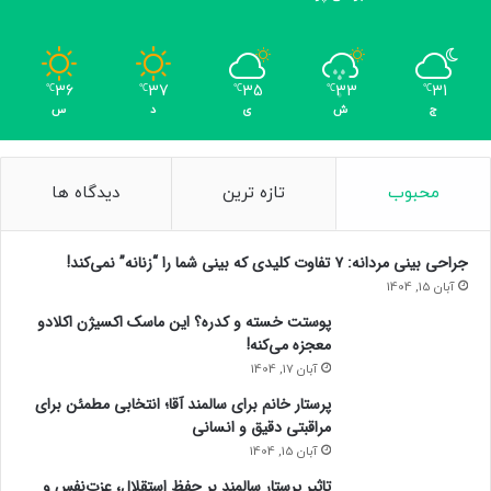
36
37
35
33
31
℃
℃
℃
℃
℃
ج
ش
ی
د
س
محبوب
تازه ترین
دیدگاه ها
جراحی بینی مردانه: ۷ تفاوت کلیدی که بینی شما را “زنانه” نمی‌کند!
آبان 15, 1404
پوستت خسته و کدره؟ این ماسک اکسیژن اکلادو
معجزه می‌کنه!
آبان 17, 1404
پرستار خانم برای سالمند آقا؛ انتخابی مطمئن برای
مراقبتی دقیق و انسانی
آبان 15, 1404
تاثیر پرستار سالمند بر حفظ استقلال، عزت‌نفس و