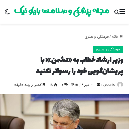
مجله پزشکی و سلامت رایکو نیک
منو
جستجو برای
تغ
خانه
/
فرهنگی و هنری
فرهنگی و هنری
وزیر ارشاد خطاب به «دشمن»: با
پریشان‌گویی خود را رسواتر نکنید
rayconic
ا
تیر 16, 1405
0
18
کمتر از چند دقیقه
ر
س
ا
ل
ب
ه