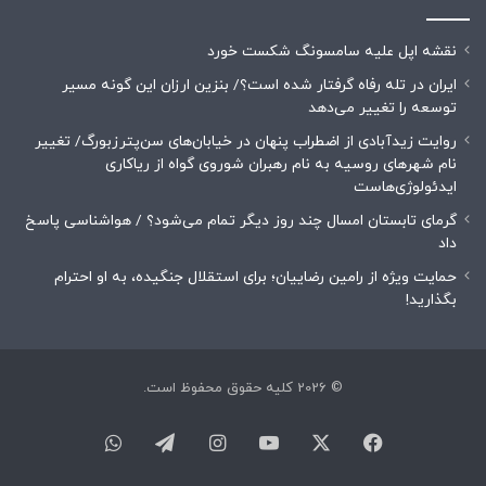
نقشه اپل علیه سامسونگ شکست خورد
ایران در تله رفاه گرفتار شده است؟/ بنزین ارزان این گونه مسیر
توسعه را تغییر می‌دهد
روایت زیدآبادی از اضطراب پنهان در خیابان‌های سن‌پترزبورگ/ تغییر
نام شهرهای روسیه به نام رهبران شوروی گواه از ریاکاری
ایدئولوژی‌هاست
گرمای تابستان امسال چند روز دیگر تمام می‌شود؟ / هواشناسی پاسخ
داد
حمایت ویژه از رامین رضاییان؛ برای استقلال جنگیده، به او احترام
بگذارید!
© 2026 کلیه حقوق محفوظ است.
فیسبوک
ایکس
یوتیوب
اینستاگرام
تلگرام
واتس