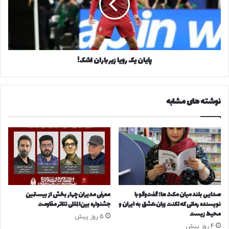
ت
ن
ر
ی
ی
ک
ن
ر
و
و
پایان یک رویا زیر باران اشک!
ک
ی
م
ا
ت
ز
ر
ی
نوشته های مشابه
ی
ر
ن
ب
م
ا
ی
ر
ز
ا
ا
ن
ن
ا
ن
ش
گ
ک
صدایی بلند میان مکث ها؛ گفت‌وگو با
معرفی مدیران چهار بخش‌ از بیستمین
ه
!
نویسنده رمانی که لکنت زبان،عشق به ایران و
جشنواره بین‌المللی تئاتر مقاومت
د
محیط زیست
5 روز پیش
ا
4 روز پیش