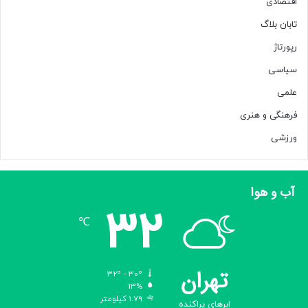
اقتصادی
تابان بلاگ
رپورتاژ
سیاسی
علمی
فرهنگی و هنری
ورزشی
آب و هوا
32
℃
تهران
32º - 30º
13%
1.79 کیلومتر
ابرهای پراکنده