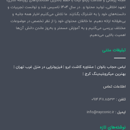
مجله پزشکی و سلامت رایکو نیک با حفظ بالاترین استانداردهای روزنامه نگاری،
تعهد اخلاقی، تولید محتوا و.. در سال ۱۴۰۴ تاسیس شد و توانست تجربیات و
دانسته‌های خود را به اشتراک بگذارند. ما تلاش می‌کنیم اخبار همه جانبه و
بی‌طرفانه ارائه دهیم. ما خالقان محتوای خود را از نظر تخصص در موضوعات
مختلف بررسی می‌کنیم و به آموزش مسمتر و به‌روز ماندن دانش آن‌ها
اهمیت بالایی می‌دهیم.
تبلیغات متنی
لباس حجاب بانوان
|
مشاوره کاشت ابرو
|
فیزیوتراپی در منزل غرب تهران
|
بهترین میکروبلیدینگ کرج
|
اطلاعات تماس
تلفن :
0914.411.8533
ایمیل :
info@rayconic.ir
نوشته‌های تازه