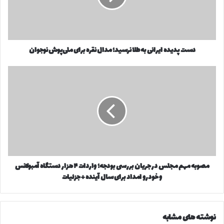
ر
ی
ا
د
و
ه
ا
ا
ر
دست پدیده ایرانی به طلا نرسید؛ مدال نقره برای ملی‌پوش نوجوان
ی
د
ر
ک
ا
م
ن
ن
ص
ی
ی
و
د
ب
ب
ه
ه
ط
م
ل
ه
ا
م
ن
م
مصوبه مهم مجلس در جریان بررسی بودجه؛ واردات ۴ هزار دستگاه آمبولانس
ر
ج
س
و خودرو امداد برای سال آینده + جزئیات
ل
ی
س
د
د
؛
ر
نوشته های مشابه
م
ج