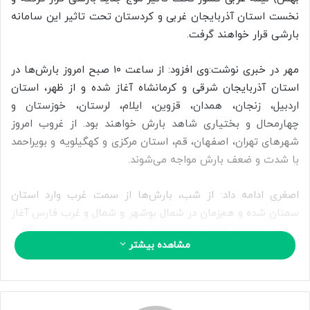
ا
نخست استان آذربایجان غربی و کردستان تحت تاثیر این سامانه
ی
بارشی قرار خواهند گرفت.
م
ی
مهر در خبری نوشت:وی افزود: از ساعت ۱۰ صبح امروز بارش‌ها در
ل
استان آذربایجان شرقی و کرمانشاه آغاز شده و از ظهر، استان
اردبیل، زنجان، همدان، قزوین، ایلام، لرستان، خوزستان و
چهارمحال و بختیاری شاهد بارش خواهند بود. از غروب امروز
شهرهای تهران، اصفهان، قم، استان مرکزی و کهگیلویه و بویراحمد
با شدت و ضعف بارش مواجه می‌شوند.
اصغری ادامه داد: از شب، بارش‌ها از سمت غرب وارد استان
سمنان شده و هم‌زمان در شمال بوشهر و شمال و غرب فارس آغاز
می‌شود. از بامداد فردا، به ویژه در دامن‌ها و ارتفاعات گیلان
مشاهده بیشتر
بارش‌ها ادامه دارد و از ظهر فردا، استان‌های مازندران و گلستان
بارش‌های قابل توجهی خواهند داشت.
این کارشناس هواشناسی یادآور شد: با کمی تأخیر، استان یزد،