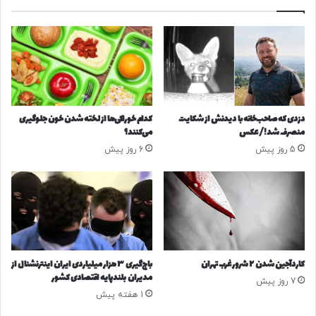
د
ر
ا
ی
ل
ا
ن
ن
ق
ب
ر
ر
ه
ر
ب
س
دزدی که صاحب‌خانه با دیدنش از شکایت
کدام خوراکی‌ها از لخته شدن خون جلوگیری
ر
ی
منصرف شد!/ عکس
می‌کنند؟
ا
ب
5 روز پیش
6 روز پیش
ی
و
م
د
ل
ج
ی‌
ه
پ
؛
و
و
ش
ا
ن
ر
کاردآجین شدن ۲ شرور غرب تهران
باج‌گیری ۳ هزار میلیاردی ایران اینترنشنال از
و
د
مدیران بلندپایه اقتصادی کشور
7 روز پیش
ج
ا
1 هفته پیش
و
ت