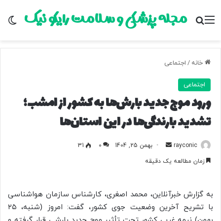
مجله پزشکی و سلامت رایکو نیک
منو
جستجو برای
تغ
خانه
/
اجتماعی
اجتماعی
ورود موج جدید بارش‌ها به کشور از امشب؛
تشدید بارندگی‌ها در این استان‌ها
rayconic
ا
بهمن 25, 1404
0
31
ر
زمان مطالعه یک دقیقه
س
ا
ل
به گزارش خبرآنلاین، محمد اصغری، کارشناس سازمان هواشناسی
ب
با تشریح آخرین وضعیت جوی کشور، گفت: امروز (شنبه، ۲۵
ه
بهمن) نیمه غربی کشور تحت تأثیر موج جدید بارشی قرار گرفته و