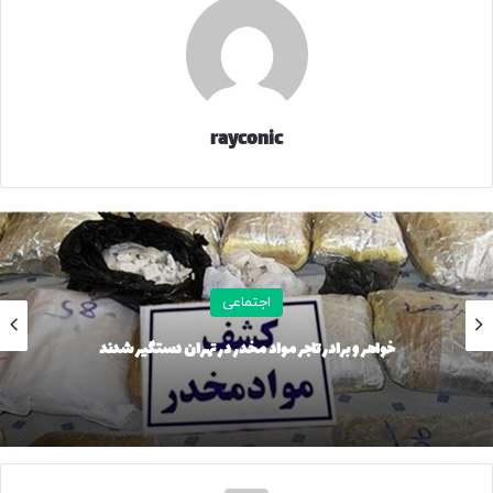
خراسان شمالی و خراسان رضوی بارش برف و باران را تجربه
خواهند کرد. پیش از آن، مناطق پراکنده تحت تأثیر شرایط جوی
قرار خواهند گرفت و هم‌زمان با استان کرمان، بارش‌ها در خراسان
جنوبی نیز آغاز می‌شود. مقصد نهایی این سامانه، شمال سیستان
و بلوچستان است و تا پایان وقت دوشنبه (۲۷ بهمن) از نوار
rayconic
شرقی کشور خارج خواهد شد.
وی در پایان خاطرنشان کرد: دمای هوا در اغلب نقاط همچنان
نسبتا گرم باقی می‌ماند. برای نمونه، تهران بامداد امروز گرم‌ترین
صبح نیم قرن اخیر را با حداقل دمای ۱۲ درجه بالای صفر تجربه
کرد.
اجتماعی
خواهر و برادر تاجر مواد مخدر در تهران دستگیر شدند
۲۳۳۲۱۷
منبع