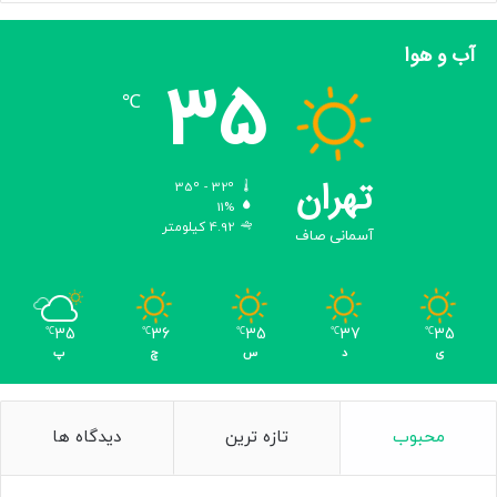
ج
ز
آب و هوا
ئ
35
ی
℃
ا
ت
تهران
35º - 32º
11%
4.92 کیلومتر
آسمانی صاف
35
36
35
37
35
℃
℃
℃
℃
℃
ی
د
س
چ
پ
محبوب
تازه ترین
دیدگاه ها