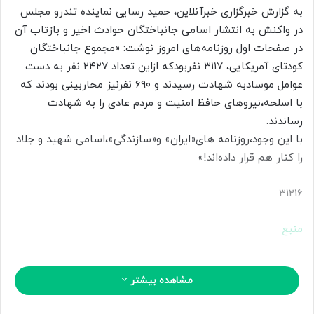
به گزارش خبرگزاری خبرآنلاین، حمید رسایی نماینده تندرو مجلس
ل
در واکنش به انتشار اسامی جانباختگان حوادث اخیر و بازتاب آن
ب
در صفحات اول روزنامه‌های امروز نوشت: «مجموع جانباختگان
ه
ا
کودتای آمریکایی، ۳۱۱۷ نفربودکه ازاین تعداد ۲۴۲۷ نفر به دست
ی
عوامل موسادبه شهادت رسیدند و ۶۹۰ نفرنیز محاربینی بودند که
م
با اسلحه،نیروهای حافظ امنیت و مردم عادی را به شهادت
ی
رساندند.
ل
با این وجود،روزنامه های«ایران» و«سازندگی»،اسامی شهید و جلاد
را کنار هم قرار داده‌اند!»
31216
منبع
مشاهده بیشتر
کپی لینک