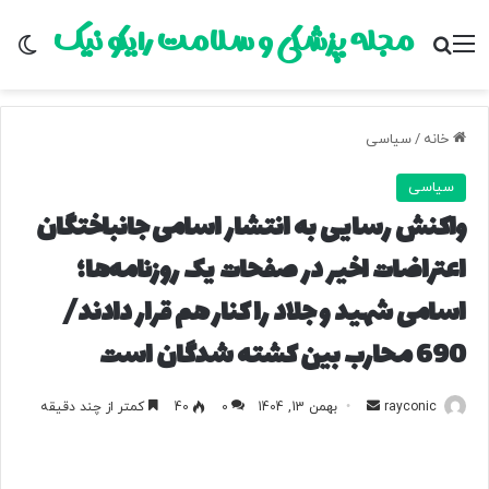
مجله پزشکی و سلامت رایکو نیک
منو
جستجو برای
تغ
خانه
/
سیاسی
سیاسی
واکنش رسایی به انتشار اسامی جانباختگان
اعتراضات اخیر در صفحات یک روزنامه‌ها؛
اسامی شهید و جلاد را کنار هم قرار دادند/
690 محارب بین کشته شدگان است
rayconic
ا
بهمن 13, 1404
0
40
کمتر از چند دقیقه
ر
س
ا