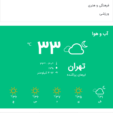
د
فرهنگی و هنری
ورزشی
آب و هوا
33
℃
تهران
33º - 30º
17%
4.92 کیلومتر
ابرهای پراکنده
36
36
37
35
31
℃
℃
℃
℃
℃
ش
ی
د
س
چ