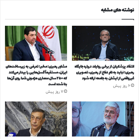
ی
و
نوشته های مشابه
ت
س
ه
ا
ر
ی
ا
ر
ن
ا
ی‌
ر
ه
ز
ا
ه
ا
انتقاد پزشکیان از برخی روایات‌ درباره جایگاه
مشاور رهبری: مخبر: تعرض به زیرساخت‌های
ا
رهبری؛ نباید به نام دفاع از رهبری، تصویری
ایران، مستقیماً گسل‌هایی را بیدار می‌کند
م
غیرواقعی از ایشان به جامعه ارائه شود
که ۲۵۰ سال معماری هژمونی شما روی آن‌ها
ر
بنا شده است
6 روز پیش
و
7 روز پیش
ز
۱
۳
ب
ه
م
ن