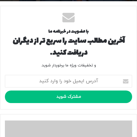
با عضویت در خبرنامه ما
آخرین مطالب سایت را سریع تر از دیگران
دریافت کنید.
و تخفیفات ویژه ما برخوردار شوید.
آ
د
ر
س
ا
ی
م
ی
ج
ل
ز
خ
ئ