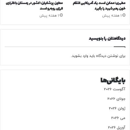
/
مطهری: ممکن است یک آمریکایی انتقام
معاون پزشکیان: کشور در زمستان با ناترازی
ک
خون رهبر شهید را بگیرد
انرژی روبه‌رو است
ف‌
1 هفته پیش
1 هفته پیش
ش
ک
ن
دیدگاهتان را بنویسید
ی
ع
ج
برای نوشتن دیدگاه باید
وارد بشوید
.
ی
ب
د
ر
بایگانی‌ها
ب
ا
آگوست 2026
ز
جولای 2026
ا
ر
ژوئن 2026
ا
ر
می 2026
ز
آوریل 2026
؛