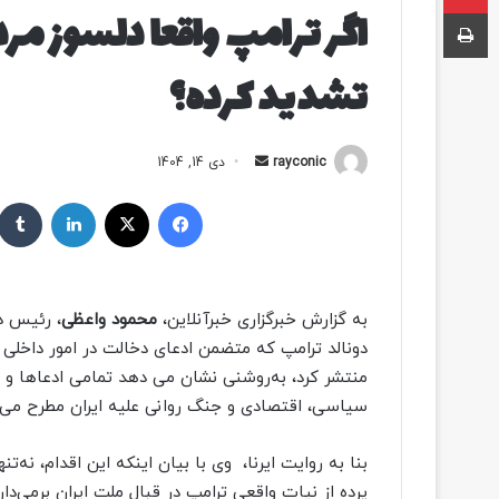
اگر ترامپ واقعا دلسوز مرد
چاپ
تشدید کرده؟
rayconic
ا
دی 14, 1404
ر
فیسبوک
ایکس
لینکداین
س
ا
ل
ب
به گزارش خبرگزاری خبرآنلاین،
محمود واعظی
، رئیس د
ه
دونالد ترامپ که متضمن ادعای دخالت در امور داخلی 
ا
منتشر کرد، به‌روشنی نشان می دهد تمامی ادعاها و 
ی
م
سیاسی، اقتصادی و جنگ روانی علیه ایران مطرح می‌
ی
ل
بنا به روایت ایرنا، وی با بیان اینکه این اقدام، نه
پرده از نیات واقعی ترامپ در قبال ملت ایران برمی‌دار