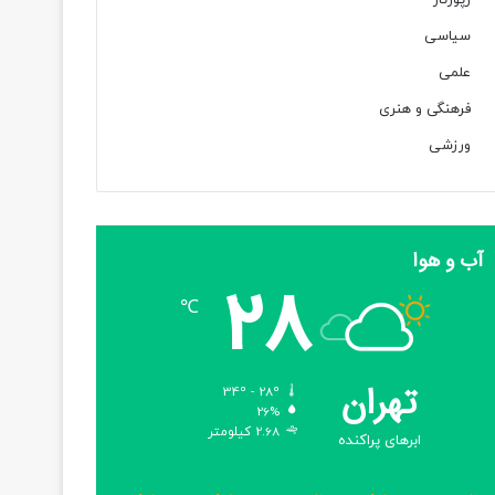
رپورتاژ
سیاسی
علمی
فرهنگی و هنری
ورزشی
آب و هوا
28
℃
تهران
34º - 28º
26%
2.68 کیلومتر
ابرهای پراکنده