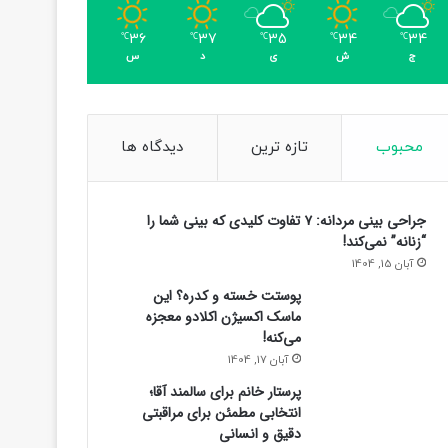
36
37
35
34
34
℃
℃
℃
℃
℃
ج
ش
ی
د
س
محبوب
تازه ترین
دیدگاه ها
جراحی بینی مردانه: ۷ تفاوت کلیدی که بینی شما را
“زنانه” نمی‌کند!
آبان 15, 1404
پوستت خسته و کدره؟ این
ماسک اکسیژن اکلادو معجزه
می‌کنه!
آبان 17, 1404
پرستار خانم برای سالمند آقا؛
انتخابی مطمئن برای مراقبتی
دقیق و انسانی