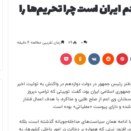
م ایران است چرا تحریم‌ها را
0
29
زمان تقریبی مطالعه 4 دقیقه
تامبلر
پینتریست
Reddit
VKontakte
Odnoklassniki
پاکت
فتر رئیس جمهور در دولت دوازدهم در واکنش به توئیت اخیر
جمهوری اسلامی ایران بود، گفت: توییتی که ترامپ دیروز
سخنان وی اعم از صلح طلبی و مذاکره، با هدف اعمال فشار
شده و دارای پیوست «عملیاتی» بوده است.
‌تنها ادامه همان سیاست‌های مداخله‌جویانه گذشته است، بلکه
د، افزود: نیتی که همواره بر دخالت در امور داخلی کشورها، به