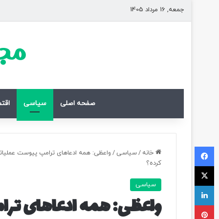
جمعه, 16 مرداد 1405
مجل
صفحه اصلی
سیاسی
اقت
فیسبوک
خانه
/
سیاسی
/
واعظی: همه ادعاهای ترامپ پیوست عملیاتی د
کرده؟
ایکس
سیاسی
لینکداین
واعظی: همه ادعاهای ترا
پینتریست