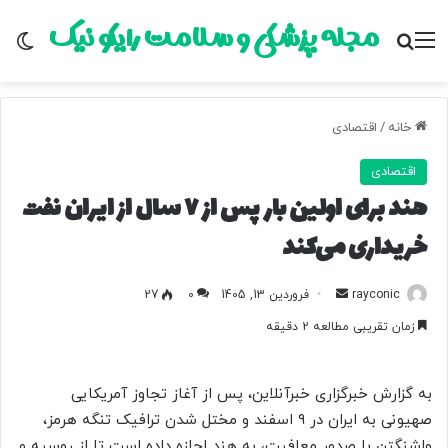
مجله پزشکی و سلامت رایکو نیک
منو
جستجو برای
تغ
خانه
/
اقتصادی
اقتصادی
هند برای اولین بار پس از ۷ سال از ایران نفت
خریداری می‌کند
rayconic
ا
فروردین 13, 1405
0
27
ر
زمان تقریبی مطالعه 2 دقیقه
س
ا
ل
به گزارش خبرگزاری خبرآنلاین، پس از آغاز تجاوز آمریکایی
ب
صهیونی به ایران در ۹ اسفند و مختل شدن ترافیک تنگه هرمز،
ه
واشنگتن با صدور معافیت، به هند اجازه داده است تا از روسیه و