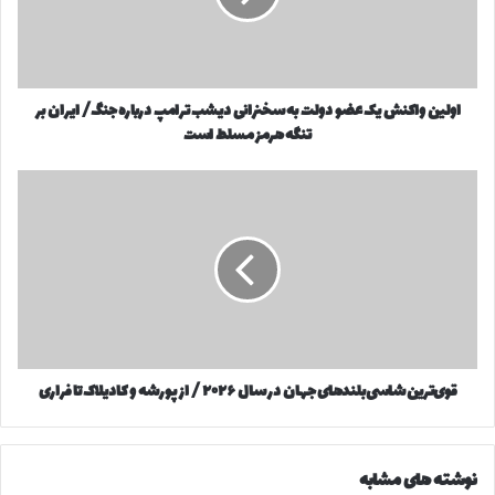
ر
و
ا
ا
و
ک
ا
ن
ر
اولین واکنش یک عضو دولت به سخنرانی دیشب ترامپ درباره جنگ/ ایران بر
ش
د
تنگه هرمز مسلط است
ی
ک
ک
ن
ع
ق
ی
ض
و
د
و
ی‌
د
ت
و
ر
ل
ی
ت
ن
ب
ش
ه
ا
س
قوی‌ترین شاسی‌بلندهای جهان در سال ۲۰۲۶ / از پورشه و کادیلاک تا فراری
س
خ
ی‌
ن
ب
ر
ل
نوشته های مشابه
ا
ن