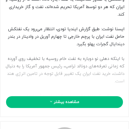
ا
ایران که هر دو توسط آمریکا تحریم شده‌اند، نفت و گاز خریداری
ی
کند.
م
ی
ایسنا نوشت: طبق گزارش ایندیا تودی، انتظار می‌رود یک نفتکش
ل
حامل نفت ایران با پرچم خارجی تا چهارم آوریل در وادینار در بندر
دیندایال گجرات پهلو بگیرد.
با اینکه دهلی نو دوباره به نفت خام روسیه با تخفیف روی آورده
که زمانی تعرفه‌های دونالد ترامپ، رئیس جمهور آمریکا را به دنبال
داشت، خرید نفت ایران یک تغییر قابل توجه در تامین انرژی هند
است.
با این حال، یک مقام وزارت بنادر، کشتیرانی و آب‌راه‌های هند در
مشاهده بیشتر
این باره ابراز بی اطلاعی کرد. موکش مانگال در واکنش به این خبر
که یک کشتی حامل نفت ایران به سمت هند در حرکت است،
گفت: دولت اطلاعات خاصی درباره این کشتی ندارد.