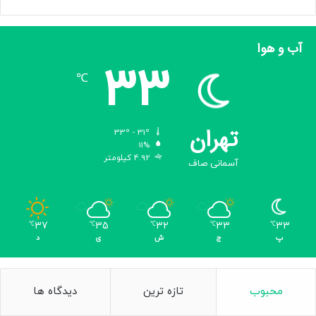
آب و هوا
33
℃
تهران
33º - 31º
11%
4.92 کیلومتر
آسمانی صاف
37
35
32
33
33
℃
℃
℃
℃
℃
پ
ج
ش
ی
د
محبوب
تازه ترین
دیدگاه ها