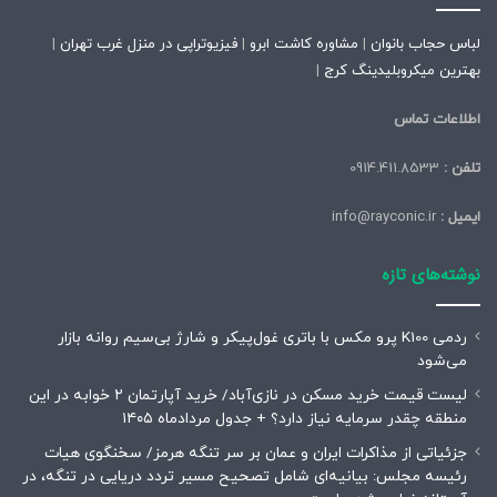
لباس حجاب بانوان
|
مشاوره کاشت ابرو
|
فیزیوتراپی در منزل غرب تهران
|
بهترین میکروبلیدینگ کرج
|
اطلاعات تماس
تلفن :
0914.411.8533
ایمیل :
info@rayconic.ir
نوشته‌های تازه
ردمی K100 پرو مکس با باتری غول‌پیکر و شارژ بی‌سیم روانه بازار
می‌شود
لیست قیمت خرید مسکن در نازی‌آباد/ خرید آپارتمان ۲ خوابه در این
منطقه چقدر سرمایه نیاز دارد؟ + جدول مردادماه ۱۴۰۵
جزئیاتی از مذاکرات ایران و عمان بر سر تنگه هرمز/ سخنگوی هیات
رئیسه مجلس: بیانیه‌ای شامل تصحیح مسیر تردد دریایی در تنگه، در