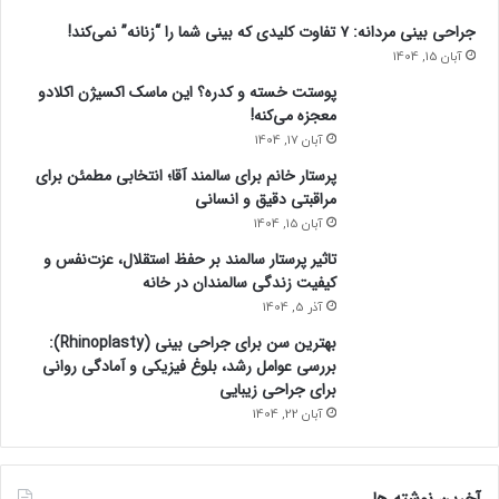
جراحی بینی مردانه: ۷ تفاوت کلیدی که بینی شما را “زنانه” نمی‌کند!
آبان 15, 1404
پوستت خسته و کدره؟ این ماسک اکسیژن اکلادو
معجزه می‌کنه!
آبان 17, 1404
پرستار خانم برای سالمند آقا؛ انتخابی مطمئن برای
مراقبتی دقیق و انسانی
آبان 15, 1404
تاثیر پرستار سالمند بر حفظ استقلال، عزت‌نفس و
کیفیت زندگی سالمندان در خانه
آذر 5, 1404
بهترین سن برای جراحی بینی (Rhinoplasty):
بررسی عوامل رشد، بلوغ فیزیکی و آمادگی روانی
برای جراحی زیبایی
آبان 22, 1404
آخرین نوشته ها