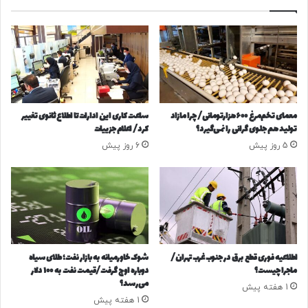
ن
د
ی
ه
د
ا
ی
ی
ش
ج
ب
ه
ت
ا
ر
ن
معمای تخم‌مرغ ۶۰۰هزارتومانی/ چرا مازاد
ساعت کاری این ادارات تا اطلاع ثانوی تغییر
ا
د
تولید هم جلوی گرانی را نمی‌گیرد؟
کرد/ اعلام جزییات
م
ر
5 روز پیش
6 روز پیش
پ
س
د
ا
ر
ل
ب
۲
ا
۰
ر
۲
ه
۶
ج
/
اطلاعیه فوری قطع برق در جنوب غرب تهران/
شوک خاورمیانه به بازار نفت؛ طلای سیاه
ن
ا
ماجرا چیست؟
دوباره اوج گرفت/قیمت نفت به ۱۰۰ دلار
گ
ز
می‌رسد؟
1 هفته پیش
/
پ
1 هفته پیش