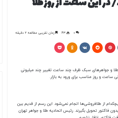
در این ساعت از روز طلا
0
43
زمان تقریبی مطالعه 2 دقیقه
تامبلر
پینتریست
Reddit
VKontakte
Odnoklassniki
پاکت
ت طلا و جواهرهای سبک ظرف چند ساعت تغییر چند میلیونی
 ساعت و روز مناسب برای ورود به بازار.
چکدام از طلافروشی‌ها انجام نمی‌شود. این رسم از قدیم بین
ون فاکتور تحویل بگیرند. رئیس اتحادیه طلا و جواهر تهران
فت فاکتور غافل نشویم.