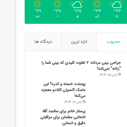
36
37
35
34
34
℃
℃
℃
℃
℃
ج
ش
ی
د
س
محبوب
تازه ترین
دیدگاه ها
جراحی بینی مردانه: ۷ تفاوت کلیدی که بینی شما را
“زنانه” نمی‌کند!
آبان 15, 1404
پوستت خسته و کدره؟ این
ماسک اکسیژن اکلادو معجزه
می‌کنه!
آبان 17, 1404
پرستار خانم برای سالمند آقا؛
انتخابی مطمئن برای مراقبتی
دقیق و انسانی