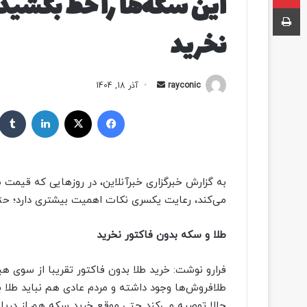
این سکه‌ها را خط بکشید/ 
چاپ
نخرید
rayconic
ا
آذر 18, 1404
ر
فیسبوک
ایکس
لینکداین
س
ا
ل
ب
به گزارش خبرگزاری خبرآنلاین، در روزهایی که قیم
ه
می‌کند، رعایت یکسری نکات اهمیت بیشتری دارد؛ حتی
ا
ی
طلا و سکه بدون فاکتور نخرید
م
ی
ل
فرارو نوشت: خرید طلا بدون فاکتور تقریبا از سوی هی
طلافروش‌ها وجود داشته و مردم عادی هم نباید طلا بد
حالا توصیه می‌کند حتی موقع خرید سکه هم از دریا