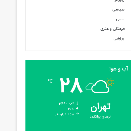
رپورتاژ
سیاسی
علمی
فرهنگی و هنری
ورزشی
آب و هوا
28
℃
تهران
34º - 28º
26%
2.68 کیلومتر
ابرهای پراکنده