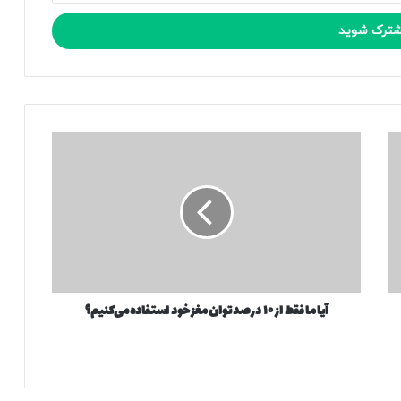
آ
ی
ا
م
ا
ف
ق
ط
ا
آیا ما فقط از ۱۰ درصد توان مغز خود استفاده می‌کنیم؟
ز
۱
۰
د
ر