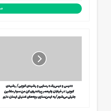
ر
س
ا
ی
م
ی
ل
«
خ
د
و
ی
د
س
ر
و
ا
د
و
ی
ا
س‌
ر
ب
د
«دیس و دیس‌بک» رسایی و رشیدی کوچی/ رشیدی
ک
ک
کوچی: در خیابان ولیعصر پیاده‌روی کن من سوار ماشین
»
ن
ر
جلیلی می‌شوم/به ایمن‌سازی بچه‌های امنیتی ایمان دارم
ی
س
د
ا