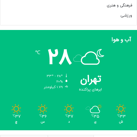
د
فرهنگی و هنری
ن
ن
ورزشی
م
ی‌
گ
آب و هوا
ی
28
ر
℃
د
/
م
ب
تهران
33º - 28º
ا
20%
د
1.79 کیلومتر
ابرهای پراکنده
ا
ا
ی
ن
37
36
37
35
33
℃
℃
℃
℃
℃
س
ش
ی
د
س
چ
ت
ا
د