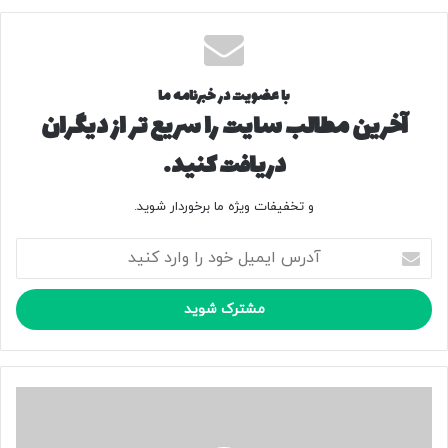
نیز حدود ۲ درصد از مشترکان قرار دارند که مصرفشان بیش از پنج
برابر الگوست.
با عضویت در خبرنامه ما
۲۲۳۲۲۵
آخرین مطالب سایت را سریع تر از دیگران
منبع
دریافت کنید.
کپی لینک
و تخفیفات ویژه ما برخوردار شوید.
آ
د
ر
س
ا
ی
م
ی
ش
ل
و
خ
ر