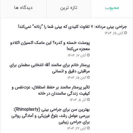
ه
محبوب
تازه ترین
دیدگاه ها
م
ت
ش
جراحی بینی مردانه: ۷ تفاوت کلیدی که بینی شما را “زنانه” نمی‌کند!
ر
آبان 15, 1404
ی
پوستت خسته و کدره؟ این ماسک اکسیژن اکلادو
ف
معجزه می‌کنه!
ا
ت
آبان 17, 1404
ی
پرستار خانم برای سالمند آقا؛ انتخابی مطمئن برای
ش
مراقبتی دقیق و انسانی
و
آبان 15, 1404
د
تاثیر پرستار سالمند بر حفظ استقلال، عزت‌نفس و
کیفیت زندگی سالمندان در خانه
آذر 5, 1404
بهترین سن برای جراحی بینی (Rhinoplasty):
بررسی عوامل رشد، بلوغ فیزیکی و آمادگی روانی
برای جراحی زیبایی
آبان 22, 1404