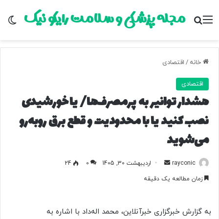
مجله پزشکی و سلامت رایکو نیک
منو
جستجو برای
تغ
خانه
/
اقتصادی
اقتصادی
هشدار توانیر به پرمصرف‌ها/ یا خورشیدی
نصب کنید یا با محدودیت و قطع برق روبه‌رو
می‌شوید
rayconic
ا
اردیبهشت 30, 1405
0
24
ر
زمان مطالعه یک دقیقه
س
ا
ل
به گزارش خبرگزاری خبرآنلاین، محمد اله‌داد با اشاره به