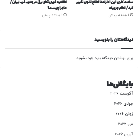
س
ساعت کاری این ادارات تا اطلاع ثانوی تغییر
اطلاعیه فوری قطع برق در جنوب غرب تهران/
ک
ن
کرد/ اعلام جزییات
ماجرا چیست؟
ی
ا
1 هفته پیش
1 هفته پیش
س
ک
ت
ی
؟
ک
/
دیدگاهتان را بنویسید
ه
ا
ا
ی
ز
م
برای نوشتن دیدگاه باید
وارد بشوید
.
ف
ا
ض
ن
ا
ی
ب
بایگانی‌ها
:
ه
ه
گ
آگوست 2026
ی
و
چ‌
جولای 2026
ش
ک
م
ژوئن 2026
س
ی‌
م
ر
می 2026
س
س
آوریل 2026
ئ
د