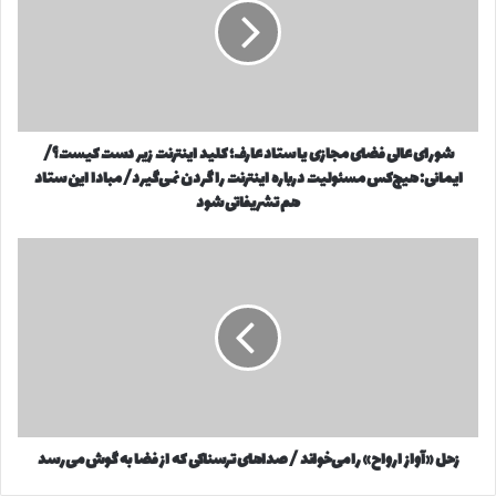
و
ا
د
ی
ر
ع
ا
ا
و
ل
ا
ی
ر
شورای عالی فضای مجازی یا ستاد عارف؛ کلید اینترنت زیر دست کیست؟/
ف
د
ایمانی: هیچ‌کس مسئولیت درباره اینترنت را گردن نمی‌گیرد/ مبادا این ستاد
ض
ک
ا
هم تشریفاتی شود
ن
ی
ی
م
ز
د
ج
ح
ا
ل
ز
«
ی
آ
ی
و
ا
ا
س
ز
ت
ا
ا
زحل «آواز ارواح» را می‌خواند / صداهای ترسناکی که از فضا به گوش می‌رسد
ر
د
و