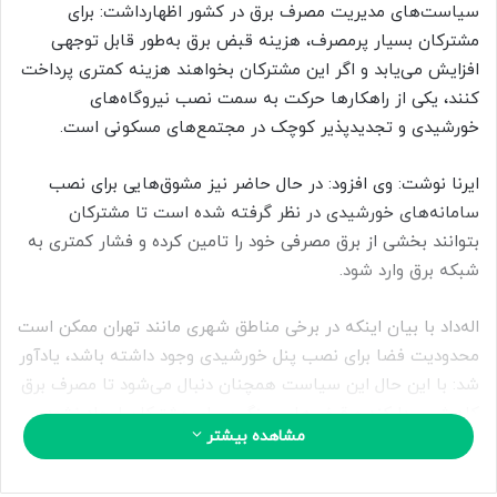
ب
سیاست‌های مدیریت مصرف برق در کشور اظهارداشت: برای
ه
مشترکان بسیار پرمصرف، هزینه قبض برق به‌طور قابل توجهی
ا
افزایش می‌یابد و اگر این مشترکان بخواهند هزینه کمتری پرداخت
ی
کنند، یکی از راهکارها حرکت به سمت نصب نیروگاه‌های
م
خورشیدی و تجدیدپذیر کوچک در مجتمع‌های مسکونی است.
ی
ل
ایرنا نوشت: وی افزود: در حال حاضر نیز مشوق‌هایی برای نصب
سامانه‌های خورشیدی در نظر گرفته شده است تا مشترکان
بتوانند بخشی از برق مصرفی خود را تامین کرده و فشار کمتری به
شبکه برق وارد شود.
اله‌داد با بیان اینکه در برخی مناطق شهری مانند تهران ممکن است
محدودیت فضا برای نصب پنل خورشیدی وجود داشته باشد، یادآور
شد: با این حال این سیاست همچنان دنبال می‌شود تا مصرف برق
کاهش پیدا کند و قبض‌های سنگین برای مشترکان ایجاد نشود.
مشاهده بیشتر
مدیرعامل توانیر همچنین هشدار داد: در صورتی که مشترکان