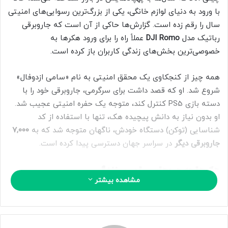
ا
با ورود به دنیای لوازم خانگی، یکی از بزرگ‌ترین رسوایی‌های امنیتی
ی
سال را رقم زده است. گزارش‌ها حاکی از آن است که جاروبرقی
م
رباتیک مدل
DJI Romo
عملاً راه را برای ورود هکرها به
ی
خصوصی‌ترین بخش‌های زندگی کاربران باز کرده است.
ل
همه چیز از کنجکاوی یک محقق امنیتی به نام «سامی ازدوفال»
شروع شد. او که قصد داشت برای سرگرمی، جاروبرقی خود را با
دسته بازی PS5 کنترل کند، متوجه یک حفره امنیتی عجیب شد.
او بدون نیاز به دانش پیچیده هک، تنها با استفاده از کد
شناسایی (توکن) دستگاه خودش، ناگهان متوجه شد که به
۷,۰۰۰
جاروبرقی دیگر
در سراسر جهان دسترسی پیدا کرده است.
هکرها چه چیزهایی را می‌بینند؟
مشاهده بیشتر
این حفره امنیتی اجازه می‌دهد که هر کسی با استفاده از این
نقص: