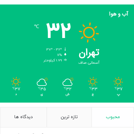
آب و هوا
32
℃
تهران
37º - 32º
11%
1.79 کیلومتر
آسمانی صاف
37
35
32
33
37
℃
℃
℃
℃
℃
پ
ج
ش
ی
د
محبوب
تازه ترین
دیدگاه ها