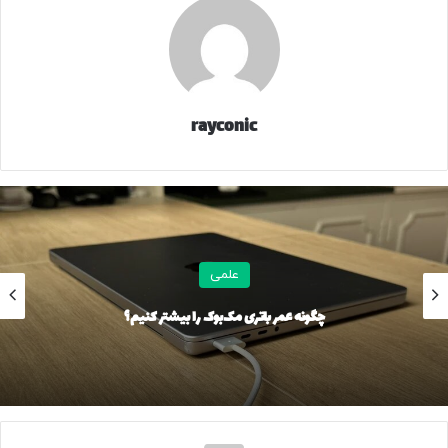
دوربین زنده:
تصاویر خانه‌های مردم را به صورت زنده تماشا
کند.
شنود:
صدای محیط خانه را به وضوح بشنود.
نقشه خانه:
به نقشه‌های دقیق دوبعدی از اتاق‌ها و طبقات
خانه دسترسی داشته باشد.
rayconic
مکان‌یابی:
موقعیت دقیق جغرافیایی خانه را از طریق آدرس
IP پیدا کند.
در یک آزمایش تکان‌دهنده، این محقق توانست در عرض ۹ دقیقه،
بیش از ۱۰۰ هزار پیام حاوی اطلاعات حساس را از ۲۴ کشور مختلف
دریافت کند. او حتی توانست نقشه دقیق خانه یکی از خبرنگاران را
علمی
در لحظه روی مانیتور خود نمایش دهد.
چگونه عمر باتری مک‌بوک را بیشتر کنیم؟
پاسخ غیرمسئولانه شرکت DJI
شرکت DJI در ابتدا تلاش کرد موضوع را کوچک جلوه دهد و مدعی
شد مشکل حل شده است. اما تحقیقات نشان داد که حتی پس از
بیانیه شرکت، دسترسی هکرها همچنان باز بوده است. در نهایت