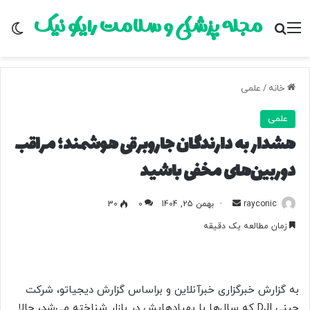
مجله پزشکی و سلامت رایکو نیک
منو
جستجو برای
تغ
خانه
/
علمی
علمی
هشدار به دارندگان جاروبرقی هوشمند؛ مراقب
دوربین‌های مخفی باشید
rayconic
ا
بهمن 25, 1404
0
30
ر
زمان مطالعه یک دقیقه
س
ا
ل
ب
به گزارش خبرگزاری خبرآنلاین و براساس گزارش دیجیاتو، شرکت
ه
چینی DJI که سال‌ها با پهپادهایش در بازار شناخته می‌شد، حالا