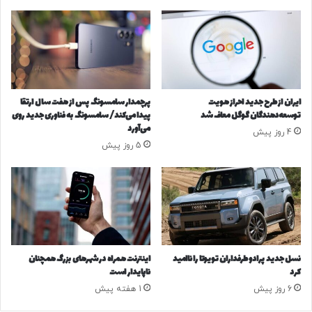
ا
ی
ر
ز
ب
ی
ه
و
ج
ن
ی
۲
ب
۵
ایران از طرح جدید احراز هویت
پرچمدار سامسونگ پس از هفت سال ارتقا
ق
د
توسعه‌دهندگان گوگل معاف شد
پیدا می‌کند/ سامسونگ به فناوری جدید روی
ا
ق
می‌آورد
4 روز پیش
چ
ی
5 روز پیش
ا
ق
ق
ه
چ
ک
ی
و
ا
ت
ن
ا
ا
ه
ض
ش
نسل جدید پرادو طرفداران تویوتا را ناامید
اینترنت همراه در شهرهای بزرگ همچنان
ا
د
کرد
ناپایدار است
ف
؛
6 روز پیش
1 هفته پیش
ه
ی