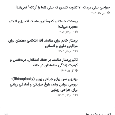
جراحی بینی مردانه: ۷ تفاوت کلیدی که بینی شما را “زنانه” نمی‌کند!
آبان 15, 1404
پوستت خسته و کدره؟ این ماسک اکسیژن اکلادو
معجزه می‌کنه!
آبان 17, 1404
پرستار خانم برای سالمند آقا؛ انتخابی مطمئن برای
مراقبتی دقیق و انسانی
آبان 15, 1404
تاثیر پرستار سالمند بر حفظ استقلال، عزت‌نفس و
کیفیت زندگی سالمندان در خانه
آذر 5, 1404
بهترین سن برای جراحی بینی (Rhinoplasty):
بررسی عوامل رشد، بلوغ فیزیکی و آمادگی روانی
برای جراحی زیبایی
آبان 22, 1404
آخرین نوشته ها