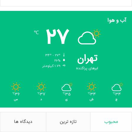
آب و هوا
27
℃
تهران
34º - 27º
26%
1.79 کیلومتر
ابرهای پراکنده
36
37
35
34
34
℃
℃
℃
℃
℃
ج
ش
ی
د
س
محبوب
تازه ترین
دیدگاه ها