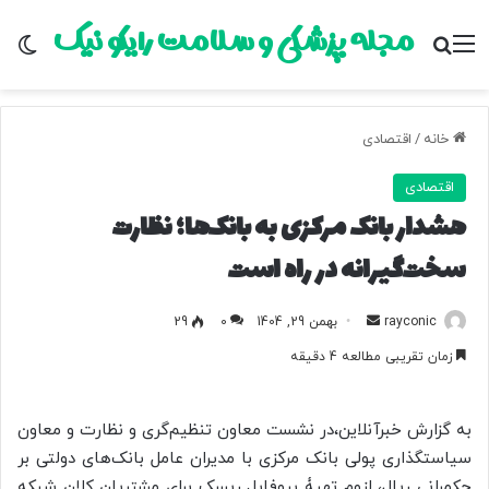
مجله پزشکی و سلامت رایکو نیک
منو
جستجو برای
تغ
خانه
/
اقتصادی
اقتصادی
هشدار بانک مرکزی به بانک‌ها؛ نظارت
سخت‌گیرانه در راه است
rayconic
ا
بهمن 29, 1404
0
29
ر
زمان تقریبی مطالعه 4 دقیقه
س
ا
ل
به گزارش خبرآنلاین،در نشست معاون تنظیم‌گری و نظارت و معاون
ب
سیاستگذاری پولی بانک مرکزی با مدیران عامل بانک‌های دولتی بر
ه
حکمرانی ریال، لزوم تهیۀ پروفایل ریسک برای مشتریان کلان شبکه