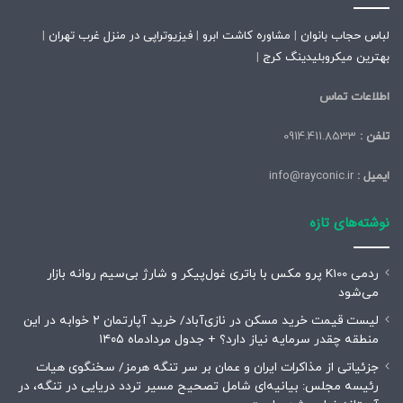
لباس حجاب بانوان
|
مشاوره کاشت ابرو
|
فیزیوتراپی در منزل غرب تهران
|
بهترین میکروبلیدینگ کرج
|
اطلاعات تماس
تلفن :
0914.411.8533
ایمیل :
info@rayconic.ir
نوشته‌های تازه
ردمی K100 پرو مکس با باتری غول‌پیکر و شارژ بی‌سیم روانه بازار
می‌شود
لیست قیمت خرید مسکن در نازی‌آباد/ خرید آپارتمان ۲ خوابه در این
منطقه چقدر سرمایه نیاز دارد؟ + جدول مردادماه ۱۴۰۵
جزئیاتی از مذاکرات ایران و عمان بر سر تنگه هرمز/ سخنگوی هیات
رئیسه مجلس: بیانیه‌ای شامل تصحیح مسیر تردد دریایی در تنگه، در