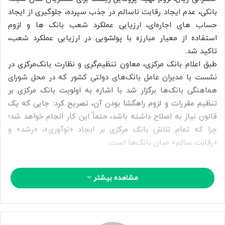
ا
بانکی، عدم ایجاد رقابت ناسالم در جذب سپرده، جلوگیری از ایجاد
ی
حساب های اجاره‌ای، ارزیابی عملکرد شعب بانک ها و لزوم
م
استفاده از معیار مبارزه با پولشویی در ارزیابی عملکرد شعب،
ی
تاکید شد.
ل
طبق اعلام بانک مرکزی، معاون تنظیم‌گری و نظارت بانک‌مرکزی در
نشست با مدیران عامل بانک‌های دولتی کشور که در محل شورای
هماهنگی بانک‌ها برگزار شد با اشاره به اولویت بانک مرکزی بر
تنظیم مقررات و لزوم راهگشا بودن آن، تصریح کرد: جایی که یک
قانون نیاز به اصلاح داشته باشد، حتماً این کار انجام خواهد شد؛
چرا که تمام تلاش بانک مرکزی بر ایجاد «نوآوری»، «رشد» و
«رقابت سالم» میان بانک‌ها است.
مهر در خبری نوشت:مرادپور با تاکید بر لزوم ایجاد «تعامل دو
مشاهده بیشتر
طرفه» میان شبکه بانکی با بانک مرکزی، خاطرنشان کرد: تنظیم‌گری
و نظارت زمانی موفق است که بانک‌ها آن را به عنوان یک مانع
نبینند. بانک مرکزی هم حتماً به بانک‌هایی که برخی قوانین و
مقررات را رعایت نمی کنند، تذکرهای لازم را خواهد داد و بانک