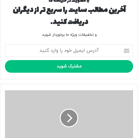
با عضویت در خبرنامه ما
آخرین مطالب سایت را سریع تر از دیگران
۲۴۲۲۴۲
دریافت کنید.
منبع
و تخفیفات ویژه ما برخوردار شوید.
آ
کپی لینک
د
ر
س
ا
ی
م
ی
ب
ل
ن
خ
ز
و
ی
د
ن
ر
و
ا
ی