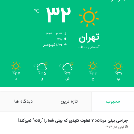
32
℃
تهران
37º - 32º
11%
1.79 کیلومتر
آسمانی صاف
37
35
32
33
37
℃
℃
℃
℃
℃
پ
ج
ش
ی
د
محبوب
تازه ترین
دیدگاه ها
جراحی بینی مردانه: ۷ تفاوت کلیدی که بینی شما را “زنانه” نمی‌کند!
آبان 15, 1404