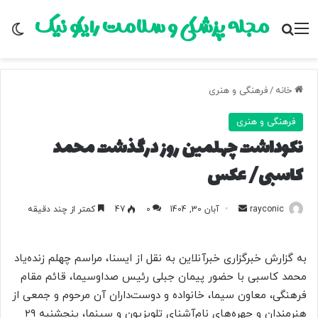
مجله پزشکی و سلامت رایکو نیک
منو
جستجو برای
تغ
خانه
/
فرهنگی و هنری
فرهنگی و هنری
نکوداشت چهلمین روز درگذشت محمد
کاسبی/ عکس
rayconic
ا
آبان 30, 1404
0
47
کمتر از چند دقیقه
ر
س
به گزارش خبرگزاری خبرآنلاین به نقل از ایسنا، مراسم چهلم زنده‌یاد
ا
محمد کاسبی با حضور پیمان جبلی رئیس صداوسیما، قائم مقام
ل
فرهنگی، معاون سیما، خانواده و دوست‌داران آن مرحوم و جمعی از
ب
ه
هنرمندان و چهره‌های نام‌آشنای تلویزیون و سینما، پنجشنبه ۲۹