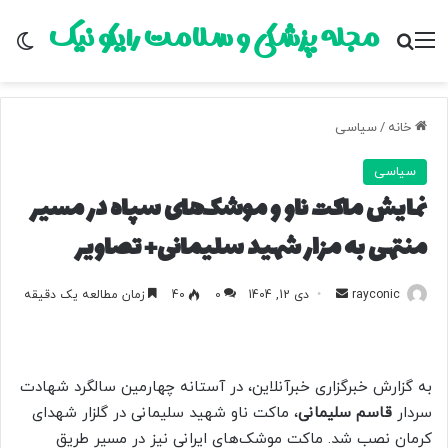
مجله پزشکی و سلامت رایکو نیک
منو
جستجو برای
تغ
خانه
/
سیاسی
سیاسی
نمایش ماکت‌ ناو و موشک‌های سپاه در مسیر
منتهی به مزار شهید سلیمانی+ تصاویر
rayconic
ا
دی 12, 1404
0
40
زمان مطالعه یک دقیقه
ر
س
ا
به گزارش خبرگزاری خبرآنلاین، در آستانه چهارمین سالگرد شهادت
ل
سردار
قاسم سلیمانی
، ماکت ناو شهید سلیمانی در گلزار شهدای
ب
کرمان نصب شد. ماکت موشک‌های ایرانی نیز در مسیر طریق
ه