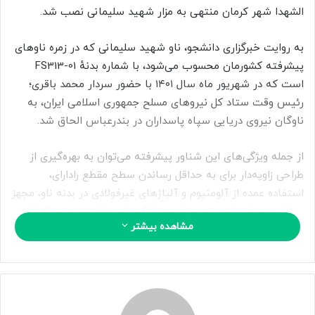
ا
الشهدا شهر کرمان منتهی به مزار شهید سلیمانی نصب شد.
ی
م
به روایت خبرگزاری دانشجو، ناو شهید سلیمانی که در زمره ناوهای
ی
پیشرفته کشورمان محسوب می‌شود، با شماره بدنهٔ FS313-01
ل
است که در شهریور ماه سال ۱۴۰۱ با حضور سردار محمد باقری؛
رئیس وقت ستاد کل نیروهای مسلح جمهوری اسلامی ایران، به
ناوگان نیروی دریایی سپاه پاسداران در بندرعباس الحاق شد.
از جمله ویژگی‌های این شناور پیشرفته می‌توان به بهره‌گیری از
طراحی زاویه‌دار برای به حداقل رساندن سطح مقطع رادارای،
استفاده عمده از آلومنیوم و آلیاژهای غیرفولادی در بدنه ناو، مجهز
بودن به سیلوهای عمود پرتاب موشک‌های پدافندی و ضد کشتی
مشاهده بیشتر
برای اولین بار در ایران، تجهیز به موشک‌های کروز تا برد ۷۰۰
کیلومتر و بیشتر، قابلیت حمل ۳ شناور سبک موشک انداز در
آشیانهٔ زیر پد شناور، تجهیز به پرتابگر راکت‌های فریبنده (چف و
فلر) جوشن برای منحرف کردن موشک‌های دشمن با ۲۴ خشاب
اشاره کرد.