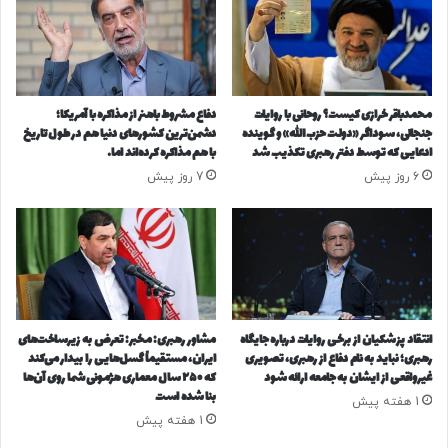
ع
د
ه
ا
/
ر
د
ی
و
ج
محمدباقر خرازی کیست؟ روحانی با روایات
دفاع مشروط باهنر از مذاکره با آمریکا؛
ا
ش
جنجالی، سوداگر «دولت حزب‌الله» و گوینده
دشمن‌ترین کشورهای دنیا هم در طول تاریخ
س
ن
ادعایی که توسط دفتر رهبری تکذیب شد
با هم مذاکره کرده‌اند اما…
ت
و
6 روز پیش
7 روز پیش
ا
ا
ن
ر
ب
ه
ا
ش
ب
ن
ا
ژ
ر
ن
ش‌
چ
انتقاد پزشکیان از برخی روایات‌ درباره جایگاه
مشاور رهبری: مخبر: تعرض به زیرساخت‌های
ه
ی
رهبری؛ نباید به نام دفاع از رهبری، تصویری
ایران، مستقیماً گسل‌هایی را بیدار می‌کند
ا
غیرواقعی از ایشان به جامعه ارائه شود
که ۲۵۰ سال معماری هژمونی شما روی آن‌ها
ن
بنا شده است
ی
ب
1 هفته پیش
س
ر
1 هفته پیش
ن
ا