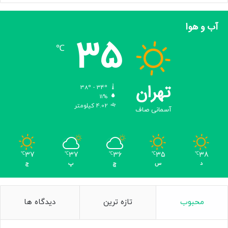
آب و هوا
35
℃
تهران
38º - 34º
11%
4.02 کیلومتر
آسمانی صاف
37
37
36
35
38
℃
℃
℃
℃
℃
د
س
چ
پ
ج
محبوب
تازه ترین
دیدگاه ها