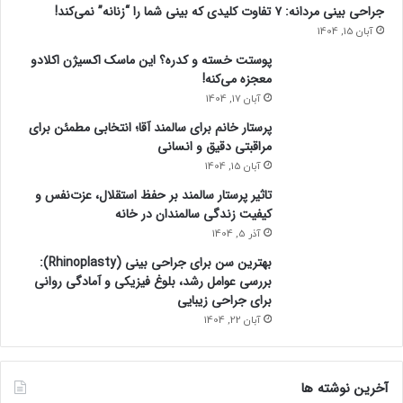
جراحی بینی مردانه: ۷ تفاوت کلیدی که بینی شما را “زنانه” نمی‌کند!
آبان 15, 1404
پوستت خسته و کدره؟ این ماسک اکسیژن اکلادو
معجزه می‌کنه!
آبان 17, 1404
پرستار خانم برای سالمند آقا؛ انتخابی مطمئن برای
مراقبتی دقیق و انسانی
آبان 15, 1404
تاثیر پرستار سالمند بر حفظ استقلال، عزت‌نفس و
کیفیت زندگی سالمندان در خانه
آذر 5, 1404
بهترین سن برای جراحی بینی (Rhinoplasty):
بررسی عوامل رشد، بلوغ فیزیکی و آمادگی روانی
برای جراحی زیبایی
آبان 22, 1404
آخرین نوشته ها