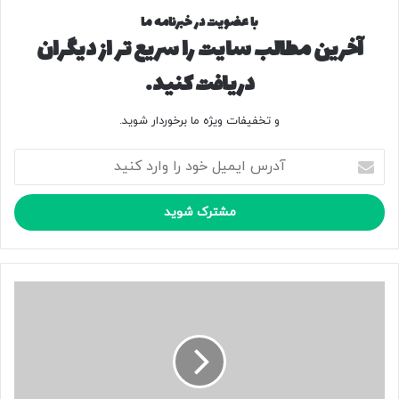
با عضویت در خبرنامه ما
آخرین مطالب سایت را سریع تر از دیگران
دریافت کنید.
و تخفیفات ویژه ما برخوردار شوید.
آ
د
ر
س
ا
ی
م
ی
ا
ل
ع
خ
ل
و
ا
د
م
ر
و