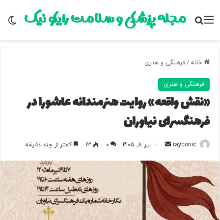
مجله پزشکی و سلامت رایکو نیک
منو
جستجو برای
تغ
خانه
/
فرهنگی و هنری
فرهنگی و هنری
«​​​​​​​نقش واقعه» روایت هنرمندانه عاشورا در
فرهنگسرای نیاوران
rayconic
ا
تیر 8, 1405
0
13
کمتر از چند دقیقه
ر
س
ا
ل
ب
ه