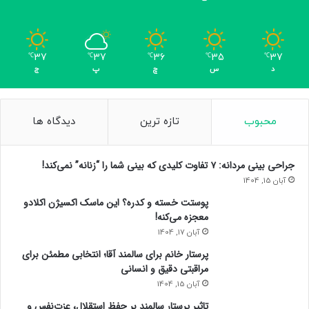
37
37
36
35
37
℃
℃
℃
℃
℃
د
س
چ
پ
ج
محبوب
تازه ترین
دیدگاه ها
جراحی بینی مردانه: ۷ تفاوت کلیدی که بینی شما را “زنانه” نمی‌کند!
آبان 15, 1404
پوستت خسته و کدره؟ این ماسک اکسیژن اکلادو
معجزه می‌کنه!
آبان 17, 1404
پرستار خانم برای سالمند آقا؛ انتخابی مطمئن برای
مراقبتی دقیق و انسانی
آبان 15, 1404
تاثیر پرستار سالمند بر حفظ استقلال، عزت‌نفس و