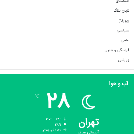
اقتصادی
تابان بلاگ
رپورتاژ
سیاسی
علمی
فرهنگی و هنری
ورزشی
آب و هوا
28
℃
تهران
37º - 28º
28%
1.56 کیلومتر
آسمانی صاف