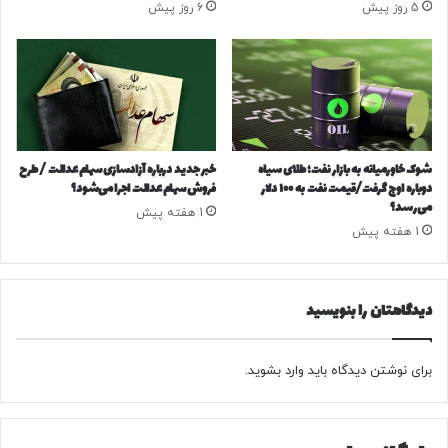
5 روز پیش
6 روز پیش
؟
غ
ی
ر
ت
ع
ی
ی
ن‌
شوک خاورمیانه به بازار نفت؛ طلای سیاه
خبر جدید درباره آزادسازی سهام عدالت / طرح
ک
دوباره اوج گرفت/قیمت نفت به ۱۰۰ دلار
فروش سهام عدالت اجرا می‌شود؟
ن
می‌رسد؟
1 هفته پیش
ن
1 هفته پیش
د
ه
د
دیدگاهتان را بنویسید
ر
ب
ا
برای نوشتن دیدگاه باید
وارد بشوید
.
ز
ن
گ
ر