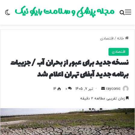
مجله پزشکی و سلامت رایکو نیک
منو
جستجو برای
تغ
خانه
/
اقتصادی
اقتصادی
نسخه جدید برای عبور از بحران آب / جزییات
برنامه جدید آبفای تهران اعلام شد
rayconic
ا
تیر 7, 1405
0
14
ر
زمان تقریبی مطالعه 2 دقیقه
س
ا
ل
ب
ه