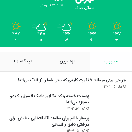
11%
3.14 کیلومتر
آسمانی صاف
37
35
32
33
37
℃
℃
℃
℃
℃
پ
ج
ش
ی
د
محبوب
تازه ترین
دیدگاه ها
جراحی بینی مردانه: ۷ تفاوت کلیدی که بینی شما را “زنانه” نمی‌کند!
آبان 15, 1404
پوستت خسته و کدره؟ این ماسک اکسیژن اکلادو
معجزه می‌کنه!
آبان 17, 1404
پرستار خانم برای سالمند آقا؛ انتخابی مطمئن برای
مراقبتی دقیق و انسانی
آبان 15, 1404