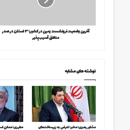
ن
ا
و
و
ض
ا
ع
ر
ی
د
آخرین وضعیت فرونشست زمین در کشور؛ ۳ استان در صدر
ت
ک
مناطق آسیب‌پذیر
ف
ن
ر
ی
و
د
ن
ش
س
نوشته های مشابه
ت
ز
م
ی
ن
د
ر
ک
ش
مشاور رهبری: مخبر: تعرض به زیرساخت‌های
مطهری: ممکن است
و