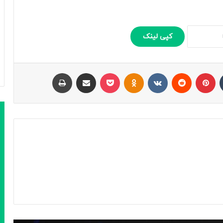
کپی لینک
تامبلر
پینتریست
Reddit
VKontakte
Odnoklassniki
پاکت
اشتراک با ایمیل
چاپ