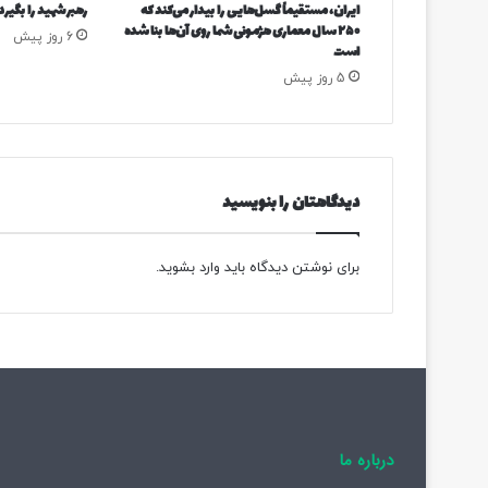
ایران، مستقیماً گسل‌هایی را بیدار می‌کند که
رهبر شهید را بگیرد
ر
۲۵۰ سال معماری هژمونی شما روی آن‌ها بنا شده
6 روز پیش
؛
است
۳
5 روز پیش
ا
س
ت
ا
ن
دیدگاهتان را بنویسید
د
ر
ص
برای نوشتن دیدگاه باید
وارد بشوید
.
د
ر
م
ن
ا
ط
ق
آ
س
درباره ما
ی