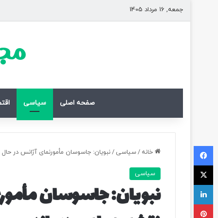
جمعه, 16 مرداد 1405
مجل
صفحه اصلی
سیاسی
اقت
فیسبوک
خانه
/
سیاسی
/
نبویان: جاسوسان مأمورنمای آژانس در حال 
ایکس
سیاسی
لینکداین
نبویان: جاسوسان مأمورن
پینتریست