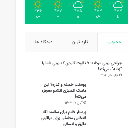
36
37
35
34
34
℃
℃
℃
℃
℃
ج
ش
ی
د
س
سیاسی
11 ساعت پیش
محبوب
تازه ترین
دیدگاه ها
جزئیاتی از مذاکرات ایران و عمان بر سر 
رئیسه مجلس: بیانیه‌ای شامل تصحیح مسیر
جراحی بینی مردانه: ۷ تفاوت کلیدی که بینی شما را
در آستانه نهایی شدن
“زنانه” نمی‌کند!
آبان 15, 1404
پوستت خسته و کدره؟ این
ماسک اکسیژن اکلادو معجزه
می‌کنه!
آبان 17, 1404
پرستار خانم برای سالمند آقا؛
انتخابی مطمئن برای مراقبتی
دقیق و انسانی