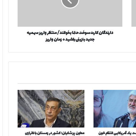
د
گ
ا
ن
ک
دارندگان کارت سوخت حتما بخوانند/ منتظر واریز سهمیه
ا
جدید بنزینی باشید + زمان واریز
ر
ت
س
و
خ
ت
ح
ت
م
ا
ب
خ
و
ا
ن
 یک آمریکایی انتقام خون
معاون پزشکیان: کشور در زمستان با ناترازی
ن