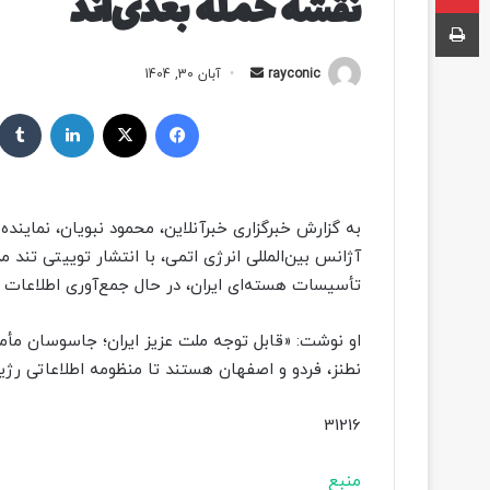
نقشه حمله بعدی‌اند
چاپ
rayconic
ا
آبان 30, 1404
ر
فیسبوک
ایکس
لینکداین
س
ا
ل
ب
به گزارش خبرگزاری خبرآنلاین، محمود نبویان، نماینده
ه
آژانس بین‌المللی انرژی اتمی، با انتشار توییتی تن
ا
تأسیسات هسته‌ای ایران، در حال جمع‌آوری اطلاعات ب
ی
م
ی
او نوشت: «قابل توجه ملت عزیز ایران؛ جاسوسان مأم
ل
نطنز، فردو و اصفهان هستند تا منظومه اطلاعاتی رژی
31216
منبع