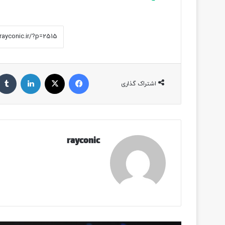
فیسبوک
ایکس
لینکداین
اشتراک گذاری
rayconic