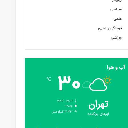
رپورتاژ
سیاسی
علمی
فرهنگی و هنری
ورزشی
آب و هوا
30
℃
تهران
34º - 30º
30%
3.33 کیلومتر
ابرهای پراکنده