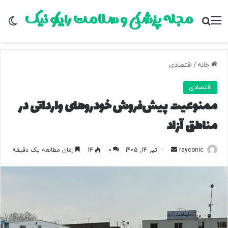
مجله پزشکی و سلامت رایکو نیک
منو
جستجو برای
تغ
خانه
/
اقتصادی
اقتصادی
ممنوعیت پیش‌فروش خودروهای وارداتی در
مناطق آزاد
rayconic
ا
تیر 14, 1405
0
14
زمان مطالعه یک دقیقه
ر
س
ا
ل
ب
ه