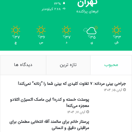
تهران
ا
23%
ر
2.68 کیلومتر
ابرهای پراکنده
د
ش
و
ا
37
36
37
35
33
℃
℃
℃
℃
℃
ر
ش
ی
د
س
چ
ب
و
د
محبوب
تازه ترین
دیدگاه ها
جراحی بینی مردانه: ۷ تفاوت کلیدی که بینی شما را “زنانه” نمی‌کند!
آبان 15, 1404
پوستت خسته و کدره؟ این ماسک اکسیژن اکلادو
معجزه می‌کنه!
آبان 17, 1404
پرستار خانم برای سالمند آقا؛ انتخابی مطمئن برای
مراقبتی دقیق و انسانی