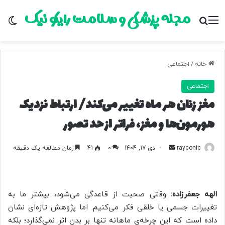
مجله پزشکی و سلامت رایکو نیک
منو
جستجو برای
تغ
خانه
/
اجتماعی
اجتماعی
مغز زنان هر ماه تغییر می‌کند/ ارتباط نزدیک
هورمون‌ها و مغز، فراتر از حد تصور
rayconic
ا
دی 17, 1404
0
41
زمان مطالعه یک دقیقه
ر
س
ا
الهه جعفرزاده:
وقتی صحبت از قاعدگی می‌شود، بیشتر ما به
ل
تغییرات جسمی یا خلقی فکر می‌کنیم. اما پژوهش تازه‌ای نشان
ب
داده است که این چرخه‌ی ماهانه تنها بر بدن اثر نمی‌گذارد؛ بلکه
ه