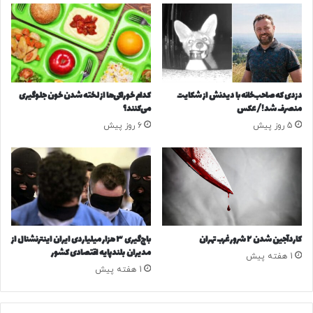
ب
ه
ه‌
خ
د
و
ن
ا
ب
ه
ا
د
دزدی که صاحب‌خانه با دیدنش از شکایت
کدام خوراکی‌ها از لخته شدن خون جلوگیری
ل
ش
منصرف شد!/ عکس
می‌کنند؟
ب
د
5 روز پیش
6 روز پیش
ق
؟
ا
ب
ا
ک
م
ک
س
کاردآجین شدن ۲ شرور غرب تهران
باج‌گیری ۳ هزار میلیاردی ایران اینترنشنال از
ر
مدیران بلندپایه اقتصادی کشور
1 هفته پیش
خ
1 هفته پیش
ا
ب
ی‌