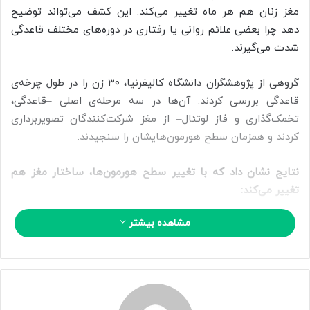
ا
مغز زنان هم هر ماه تغییر می‌کند. این کشف می‌تواند توضیح
ی
دهد چرا بعضی علائم روانی یا رفتاری در دوره‌های مختلف قاعدگی
م
شدت می‌گیرند.
ی
ل
گروهی از پژوهشگران دانشگاه کالیفرنیا، ۳۰ زن را در طول چرخه‌ی
قاعدگی بررسی کردند. آن‌ها در سه مرحله‌ی اصلی –قاعدگی،
تخمک‌گذاری و فاز لوتئال– از مغز شرکت‌کنندگان تصویربرداری
کردند و همزمان سطح هورمون‌هایشان را سنجیدند.
نتایج نشان داد که با تغییر سطح هورمون‌ها، ساختار مغز هم
تغییر می‌کند:
مشاهده بیشتر
– درست پیش از تخمک‌گذاری، وقتی هورمون‌های استرادیول و LH
بالا می‌روند، ماده سفید مغز تغییراتی نشان می‌دهد که به انتقال
سریع‌تر اطلاعات کمک می‌کند.
– افزایش هورمون محرک فولیکول (FSH) با ضخیم‌تر شدن ماده