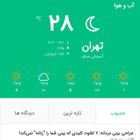
آب و هوا
28
℃
تهران
37º - 28º
28%
1.56 کیلومتر
آسمانی صاف
37
37
36
35
37
℃
℃
℃
℃
℃
د
س
چ
پ
ج
محبوب
تازه ترین
دیدگاه ها
جراحی بینی مردانه: ۷ تفاوت کلیدی که بینی شما را “زنانه” نمی‌کند!
آبان 15, 1404