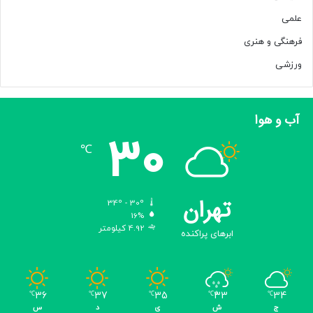
علمی
فرهنگی و هنری
ورزشی
آب و هوا
30
℃
تهران
34º - 30º
16%
4.92 کیلومتر
ابرهای پراکنده
36
37
35
33
34
℃
℃
℃
℃
℃
ج
ش
ی
د
س