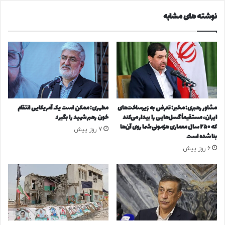
؛
ز
نوشته های مشابه
ن
ر
س
گ
خ
ت
ه
ر
ج
ی
د
ن
ی
خ
د
ط
و
ر
مشاور رهبری: مخبر: تعرض به زیرساخت‌های
مطهری: ممکن است یک آمریکایی انتقام
ز
پ
ایران، مستقیماً گسل‌هایی را بیدار می‌کند
خون رهبر شهید را بگیرد
ا
ی
که ۲۵۰ سال معماری هژمونی شما روی آن‌ها
7 روز پیش
ر
ش
بنا شده است
ت
ر
6 روز پیش
آ
و
م
ی
و
ص
ز
ن
ش‌
ع
و
ت
پ
پ