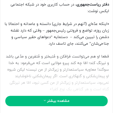
دفتر ریاست‌جمهوری
، در حساب کاربری خود در شبکه اجتماعی
ل
ایکس نوشت:
ب
ه
ا
«‌اینکه عدّه‌ای (آنهم در شرایط جاری) دانسته و عامدانه و احتمالا با
ی
زبان روزه، تواضع و فروتنی رئیس‌جمهور – وقتی که دارد نقشه
م
دشمن را تبیین می‌کند – دستمایه “دعواهای حقیر سیاسی و
ی
جناحی‌شان” می‌کنند، جای ‎تاسف دارد.
ل
قطعا او هم می‌توانست فرافکن و مُتبختِر و مُتفرعِن و مدّعی باشد
و نیرنگ کند؛ امّا چه کند پیرو مولایی است که می‌فرمود: به خدا
سوگند! معاویه سیاستمدارتر و زیرک‌تر از من نیست؛ لیکن شیوه
او پیمان‌شکنی و گنهکاری است. اگر پیمان‌شکنی ناخوشایند
نمی‌بود، سیاستمدارتر و زیرک‌تر از من کسی نبود، امّا هر نیرنگی
گناه است و هر گناهی یک نوع کفر!»
مشاهده بیشتر
۳۱۲۲۱