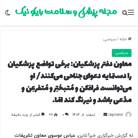
مجله پزشکی و سلامت رایکو نیک
منو
جستجو برای
تغ
خانه
/
سیاسی
سیاسی
معاون دفتر پزشکیان: برخی تواضع پزشکیان
را دستمایه دعوای جناحی می‌کنند/ او
می‌توانست فرافکن و مُتبختِر و مُتفرعِن و
مدّعی باشد و نیرنگ کند امّا…
rayconic
ا
اسفند 8, 1404
0
26
کمتر از چند دقیقه
ر
س
له گزارش خبرگزاری خبرآنلاین،
عباس موسوی معاون تشریفات
ا