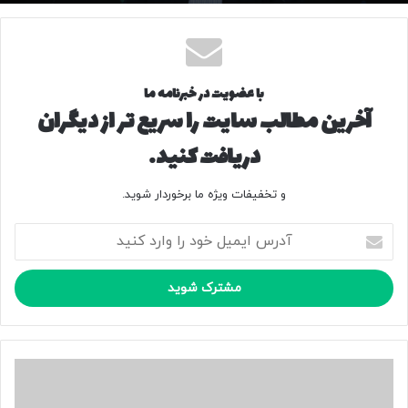
با عضویت در خبرنامه ما
آخرین مطالب سایت را سریع تر از دیگران
دریافت کنید.
و تخفیفات ویژه ما برخوردار شوید.
آ
د
ر
س
ا
ی
م
ی
چ
ل
ا
خ
ل