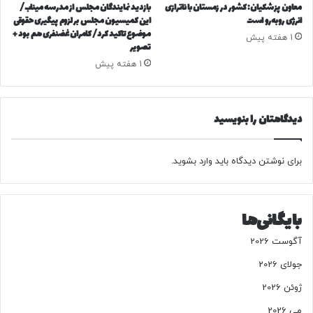
ر
ت
معاون پزشکیان: کشور در زمستان با ناترازی
بازدید نمایندگان مجلس از مدرسه میناب/
و
انرژی روبه‌رو است
این کمیسیون مجلس بر لزوم پیگیری حقوقی
ر
موضوع تاکید کرد/ کامران غضنفری هم بود +
ر
و
1 هفته پیش
تصویر
ش
ش
چ
ی
1 هفته پیش
ی
م
س
ی
ت
دیدگاهتان را بنویسید
؟
برای نوشتن دیدگاه باید
وارد بشوید
.
بایگانی‌ها
آگوست 2026
جولای 2026
ژوئن 2026
می 2026