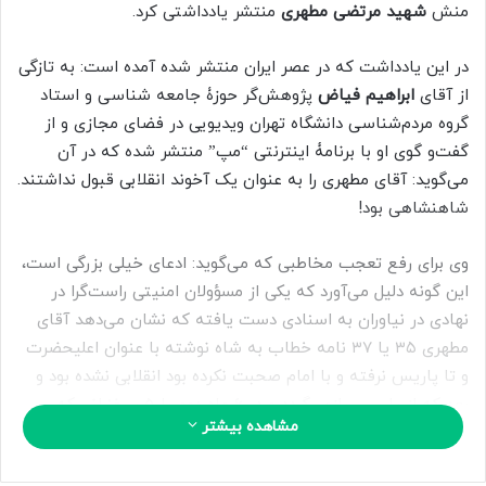
ب
منش
شهید مرتضی مطهری
منتشر یادداشتی کرد.
ه
ا
در این یادداشت که در عصر ایران منتشر شده آمده است: به تازگی
ی
از آقای
ابراهیم فیاض
پژوهش‌گر حوزۀ جامعه شناسی و استاد
م
گروه مردم‌شناسی دانشگاه تهران ویدیویی در فضای مجازی و از
ی
گفت‌و گوی او با برنامۀ اینترنتی “مپ” منتشر شده که در آن
ل
می‌گوید: آقای مطهری را به عنوان یک آخوند انقلابی قبول نداشتند.
شاهنشاهی بود!
وی برای رفع تعجب مخاطبی که می‌گوید: ادعای خیلی بزرگی است،
این گونه دلیل می‌آورد که یکی از مسؤولان امنیتی راست‌گرا در
نهادی در نیاوران به اسنادی دست یافته که نشان می‌دهد آقای
مطهری ۳۵ یا ۳۷ نامه خطاب به شاه نوشته با عنوان اعلیحضرت
و تا پاریس نرفته و با امام صحبت نکرده بود انقلابی نشده بود و
بعد که از پاریس بازمی‌گردد و در ۶ ماه دوم با ۵ سخنرانی که
مشاهده بیشتر
کتاب می‌شود انقلابی می‌شود و فرقان هم به همین خاطر بعد از
انقلاب او را ترور کرد که او انقلابی نبوده (و حالا رییس شورای