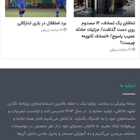
او باشد باید یادآور شد اگرچه کسانی از مطهری الفاظی در نکوهش
شریعتی شنیده یا خوانده‌اند ولی هرگز و هرگز شریعتی کلمه‌ای
دربارۀ مطهری نگفت و اساسا اهل غیبت نبود و از این رو همان
تماشای یک تصادف، ۱۴ مصدوم
برد استقلال در بازی تدارکاتی
گونه که ترور مطهری به نام علاقه به اندیشه شریعتی جفا به او
روی دست گذاشت/ جزئیات حادثه
21 ساعت پیش
بود این هم روا نیست.
عجیب یاسوج/ «تصادف ثانویه»
چیست؟
21 ساعت پیش
بله. مطهری چریک نبود. انقلابی به معنی چه‌گوارایی کلمه نبود.
قطعا هم به اندازه آقایان خامنه‌ای و هاشمی ضد رژیم نبود. اینها
همه درست. اما آخوند شاهی هم هرگز درست نیست. حتی پیش
از پاییز ۵۷. بعد از آن که روشن است.
درباره ما
اگر رژیم شاه به روحانیونی مثل مطهری و بهشتی و باهنر و
موسوی اردبیلی زیاد کار نداشت به خاطر این بود که خطر اصلی را
مجله پزشکی و سلامت رایکو نیک با حفظ بالاترین استانداردهای روزنامه نگاری،
کمونیست‌ها می دانست و بیشتر به عنوان چهره دانشگاهی
تعهد اخلاقی، تولید محتوا و.. در سال ۱۴۰۴ تاسیس شد و توانست تجربیات و
شناخته می‌شدند و مانند هاشمی و آیت‌الله خامنه‌ای مورد
دانسته‌های خود را به اشتراک بگذارند. ما تلاش می‌کنیم اخبار همه جانبه و
تحسین گروه های انقلابی‌تر نبودند.
بی‌طرفانه ارائه دهیم. ما خالقان محتوای خود را از نظر تخصص در موضوعات
مختلف بررسی می‌کنیم و به آموزش مسمتر و به‌روز ماندن دانش آن‌ها