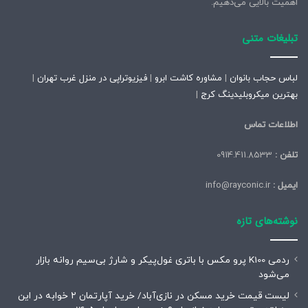
۳۱۲۱۱
اهمیت بالایی می‌دهیم.
منبع
تبلیغات متنی
لباس حجاب بانوان
|
مشاوره کاشت ابرو
|
فیزیوتراپی در منزل غرب تهران
|
کپی لینک
بهترین میکروبلیدینگ کرج
|
اطلاعات تماس
تلفن :
0914.411.8533
ایمیل :
info@rayconic.ir
نوشته‌های تازه
ردمی K100 پرو مکس با باتری غول‌پیکر و شارژ بی‌سیم روانه بازار
می‌شود
لیست قیمت خرید مسکن در نازی‌آباد/ خرید آپارتمان ۲ خوابه در این