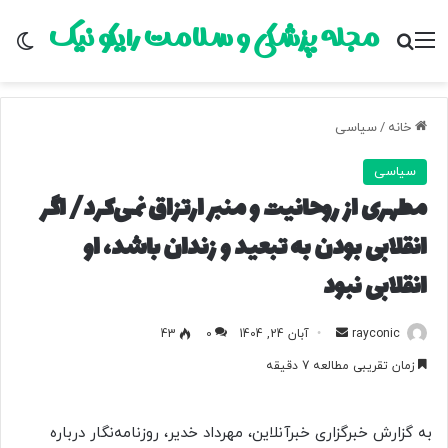
مجله پزشکی و سلامت رایکو نیک
منو
جستجو برای
تغ
خانه
/
سیاسی
سیاسی
مطهری از روحانیت و منبر ارتزاق نمی‌کرد/ اگر
انقلابی بودن به تبعید و زندان باشد، او
انقلابی نبود
rayconic
ا
آبان 24, 1404
0
43
ر
زمان تقریبی مطالعه 7 دقیقه
س
ا
ل
به گزارش خبرگزاری خبرآنلاین، مهرداد خدیر، روزنامه‌نگار درباره