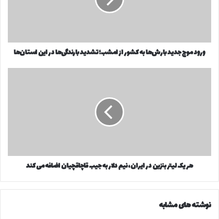
م
ر
و
ا
ج
و
ج
ا
د
ر
ورود موج جدید بارش‌ها به کشور از امشب؛ تشدید بارندگی‌ها در این استان‌ها
ی
د
د
ک
ب
ه
ن
ا
ر
ی
ر
ی
د
ش‌
ک
ه
ل
ا
ی
ب
ت
ه
ر
ک
ب
هر یک لیتر بنزین در ایران، نیم دلار به جیب قاچاقچیان اضافه می کند
ش
ن
و
ز
ر
ی
ا
ن
نوشته های مشابه
ز
د
ا
ر