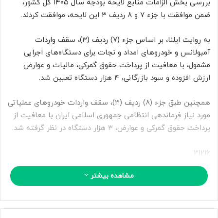
بررسی بخش الزامات منابع لایحه بودجه سال ۱۴۰۵ کل کشور،
ب
ضمن موافقت با جزء ۷ و ۸ ردیف ۳ این لایحه، موافقت کردند.
ه
ا
ی
به روایت ایلنا، بر اساس جزء (۷) ردیف (۳)، سقف واردات
م
آمبولانس و خودروهای امداد و نجات برای دستگاه‌های اجرایی
ی
مشمول، با معافیت از پرداخت حقوق گمرکی، مالیات و عوارض
ل
ارزش افزوده و سود بازرگانی، ۴ هزار دستگاه تعیین شد.
همچنین طبق جزء (۸) ردیف (۳)، سقف واردات خودروهای عملیاتی
مورد نیاز فرماندهی انتظامی جمهوری اسلامی ایران با معافیت از
پرداخت حقوق گمرکی و عوارض، ۳ هزار دستگاه در نظر گرفته شد.
31216
مشاهده بیشتر
منبع
کپی لینک