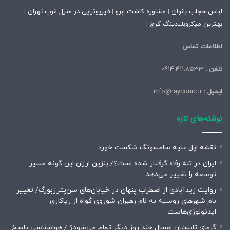
لباس حجاب بانوان
|
مشاوره کاشت ابرو
|
فیزیوتراپی در منزل غرب تهران
|
بهترین میکروبلیدینگ کرج
|
اطلاعات تماس
تلفن :
0914.411.8533
ایمیل :
info@rayconic.ir
نوشته‌های تازه
نقشه اپل علیه سامسونگ شکست خورد
ایران در تله رفاه گرفتار شده است؟/ بنزین ارزان این گونه مسیر
توسعه را تغییر می‌دهد
روایت زیدآبادی از اضطراب پنهان در خیابان‌های سن‌پترزبورگ/ تغییر
نام شهرهای روسیه به نام رهبران شوروی گواه از ریاکاری
ایدئولوژی‌هاست
گرمای تابستان امسال چند روز دیگر تمام می‌شود؟ / هواشناسی پاسخ