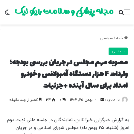
مجله پزشکی و سلامت رایکو نیک
منو
جستجو برای
تغ
خانه
/
سیاسی
سیاسی
مصوبه مهم مجلس در جریان بررسی بودجه؛
واردات ۴ هزار دستگاه آمبولانس و خودرو
امداد برای سال آینده + جزئیات
rayconic
ا
بهمن 25, 1404
0
33
کمتر از چند دقیقه
ر
س
به گزارش خبرگزاری خبرآنلاین، نمایندگان در جلسه علنی نوبت دوم
ا
امروز (شنبه، ۲۵ بهمن‌ماه) مجلس شورای اسلامی و در جریان
ل