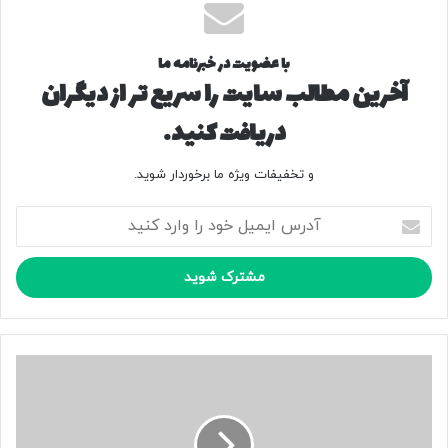
با عضویت در خبرنامه ما
آخرین مطالب سایت را سریع تر از دیگران
دریافت کنید.
و تخفیفات ویژه ما برخوردار شوید.
آ
د
ر
س
ا
ی
م
ی
و
ل
ر
خ
و
و
د
د