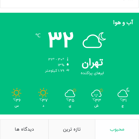
آب و هوا
32
℃
تهران
32º - 30º
13%
1.79 کیلومتر
ابرهای پراکنده
36
37
35
33
31
℃
℃
℃
℃
℃
ج
ش
ی
د
س
محبوب
تازه ترین
دیدگاه ها