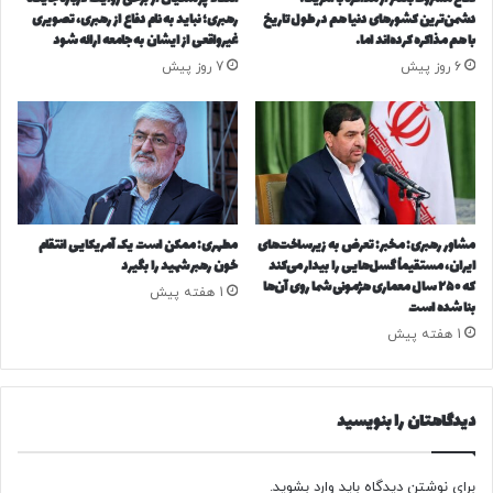
د
ی
دشمن‌ترین کشورهای دنیا هم در طول تاریخ
رهبری؛ نباید به نام دفاع از رهبری، تصویری
ر
ک
با هم مذاکره کرده‌اند اما…
غیرواقعی از ایشان به جامعه ارائه شود
د
ش
6 روز پیش
7 روز پیش
م
و
ع
ر
د
ا
ه
ض
ر
ا
ا
ف
خ
ه
ا
م
مشاور رهبری: مخبر: تعرض به زیرساخت‌های
مطهری: ممکن است یک آمریکایی انتقام
م
ی‌
ایران، مستقیماً گسل‌هایی را بیدار می‌کند
خون رهبر شهید را بگیرد
و
ک
که ۲۵۰ سال معماری هژمونی شما روی آن‌ها
1 هفته پیش
ش
بنا شده است
ن
ن
د
1 هفته پیش
ک
؟
ن
/
ی
ب
دیدگاهتان را بنویسید
د
ا
/
ر
ن
ف
برای نوشتن دیدگاه باید
وارد بشوید
.
ق
ع