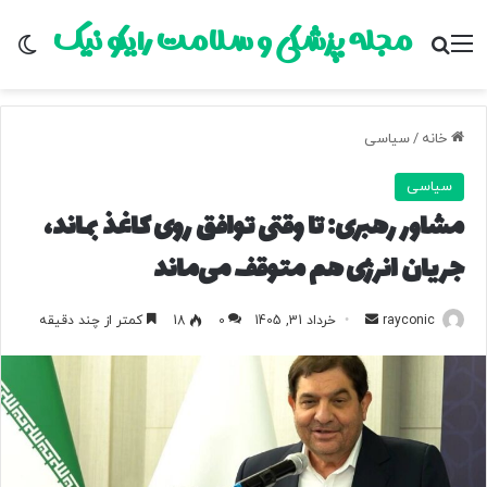
مجله پزشکی و سلامت رایکو نیک
منو
جستجو برای
تغ
خانه
/
سیاسی
سیاسی
مشاور رهبری: تا وقتی توافق روی کاغذ بماند،
جریان انرژی هم متوقف می‌ماند
rayconic
ا
خرداد 31, 1405
0
18
کمتر از چند دقیقه
ر
س
ا
ل
ب
ه