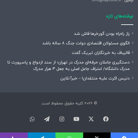
ایمیل :
info@rayconic.ir
نوشته‌های تازه
راز راه‌راه بودن گورخرها فاش شد
الگوی مسئولان اقتصادی دولت جنگ ۸ ساله باشد
قالیباف به خبرنگاران تبریک گفت
دستگیری جاعلان حرفه‌ای مدرک در تهران؛ از سند ازدواج و پاسپورت تا
مدرک دانشگاه/ اعتراف جاعل اصلی به جعل ۴ هزار مدرک
دنیس اکرت علیه منتقدان! – خبرآنلاین
© 2026 کلیه حقوق محفوظ است.
فیسبوک
ایکس
یوتیوب
اینستاگرام
تلگرام
واتس
آپ