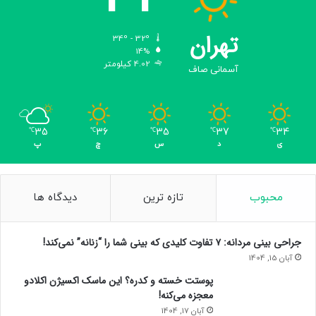
ن
د
ه
تهران
34º - 32º
س
14%
ل
4.02 کیلومتر
آسمانی صاف
ا
م
ت
ر
35
36
35
37
34
℃
℃
℃
℃
℃
و
ی
د
س
چ
پ
د
ه
چ
ی
محبوب
تازه ترین
دیدگاه ها
س
ت
؟
جراحی بینی مردانه: ۷ تفاوت کلیدی که بینی شما را “زنانه” نمی‌کند!
آبان 15, 1404
پوستت خسته و کدره؟ این ماسک اکسیژن اکلادو
معجزه می‌کنه!
آبان 17, 1404