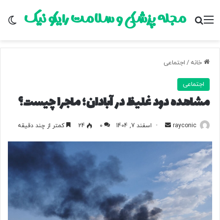
مجله پزشکی و سلامت رایکو نیک
منو
جستجو برای
تغ
خانه
/
اجتماعی
اجتماعی
مشاهده دود غلیظ در آبادان؛ ماجرا چیست؟
rayconic
ا
اسفند 7, 1404
0
24
کمتر از چند دقیقه
ر
س
ا
ل
ب
ه
ا