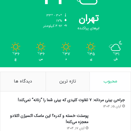
تهران
33º - 30º
17%
4.92 کیلومتر
ابرهای پراکنده
36
36
37
35
31
℃
℃
℃
℃
℃
ش
ی
د
س
چ
محبوب
تازه ترین
دیدگاه ها
جراحی بینی مردانه: ۷ تفاوت کلیدی که بینی شما را “زنانه” نمی‌کند!
آبان 15, 1404
پوستت خسته و کدره؟ این ماسک اکسیژن اکلادو
معجزه می‌کنه!
آبان 17, 1404