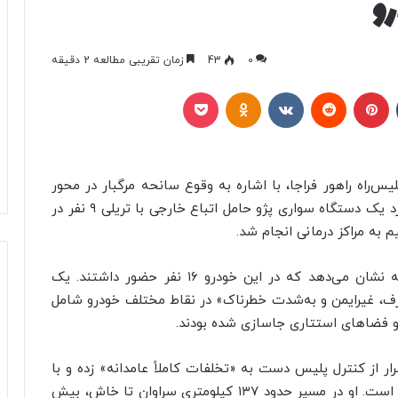
0
43
زمان تقریبی مطالعه 2 دقیقه
تامبلر
پینتریست
Reddit
VKontakte
Odnoklassniki
پاکت
س‌راه راهور فراجا، با اشاره به وقوع سانحه مرگبار در محور
سراوان – خاش در روز گذشته اظهار کرد: بر اثر برخورد یک دستگاه سواری پژو حامل اتباع خارجی با تریلی ۹ نفر در
ایلنا نوشت: سردار کرمی‌اسد گفت: بررسی‌های اولیه نشان می‌دهد که در این خودرو ۱۶ نفر حضور داشتند. یک
رت «غیرمتعارف، غیرایمن و به‌شدت خطرناک» در نقاط مختلف خودرو شامل
فضاهای استتاری جاسازی شده بودند.
رار از کنترل پلیس دست به «تخلفات کاملاً عامدانه» زده و با
سرعت‌های بسیار بالا و حرکات رعب‌آور رانندگی کرده است. او در مسیر حدود ۱۳۷ کیلومتری سراوان تا خاش، بیش