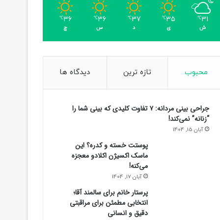
36
36
37
35
31
℃
℃
℃
℃
℃
ش
ی
د
س
چ
محبوب
تازه ترین
دیدگاه ها
جراحی بینی مردانه: ۷ تفاوت کلیدی که بینی شما را
“زنانه” نمی‌کند!
آبان 15, 1404
پوستت خسته و کدره؟ این
ماسک اکسیژن اکلادو معجزه
می‌کنه!
آبان 17, 1404
پرستار خانم برای سالمند آقا؛
انتخابی مطمئن برای مراقبتی
دقیق و انسانی