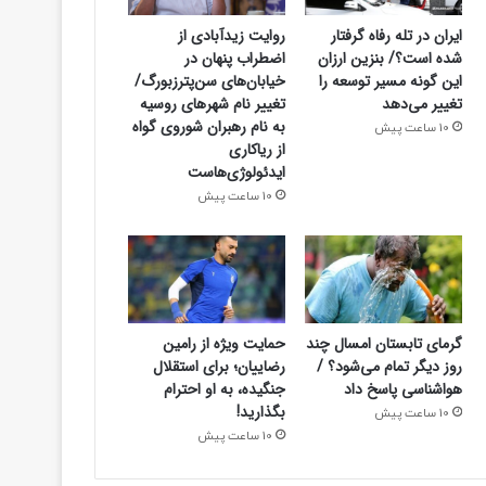
ایران در تله رفاه گرفتار
روایت زیدآبادی از
شده است؟/ بنزین ارزان
اضطراب پنهان در
این گونه مسیر توسعه را
خیابان‌های سن‌پترزبورگ/
تغییر می‌دهد
تغییر نام شهرهای روسیه
به نام رهبران شوروی گواه
10 ساعت پیش
اجتماعی
از ریاکاری
ایدئولوژی‌هاست
10 ساعت پیش
10 ساعت پیش
گرمای تابستان امسال چند روز دیگر تما
پاسخ داد
گرمای تابستان امسال چند
حمایت ویژه از رامین
روز دیگر تمام می‌شود؟ /
رضاییان؛ برای استقلال
هواشناسی پاسخ داد
جنگیده، به او احترام
بگذارید!
10 ساعت پیش
10 ساعت پیش