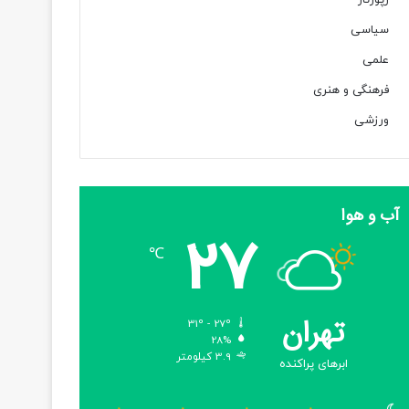
رپورتاژ
سیاسی
علمی
فرهنگی و هنری
ورزشی
آب و هوا
27
℃
تهران
31º - 27º
28%
3.9 کیلومتر
ابرهای پراکنده