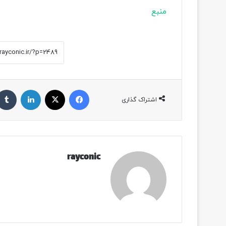
منبع
فیسبوک
ایکس
لینکداین
اشتراک گذاری
rayconic