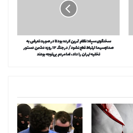
گ
و
ی
س
پ
ا
سخنگوی سپاه: نظام تمرین‌ کرده بود تا در صورت تعرض به
ه
صداوسیما ارتباط قطع نشود/ در جنگ ۱۲ روزه دشمن دستور
:
ن
تخلیه تهران را داد، اما مردم بی‌توجه بودند
ظ
ا
م
ت
م
ر
ی
ن‌
ک
ر
د
ه