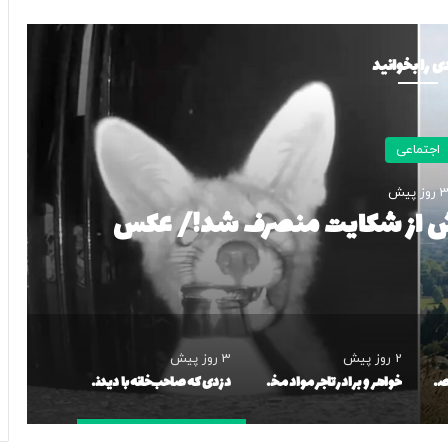
ی را بخوانید
اجتماعی
 روز پیش
دنش از شکایت منصرف شد!/ عکس
2 روز پیش
3 روز پیش
تماشای یک تصادف، ۱۴ مصدوم روی دست گذاشت/ جزئیات حادثه عجیب یاسوج/ «تصادف ثانویه» چیست؟
خواهر و برادر تاجر مواد مخدر در تهران دستگیر شدند
دزدی که صاحب‌خانه با دیدنش از شکایت منصرف شد!/ عکس