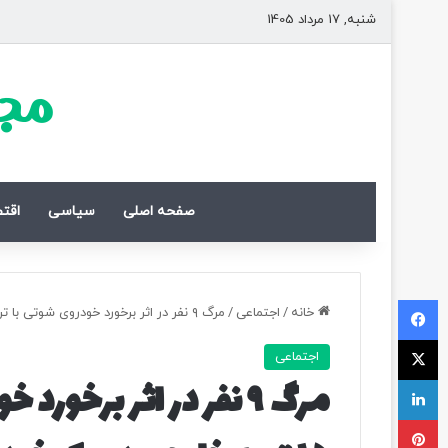
شنبه, 17 مرداد 1405
مجل
صفحه اصلی
سیاسی
اقت
فیسبوک
خانه
/
اجتماعی
/
مرگ ۹ نفر در اثر برخورد خودروی شوتی با تریلی؛ جاسازی ۱۵ تبعه خارجی در یک خودرو
ایکس
اجتماعی
لینکداین
مرگ ۹ نفر در اثر برخو
پینتریست