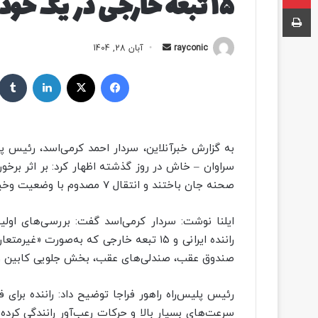
۱۵ تبعه خارجی در یک خودرو
چاپ
rayconic
ا
آبان 28, 1404
ر
فیسبوک
ایکس
لینکداین
س
ا
ل
ب
به گزارش خبرآنلاین، سردار احمد کرمی‌اسد، رئیس پلی
ه
ا
صحنه جان باختند و انتقال ۷ مصدوم با وضعیت وخیم به مراکز درمانی انجام شد.
ی
م
ی
ل
راننده ایرانی و ۱۵ تبعه خارجی که به‌صو
صندوق عقب، صندلی‌های عقب، بخش جلویی کابین و 
رئیس پلیس‌راه راهور فراجا توضیح داد: راننده برای ف