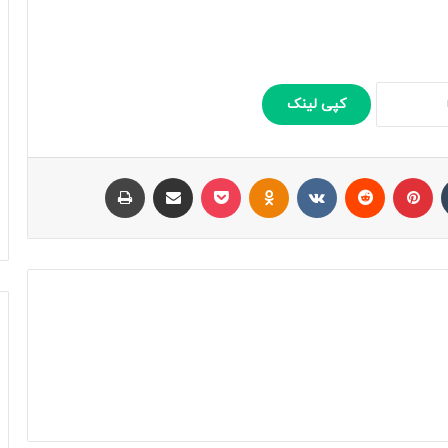
کپی لینک
تامبلر
پینتریست
Reddit
VKontakte
Odnoklassniki
پاکت
اشتراک با ایمیل
چاپ