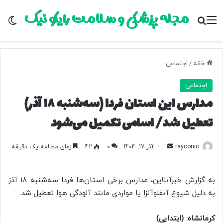
مجله پزشکی و سلامت رایکو نیک
منو
جستجو برای
تغ
خانه
/
اجتماعی
اجتماعی
مدارس این استان فردا (سه‌شنبه ۱۸ آذر)
تعطیل شد/ اسامی تکمیل می‌شود
rayconic
ا
آذر 17, 1404
0
42
زمان مطالعه یک دقیقه
ر
س
به گزارش خبرآنلاین، مدارس برخی استان‌ها فردا سه‌شنبه ۱۸ آذز
ا
به دلیل شیوع آنفلوآنزا یا مواردی مانند آلودگی هوا تعطیل شد.
ل
ب
کرمانشاه: (ابتدایی)
ه