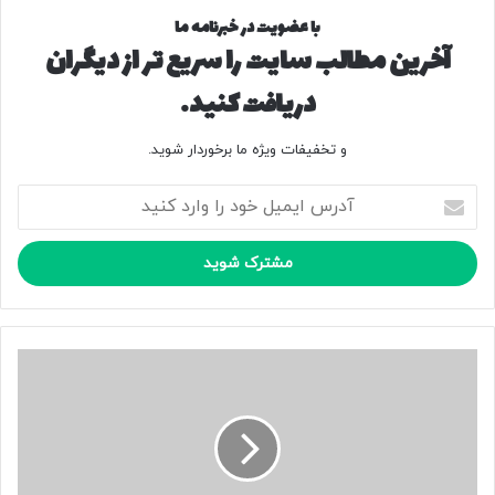
منبع
با عضویت در خبرنامه ما
آخرین مطالب سایت را سریع تر از دیگران
دریافت کنید.
کپی لینک
و تخفیفات ویژه ما برخوردار شوید.
آ
د
ر
س
ا
ی
م
ی
پ
ل
ش
خ
ت
و
پ
د
ر
ر
د