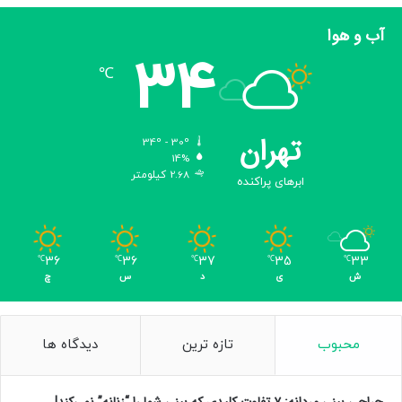
آب و هوا
34
℃
تهران
34º - 30º
14%
2.68 کیلومتر
ابرهای پراکنده
36
36
37
35
33
℃
℃
℃
℃
℃
ش
ی
د
س
چ
محبوب
تازه ترین
دیدگاه ها
جراحی بینی مردانه: ۷ تفاوت کلیدی که بینی شما را “زنانه” نمی‌کند!