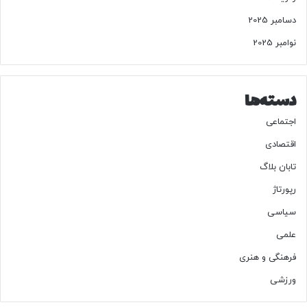
ی
1
دسامبر 2025
4
نوامبر 2025
0
4
ت
ا
دسته‌ها
ن
ر
اجتماعی
ا
اقتصادی
؟
!
تابان بلاگ
رپورتاژ
سیاسی
علمی
فرهنگی و هنری
ورزشی