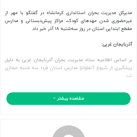
ا
ی
مدیرکل مدیریت بحران استانداری کرمانشاه در گفتگو با مهر از
م
غیرحضوری شدن مهدهای کودک، مراکز پیش‌دبستانی و مدارس
ی
مقطع ابتدایی استان در روز سه‌شنبه ۱۸ آذر خبر داد.
ل
آذربایجان غربی:
بر اساس اطلاعیه ستاد مدیریت بحران آذربایجان غربی به دلیل
پیشگیری از شیوع آنفلوانزا مدارس استان فردا سه شنبه مجازی
شد.
چهارمحال بختیاری:
مشاهده بیشتر
با تأکید بر ضرورت قطع زنجیره انتقال بیماری آنفلوآنزا، و نیز بر
اساس مصوبه کارگروه «سلامت»، کلیه فعالیت‌های آموزشی در
همه دوره‌های تحصیلی آموزش و پرورش، مراکز آموزشگاه‌های
خصوصی، علمی‌آزاد و زبان، مراکز آموزش عالی و دانشگاهی استان