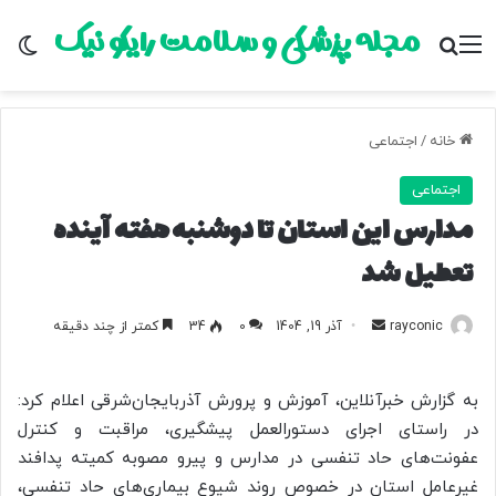
مجله پزشکی و سلامت رایکو نیک
منو
جستجو برای
تغ
خانه
/
اجتماعی
اجتماعی
مدارس این استان تا دوشنبه هفته آینده
تعطیل شد
rayconic
ا
آذر 19, 1404
0
34
کمتر از چند دقیقه
ر
س
به گزارش خبرآنلاین، آموزش و پرورش آذربایجان‌شرقی اعلام کرد:
ا
در راستای اجرای دستورالعمل پیشگیری، مراقبت و کنترل
ل
عفونت‌های حاد تنفسی در مدارس و پیرو مصوبه کمیته پدافند
ب
غیرعامل استان در خصوص روند شیوع بیماری‌های حاد تنفسی،
ه