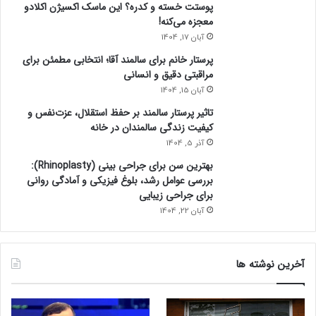
پوستت خسته و کدره؟ این ماسک اکسیژن اکلادو
معجزه می‌کنه!
آبان 17, 1404
پرستار خانم برای سالمند آقا؛ انتخابی مطمئن برای
مراقبتی دقیق و انسانی
آبان 15, 1404
تاثیر پرستار سالمند بر حفظ استقلال، عزت‌نفس و
کیفیت زندگی سالمندان در خانه
آذر 5, 1404
بهترین سن برای جراحی بینی (Rhinoplasty):
بررسی عوامل رشد، بلوغ فیزیکی و آمادگی روانی
برای جراحی زیبایی
آبان 22, 1404
آخرین نوشته ها