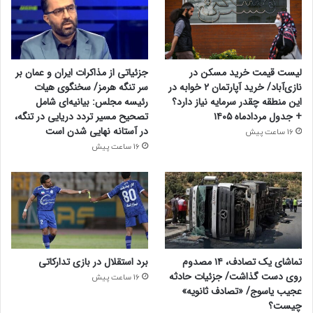
لیست قیمت خرید مسکن در
جزئیاتی از مذاکرات ایران و عمان بر
نازی‌آباد/ خرید آپارتمان ۲ خوابه در
سر تنگه هرمز/ سخنگوی هیات
این منطقه چقدر سرمایه نیاز دارد؟
رئیسه مجلس: بیانیه‌ای شامل
+ جدول مردادماه ۱۴۰۵
تصحیح مسیر تردد دریایی در تنگه،
در آستانه نهایی شدن است
16 ساعت پیش
16 ساعت پیش
تماشای یک تصادف، ۱۴ مصدوم
برد استقلال در بازی تدارکاتی
روی دست گذاشت/ جزئیات حادثه
16 ساعت پیش
عجیب یاسوج/ «تصادف ثانویه»
چیست؟