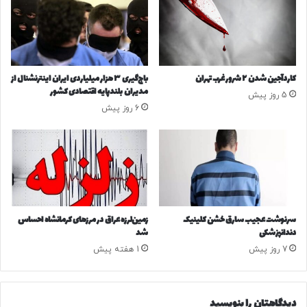
ن
ک
د
ا
ر
م
ی‌
کاردآجین شدن ۲ شرور غرب تهران
باج‌گیری ۳ هزار میلیاردی ایران اینترنشنال از
ک
مدیران بلندپایه اقتصادی کشور
5 روز پیش
ن
6 روز پیش
د
؟
سرنوشت عجیب سارق خشن کلینیک
زمین‌لرزه عراق در مرزهای کرمانشاه احساس
دندانپزشکی
شد
7 روز پیش
1 هفته پیش
دیدگاهتان را بنویسید