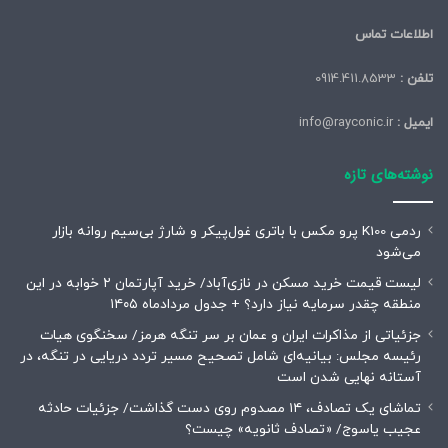
اطلاعات تماس
تلفن :
0914.411.8533
ایمیل :
info@rayconic.ir
نوشته‌های تازه
ردمی K100 پرو مکس با باتری غول‌پیکر و شارژ بی‌سیم روانه بازار
می‌شود
لیست قیمت خرید مسکن در نازی‌آباد/ خرید آپارتمان ۲ خوابه در این
منطقه چقدر سرمایه نیاز دارد؟ + جدول مردادماه ۱۴۰۵
جزئیاتی از مذاکرات ایران و عمان بر سر تنگه هرمز/ سخنگوی هیات
رئیسه مجلس: بیانیه‌ای شامل تصحیح مسیر تردد دریایی در تنگه، در
آستانه نهایی شدن است
تماشای یک تصادف، ۱۴ مصدوم روی دست گذاشت/ جزئیات حادثه
عجیب یاسوج/ «تصادف ثانویه» چیست؟