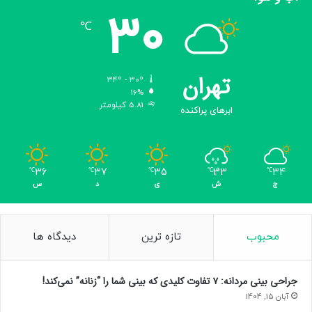
30
℃
تهران
34º - 30º
16%
5.81 کیلومتر
ابرهای پراکنده
36
37
35
33
34
℃
℃
℃
℃
℃
ج
ش
ی
د
س
محبوب
تازه ترین
دیدگاه ها
جراحی بینی مردانه: ۷ تفاوت کلیدی که بینی شما را “زنانه” نمی‌کند!
آبان 15, 1404