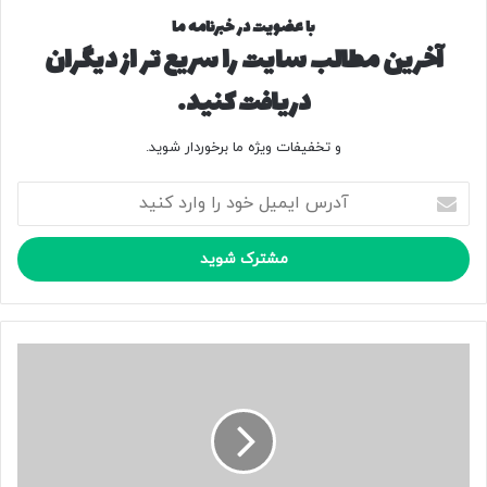
با عضویت در خبرنامه ما
آخرین مطالب سایت را سریع تر از دیگران
دریافت کنید.
و تخفیفات ویژه ما برخوردار شوید.
آ
د
ر
س
ا
ی
م
ی
ا
ل
ع
خ
ض
و
ا
د
ی
ر
ک