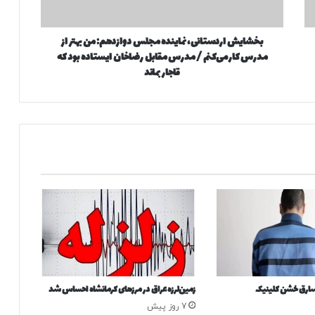
ر
د
بخشایش اردستانی، نماینده مجلس دوازدهم: من بهتر از
س
مدرس کار می‌کنم / مدرس مقابل رضاخان ایستاده بود که
ت
ا
قاجار بماند
ن
ی
،
ن
م
ا
ی
ن
د
ه
م
ج
ل
س
رق خشن کلینیک
زمین‌لرزه عراق در مرزهای کرمانشاه احساس شد
د
و
7 روز پیش