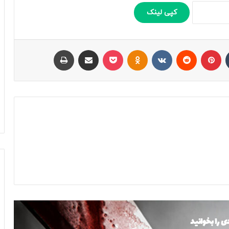
کپی لینک
تامبلر
پینتریست
Reddit
VKontakte
Odnoklassniki
پاکت
اشتراک با ایمیل
چاپ
ی را بخوانید