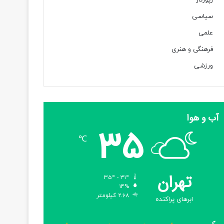
رپورتاژ
سیاسی
علمی
فرهنگی و هنری
ورزشی
آب و هوا
35
℃
تهران
35º - 31º
14%
2.68 کیلومتر
ابرهای پراکنده