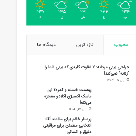
37
35
31
34
34
℃
℃
℃
℃
℃
پ
ج
ش
ی
د
محبوب
تازه ترین
دیدگاه ها
جراحی بینی مردانه: ۷ تفاوت کلیدی که بینی شما را
“زنانه” نمی‌کند!
آبان 15, 1404
پوستت خسته و کدره؟ این
ماسک اکسیژن اکلادو معجزه
می‌کنه!
آبان 17, 1404
پرستار خانم برای سالمند آقا؛
انتخابی مطمئن برای مراقبتی
دقیق و انسانی