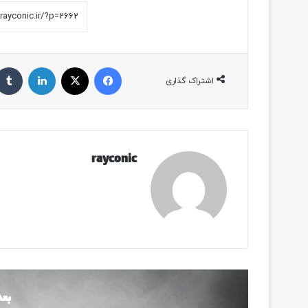
فیسبوک
ایکس
لینکداین
اشتراک گذاری
rayconic
بعد