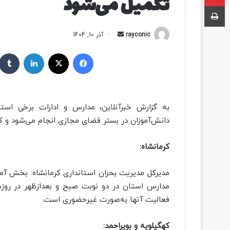
تکمیل می‌شود
چاپ
rayconic
ا
آذر 10, 1404
ر
فیسبوک
ایکس
لینکداین
س
ا
ل
ب
ه
دانش‌آموزان در بستر فضای مجازی انجام می‌شود و کار
ا
ی
کرمانشاه:
م
ی
ل
مدیرکل مدیریت بحران استانداری کرمانشاه: بخش آم
مدارس استان در دو نوبت صبح و بعدازظهر در روزه
فعالیت آنها به‌صورت غیرحضوری است.
کهگیلویه و بویراحمد: