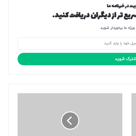
یت در خبرنامه ما
یع تر از دیگران دریافت کنید.
یژه ما برخوردار شوید.
ب
خ
ش
ا
ی
ش
ا