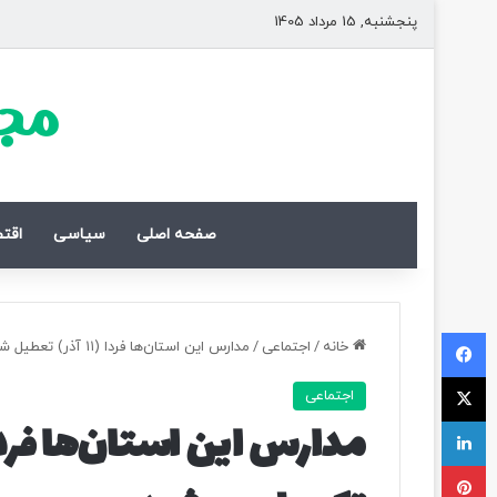
پنجشنبه, 15 مرداد 1405
مجل
صفحه اصلی
سیاسی
اقت
فیسبوک
خانه
/
اجتماعی
/
مدارس این استان‌ها فردا (۱۱ آذر) تعطیل شد/ اسامی تکمیل می‌شود
ایکس
اجتماعی
لینکداین
پینتریست