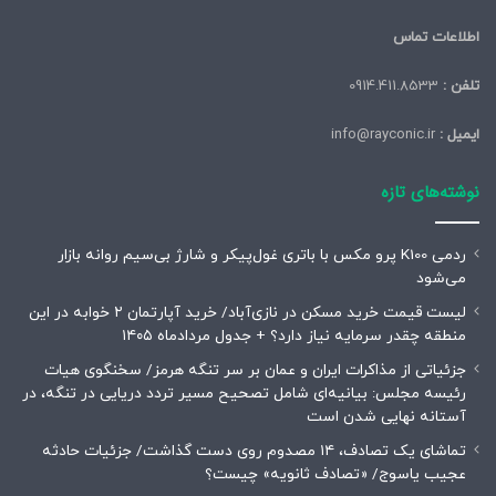
اطلاعات تماس
تلفن :
0914.411.8533
ایمیل :
info@rayconic.ir
نوشته‌های تازه
ردمی K100 پرو مکس با باتری غول‌پیکر و شارژ بی‌سیم روانه بازار
می‌شود
لیست قیمت خرید مسکن در نازی‌آباد/ خرید آپارتمان ۲ خوابه در این
منطقه چقدر سرمایه نیاز دارد؟ + جدول مردادماه ۱۴۰۵
جزئیاتی از مذاکرات ایران و عمان بر سر تنگه هرمز/ سخنگوی هیات
رئیسه مجلس: بیانیه‌ای شامل تصحیح مسیر تردد دریایی در تنگه، در
آستانه نهایی شدن است
تماشای یک تصادف، ۱۴ مصدوم روی دست گذاشت/ جزئیات حادثه
عجیب یاسوج/ «تصادف ثانویه» چیست؟