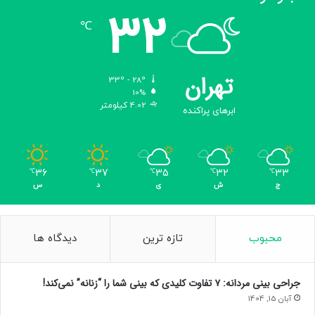
32
℃
تهران
33º - 28º
10%
4.02 کیلومتر
ابرهای پراکنده
36
37
35
32
33
℃
℃
℃
℃
℃
ج
ش
ی
د
س
محبوب
تازه ترین
دیدگاه ها
جراحی بینی مردانه: ۷ تفاوت کلیدی که بینی شما را “زنانه” نمی‌کند!
آبان 15, 1404