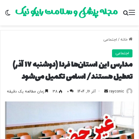
مجله پزشکی و سلامت رایکو نیک
منو
جستجو برای
تغ
خانه
/
اجتماعی
اجتماعی
مدارس این استان‌ها فردا (دوشنبه ۱۷ آذر)
تعطیل هستند/ اسامی تکمیل می‌شود
rayconic
ا
آذر 16, 1404
0
38
زمان مطالعه یک دقیقه
ر
س
ا
ل
ب
ه