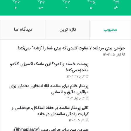
36
36
37
35
31
℃
℃
℃
℃
℃
ش
ی
د
س
چ
محبوب
تازه ترین
دیدگاه ها
جراحی بینی مردانه: ۷ تفاوت کلیدی که بینی شما را “زنانه” نمی‌کند!
آبان 15, 1404
پوستت خسته و کدره؟ این ماسک اکسیژن اکلادو
معجزه می‌کنه!
آبان 17, 1404
پرستار خانم برای سالمند آقا؛ انتخابی مطمئن برای
مراقبتی دقیق و انسانی
آبان 15, 1404
تاثیر پرستار سالمند بر حفظ استقلال، عزت‌نفس و
کیفیت زندگی سالمندان در خانه
آذر 5, 1404
بهترین سن برای جراحی بینی (Rhinoplasty):