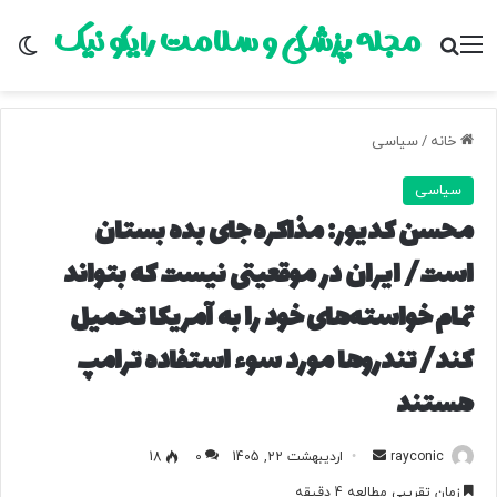
مجله پزشکی و سلامت رایکو نیک
منو
جستجو برای
تغ
خانه
/
سیاسی
سیاسی
محسن کدیور: مذاکره جای بده بستان
است/ ایران در موقعیتی نیست که بتواند
تمام خواسته‌های خود را به آمریکا تحمیل
کند/ تندروها مورد سوء استفاده ترامپ
هستند
rayconic
ا
اردیبهشت 22, 1405
0
18
ر
زمان تقریبی مطالعه 4 دقیقه