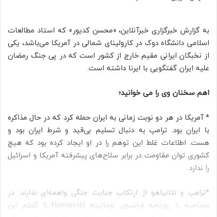
س
ا
ل
به گزارش خبرگزاری خبرآنلاین، «محسن کدیور» که استاد مطالعات
ب
اسلامی دانشگاه دوک در کارولینای شمالی در آمریکا می‌باشد، یکی
ه
از نخبگان ایرانی مقیم خارج از کشور است که در پی جنگ رمضان
ا
علیه ایران گفتگویی با ایرنا داشته است.
ی
م
اهم سخنان وی را می خوانید؛
ی
ل
* آمریکا در هر دو نوبت زمانی به ایران حمله کرد که در حال مذاکره
با ایران بود. ترامپ به دنبال تسلیم بی‌قید و شرط ایران بود و
هست. اطلاعات غلط این توهم را در او ایجاد کرده بود که هیچ
کشوری توان مقاومت در برابر سلاح‌های پیشرفته آمریکا و اسرائیل
را ندارد.
*ترامپ و نتانیاهو از ارتکاب جنایت جنگی واهمه‌ای ندارند. در
مصاحبه با روزنامه فرانسوی لومانیته (L’Humanité) گفتم این