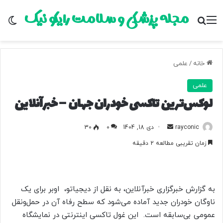
مجله پزشکی و سلامت رایکو نیک
منو
جستجو برای
تغ
خانه
/
علمی
علمی
لوکس‌ترین تاکسی خودران جهان – خبرآنلاین
rayconic
ا
دی 18, 1404
0
30
ر
زمان تقریبی مطالعه 2 دقیقه
س
ا
ل
ب
به گزارش خبرگزاری خبرآنلاین، به نقل از دیجیاتو، اوبر برای یک
ه
ناوگان خودران جدید آماده می‌شود که سطح رفاه آن در حمل‌ونقل
ا
عمومی بی‌سابقه است. این غول تاکسی اینترنتی در نمایشگاه