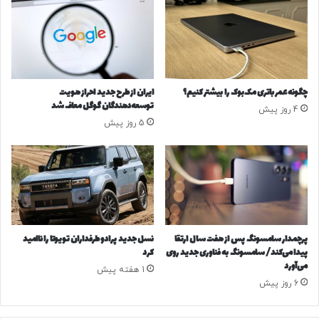
کپی لینک
ب
م
ا
ی
ن
ن
س
ی‌
ه
س
ا
ر
چگونه عمر باتری مک‌بوک را بیشتر کنیم؟
ایران از طرح جدید احراز هویت
ن
ی
توسعه‌دهندگان گوگل معاف شد
4 روز پیش
ت
ا
5 روز پیش
خ
ل
ا
«
ب
ه
ا
ف
ت
ت
آ
ه‌
ی
ه
ن
ا
پرچمدار سامسونگ پس از هفت سال ارتقا
نسل جدید پرادو طرفداران تویوتا را ناامید
د
ی
پیدا می‌کند/ سامسونگ به فناوری جدید روی
کرد
ه
ب
می‌آورد
1 هفته پیش
/
ی‌
6 روز پیش
ا
ن
ط
و