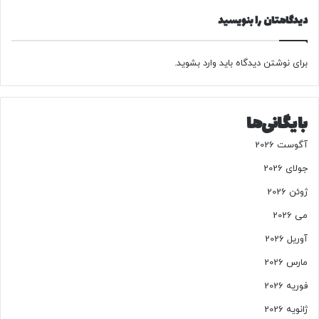
ل
ب
دیدگاهتان را بنویسید
ا
ت
ع
»
ی
ه
برای نوشتن دیدگاه باید
وارد بشوید
.
ش
م
ا
بایگانی‌ها
ر
ه
آگوست 2026
۷
م
جولای 2026
ن
ژوئن 2026
ت
ش
می 2026
ر
آوریل 2026
ش
د
مارس 2026
فوریه 2026
ژانویه 2026