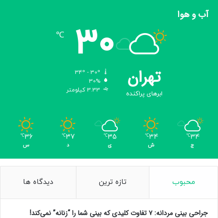
آب و هوا
30
℃
تهران
34º - 30º
30%
3.33 کیلومتر
ابرهای پراکنده
36
37
35
34
34
℃
℃
℃
℃
℃
ج
ش
ی
د
س
محبوب
تازه ترین
دیدگاه ها
جراحی بینی مردانه: ۷ تفاوت کلیدی که بینی شما را “زنانه” نمی‌کند!