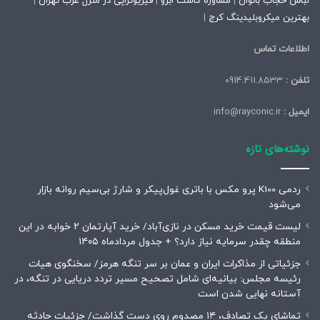
لباس حجاب بانوان
|
مشاوره کاشت ابرو
|
فیزیوتراپی در منزل غرب تهران
|
بهترین میکروبلیدینگ کرج
|
اطلاعات تماس
تلفن :
0914.411.8533
ایمیل :
info@rayconic.ir
نوشته‌های تازه
ردمی K100 پرو مکس با باتری غول‌پیکر و شارژ بی‌سیم روانه بازار
می‌شود
لیست قیمت خرید مسکن در نازی‌آباد/ خرید آپارتمان ۲ خوابه در این
منطقه چقدر سرمایه نیاز دارد؟ + جدول مردادماه ۱۴۰۵
جزئیاتی از مذاکرات ایران و عمان بر سر تنگه هرمز/ سخنگوی هیات
رئیسه مجلس: بیانیه‌ای شامل تصحیح مسیر تردد دریایی در تنگه، در
آستانه نهایی شدن است
تماشای یک تصادف، ۱۴ مصدوم روی دست گذاشت/ جزئیات حادثه