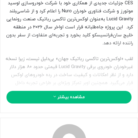
ی
CES جزئیات جدیدی از همکاری خود با شرکت خودروسازی لوسید
م
موتورز و شرکت فناوری خودران Nuro را اعلام کرد و از شاسی‌بلند
ی
Lucid Gravity به‌عنوان لوکس‌ترین تاکسی رباتیک صنعت رونمایی
ل
کرد. این پروژه جاه‌طلبانه قرار است اواخر سال ۲۰۲۶ در منطقه
خلیج سان‌فرانسیسکو کلید بخورد و تجربه‌ای متفاوت از سفر بدون
راننده ارائه دهد.
لقب «لوکس‌ترین تاکسی رباتیک جهان» بی‌دلیل نیست، زیرا نسخه
غیرخودران خودروی برقی Lucid Gravity قیمتی حدود ۸۰ هزار دلار
دارد و از نظر امکانات و کیفیت ساخت در رده خودروهای لوکس
قرار می‌گیرد. همچنین اوبر تمرکز ویژه‌ای بر طراحی تجربه داخل
کابین داشته است.
مشاهده بیشتر
مسافران در این خودرو به صفحه‌نمایش‌های تعاملی دسترسی
دارند که امکاناتی نظیر فعال‌سازی گرم‌کن صندلی، تنظیم دمای
محیط و پخش موسیقی را فراهم می‌کند. همچنین گزینه‌هایی
برای تماس با پشتیبانی یا درخواست توقف اضطراری خودرو در نظر